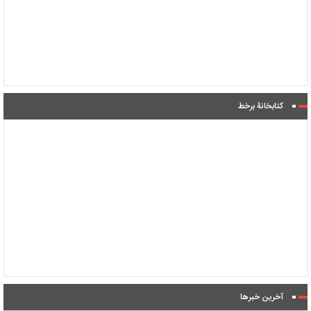
کتابخانۀ برخط
آخرین خبرها