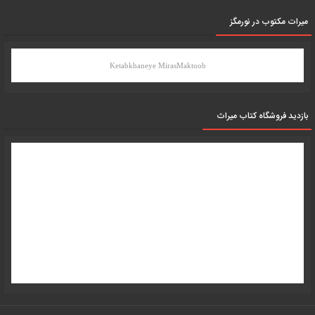
میرات مکتوب در نورمگز
Ketabkhaneye MirasMaktoob
بازدید فروشگاه کتاب میراث