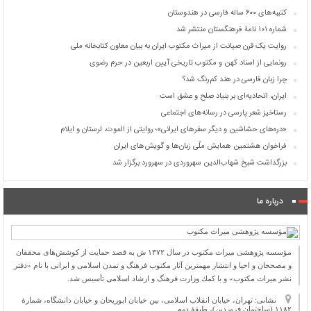
کتیبه‌های ۶۰۰ ساله فارسی در هندوستان
شماره ۱۰۱ نامۀ فرهنگستان منتشر شد
روایت یک قرن صیانت از میراث مکتوب ایران به بیان معاون کتابخانه ملی
رونمایی از اسناد کهن و مکتوب تاریخی آیین اربعین در حرم رضوی
چرا زبان فارسی در هند کم‌رنگ شد؟
ایران، اتحادیه‌ای بر بنیاد صلح و عشق است
رستاخیز شعر پارسی در رسانه‌های اجتماعی
«دره‌های حشاشین و دیگر سفرهای ایرانی»؛ روایتی از الموت، لرستان و ایلام
فراخوان هشتمین همایش ملّی زبان‌ها و گویش‌های ایران
بزرگداشت شیخ شهاب‌الدین سهروردی در سهرورد برگزار شد
درباره ما
مؤسسه پژوهشی میراث مكتوب در سال ۱۳۷۲ ش به قصد حمایت از كوشش‌های محققان
و مصححان و احیا و انتشار مهمترین آثار مكتوب فرهنگ و تمدن اسلامی و ایرانی با نام «دفتر
نشر میراث مكتوب» و با كمك وزارت فرهنگ و ارشاد اسلامی تأسیس شد.
نشانی: تهران، خیابان انقلاب اسلامی، بین خیابان ابوریحان و خیابان دانشگاه، شمارۀ
۱۱۸۲ (ساختمان فروردین)، طبقۀ دوم