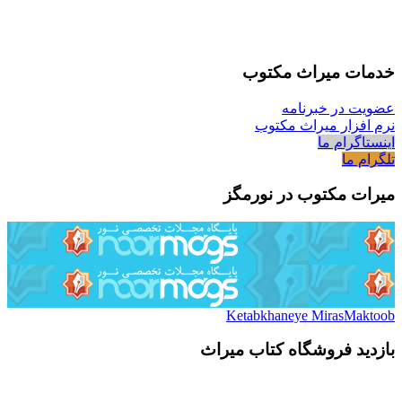
خدمات میراث مکتوب
عضویت در خبرنامه
نرم افزار میراث مکتوب
اینستاگرام ما
تلگرام ما
میرات مکتوب در نورمگز
Ketabkhaneye MirasMaktoob
بازدید فروشگاه کتاب میراث