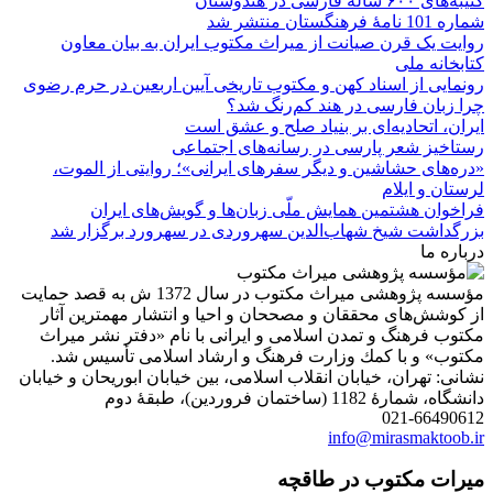
کتیبه‌های ۶۰۰ ساله فارسی در هندوستان
شماره 101 نامۀ فرهنگستان منتشر شد
روایت یک قرن صیانت از میراث مکتوب ایران به بیان معاون
کتابخانه ملی
رونمایی از اسناد کهن و مکتوب تاریخی آیین اربعین در حرم رضوی
چرا زبان فارسی در هند کم‌رنگ شد؟
ایران، اتحادیه‌ای بر بنیاد صلح و عشق است
رستاخیز شعر پارسی در رسانه‌های اجتماعی
«دره‌های حشاشین و دیگر سفرهای ایرانی»؛ روایتی از الموت،
لرستان و ایلام
فراخوان هشتمین همایش ملّی زبان‌ها و گویش‌های ایران
بزرگداشت شیخ شهاب‌الدین سهروردی در سهرورد برگزار شد
درباره ما
مؤسسه پژوهشی میراث مكتوب در سال 1372 ش به قصد حمایت
از كوشش‌های محققان و مصححان و احیا و انتشار مهمترین آثار
مكتوب فرهنگ و تمدن اسلامی و ایرانی با نام «دفتر نشر میراث
مكتوب» و با كمك وزارت فرهنگ و ارشاد اسلامی تأسیس شد.
نشانی: تهران، خیابان انقلاب اسلامی، بین خیابان ابوریحان و خیابان
دانشگاه، شمارۀ 1182 (ساختمان فروردین)، طبقۀ دوم
021-66490612
info@mirasmaktoob.ir
میرات مکتوب در طاقچه