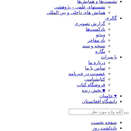
نشست‌ها و همایش‌ها
نشستهای علمی – پژوهشی
همایش های داخلی و بین المللی
گالری
گزارش تصویری
پادکست‌ها
ویدئو
یاد مفاخر
نسخه و سند
نگاره
با میراث
درباره ما
تماس با ما
عضویت در خبرنامه
کتابشناسی
فروشگاه کتاب
■ پخش زنده
♥ حامیان
دانشگاه افغانستان
صفحه نخست
یادداشت روز