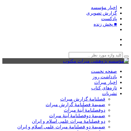
اخبار مؤسسه
گزارش تصویری
پادکست‌
■ پخش زنده
صفحه نخست
یادداشت روز
اخبار میراث
تازه‌های کتاب
نشریات
فصلنامۀ گزارش میراث
ضمیمۀ فصلنامۀ گزارش میراث
دوفصلنامۀ آینۀ میراث
ضمیمۀ دوفصلنامۀ آینۀ میراث
دو فصلنامۀ میراث علمی اسلام و ایران
ضمیمۀ دو فصلنامۀ میراث علمی اسلام و ایران