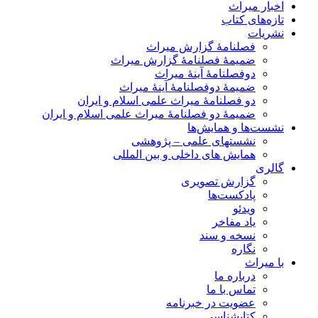
اخبار میراث
تازه‌های کتاب
نشریات
فصلنامۀ گزارش میراث
ضمیمۀ فصلنامۀ گزارش میراث
دوفصلنامۀ آینۀ میراث
ضمیمۀ دوفصلنامۀ آینۀ میراث
دو فصلنامۀ میراث علمی اسلام و ایران
ضمیمۀ دو فصلنامۀ میراث علمی اسلام و ایران
نشست‌ها و همایش‌ها
نشستهای علمی – پژوهشی
همایش های داخلی و بین المللی
گالری
گزارش تصویری
پادکست‌ها
ویدئو
یاد مفاخر
نسخه و سند
نگاره
با میراث
درباره ما
تماس با ما
عضویت در خبرنامه
کتابشناسی