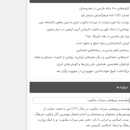
کتیبه‌های ۶۰۰ ساله فارسی در هندوستان
شماره 101 نامۀ فرهنگستان منتشر شد
روایت یک قرن صیانت از میراث مکتوب ایران به بیان معاون کتابخانه ملی
رونمایی از اسناد کهن و مکتوب تاریخی آیین اربعین در حرم رضوی
چرا زبان فارسی در هند کم‌رنگ شد؟
ایران، اتحادیه‌ای بر بنیاد صلح و عشق است
رستاخیز شعر پارسی در رسانه‌های اجتماعی
«دره‌های حشاشین و دیگر سفرهای ایرانی»؛ روایتی از الموت، لرستان و ایلام
فراخوان هشتمین همایش ملّی زبان‌ها و گویش‌های ایران
بزرگداشت شیخ شهاب‌الدین سهروردی در سهرورد برگزار شد
درباره ما
مؤسسه پژوهشی میراث مكتوب در سال 1372 ش به قصد حمایت از
وشش‌های محققان و مصححان و احیا و انتشار مهمترین آثار مكتوب فرهنگ
 تمدن اسلامی و ایرانی با نام «دفتر نشر میراث مكتوب» و با كمك وزارت
رهنگ و ارشاد اسلامی تأسیس شد.