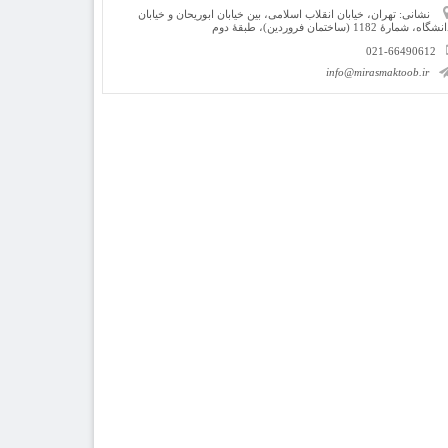
نشانی: تهران، خیابان انقلاب اسلامی، بین خیابان ابوریحان و خیابان
شگاه، شمارۀ 1182 (ساختمان فروردین)، طبقۀ دوم
021-66490612
info@mirasmaktoob.ir