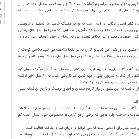
رسی، دیگر سخنران مراسم بزرگداشت استاد اذکایی بود که در سخنان خود ضمن بر
دان
یژگی های استاد اذکایی را بتوان خودساختگی و تعهد اجتماعی ایشان دانست که
ادی نظیر استاد اذکایی در این است که وارث فرهنگ خاصی در تحقیق و پژوهش
نین پایین به تلاش و فعالیت در حوزه آموزش مشغول بود و در طول سال های زندگی
ل از حیات خود را به حوزه دانش اختصاص دهد و این بخاطر تعهدی بود که ایشان در خود احساس می کرد و در
ت ایشان یادآور شد: این کتب و آثاری که در اینجا ملاحظه می کنید بخشی کوچک از
 وی در رسانه های مکتوب استان همدان در طول سال های حیات ایشان قابل مراجعه
 آثاری که در تاریخ به ویژه تاریخ غرب کشور و همدان به نگارش درآمده عنوان کرد
و گفت: به عقیده من کتاب «فرمانروایان گمنام» ایشان بعد از کتاب «شهریاران گمنام» کسروی یکی از مهم ترین آثار تاریخی است که ۸۰ سال اخیر نوشته
در مواردی برمنابع شفاهی تاکید کرده است.
ان داشت که این عشق در بیان تاریخ همدان و احیای فرهنگ و تاریخ آن کمک بسیار
کند
کایی به عنوان «دانشمند بی جایگزین» یاد کرد و با بیان این موضوع که اطلاعات
متفاوت و ساخت واژه هایی که برخی از آن کاربردها مخصوص خود ایشان است کم
تمام عیار برای کسانی است که می خواند در دریای علم و معرفت فعالیت کنند.
ط استاد اذکانی گفت : این اثر نشان می دهد او تا چه اندازه با دقت و حوصله عمر