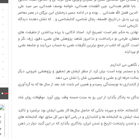
نند بابا طاهر همدانی، عین القضات همدانی، خواجه یوسف همدانی، میر سید علی
د الدین فضل الله همدانی … بوده و در ادامه مسیر درخشان این بزرگان در عصر معاصر
ثاری بی بدیل در تاریخ، فلسفه، رجال شناسی، کتابشناسی و… که نشان دهنده دیدگاه
 تاریخی است.
نهادن به حکم علم است؛ تصریح کرد: استاد اذکایی با پرده برداشتن از حقیقت های
ققان، طرحی نو درانداخت و ما امروز شاهد پژوهش های علمی، دقیق، ژرف نگر و
ش از ۵۰۰ اثر تالیفی جلوه گر شده است. آثاری که اغلب در جمع برترین تألیفات علمی به حساب می‌آیند و جامعه علمی
 بپردازند
.
ی نگاهی می اندازیم
ایشان از سال ۱۳۳۹ تا پایان حیاتش پویا و مستمر بوده است؛ بیان کرد: از منظر ایشان هر تحقیق و پژوهشی شروعی دیگر
ب رسالت حرفه ای و علمی و شخصیتی شان را نشان می دهد.
 از کتابداری به نویسندگی رسیدم و همین امر باعث شد بعد از سال ها که به گردآوری
ندگان به یادگار بگذارد از این رو به سنت حسنه وقف روی آورد. موقوفات روان شاد
تابخانه، خانه و سپرده بانکی که حاصل سال‌ها کار علمی ایشان بود برشمرد و تاکید
ماد ایشان به کتابخانه ها و کتابداران و در راس آنها دبیر کل سابق نهاد کتابخانه های
ك
 و تمدن پایتخت تاریخ و تمدن ایران، یادگاری بگذارد که در این گنبد دوار در ذهن
و
ف