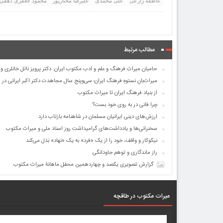
عاطفه زارعی
علی محمدی
علیرضا مختارپور
محمود جعفری دهقی
مطالب مرتبط
حامیان میراثِ فرهنگ و علم و ادب مکتوب ایران: دکتر پرویز ناتل خانلری و د
میراث‌بانِ نستوهِ فرهنگ ایران؛ سی‌وپنج سال مجاهدت دکتر اکبر ایرانی د
از بنیاد فرهنگ ایران تا میراث مکتوب
چرا فانی در به روی خود بست؟
ارزش‌های دینی ایرانیان مسلمان در شاهنامه بازتاب دارد
سخنرانی‌ها و یادداشت‌های گرامیداشت روز اسناد ملی و میراث مکتوب
نیکوکار و واقف، خود را از یک «فرد» به یک «نهاد» بَدَل می‌کند
راز ماندگاری و توهم جاودانگی
گزارش تصویری یکصد و چهاردهمین محفل ماهانۀ میراث مکتوب
میرات مکتوب در طاقچه