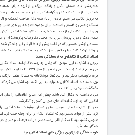
خاطرنشان کرد: همدان مأمن و زادگاه بزرگانی از گروه عارفان هما
همدانی و از تبار دانشمندان و گرانمایگانی نظیر ابن سینا، خواجه رشی
به پرویز اذکایی می‌رسیم. مردی از دیار همه دانا، صاحب اندیشه و آ
سترگ و علمی و فلسفی استاد در برابر موضوعات و حقایق های علمی و
وی با بیان اینکه یکی از خصوصیت‌های بارز منش استاد اذکایی، گردن 
پنهان دیگر و مورد پرسش قراردادن مجدد مفروضات پژوهشگران و مح
مستدل ایشان هستیم که در قالب بی
را وادار کردند که در برابر دانش عمیق اذکایی به ستایش قلم و اندیشه او
استاد اذکایی از کتابداری به نویسندگی رسید
زارعی با اشاره به این موضوع که وقتی به زیست کتابنامه استاد اذکای
می بینیم فرآیند زیست علمی 
برای پژوهشی دیگر بود و این تفکر موشکافانه به مسائل علمی بازتا
وی ادامه داد: استاد اذکایی همواره به این نکته مهم اشاره می کرد که
«گمگشده خود یعنی کتاب »
می پرداخت، به دنبال این باشد چطور این منابع اطلاعاتی را برای آی
اذکایی که به نهاد کتابخانه های عمومی کشور واگذار شد.
مدیر کل کتابخانه های عمومی استان همدان موقوفات استاد اذکایی را ک
کرد: یکی از موارد بسیار مهم که اعتماد ایشان را برای وقف جلب کرد، اعت
عمومی کشور بود تا در کنار آثار ارزشمندشان درباب فرهنگ و علم و ادب
همگان مانا شود
.
خودساختگی از بارزترین ویژگی های استاد اذکایی بود