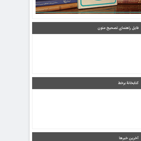
فایل راهنمای تصحیح متون
کتابخانۀ برخط
آخرین خبرها