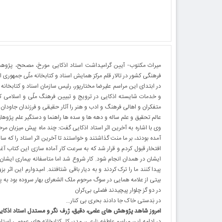
میراث مکتوب- آیین گرامیداشت استاد اذکایی مورخ، مصحح، پژوهش
فرهنگی کشور در تالار قلم مرکز همایش اسناد و کتابخانه ملّی جمهوری اس
در ابتدای این مراسم علیرضا مختارپور، رئیس سازمان اسناد و کتابخان
و خدمات شایسته اذکایی در ترویج و تبیین فرهنگ ملّی و اسلامی کش
متفکران و اهالی فرهنگ و ادب و هنر را آثار حقیقی و فرزندان جاودان آ
عالم تحقیق و علم ساله و دهه ها و سده ها راهنما و دستگیر علم پژوه
وی با اشاره به آخرین اثر استاد اذکایی گفت: چند ماه پیش میزبان مر
آمده بودند، بر ما منت گذاشتند و خواستند تا آخرین اثر استاد را که سا
افتخار قبول کردم و قرار شد که به سرعت کار آماده سازی این کتاب آغ
ایشان در همدان انجام شود. کار شروع شد اما متاسفانه بیماری ایشا
پیدا کنند ما را ترک کردند و به دیار باقی شتافتند. امیدوارم این اثر ب
بیتی از علامه همایی در سوگ مرحوم ملک الشعرای بهار سروده بود به پا
در دو گز چلوار پیچیدند فضلی بی‌کران
در بَدستی خاک جا دادند بحری بی کنار
…
امروز شاهد پژوهش های علمی، دقیق، ژرف نگر و مستدل استاد اذکا
در ادامه این مراسم عاطفه زارعی، مدیر کل کتابخانه های عمومی اس