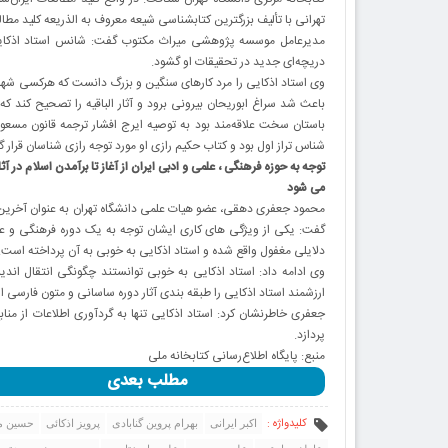
تهرانی با تألیف بزرگترین کتابشناسی شیعه معروف به الذریعه کلید مطا
مدیرعامل موسسه پژوهشی میراث مکتوب گفت: شانس استاد اذکایی د
دریچه‌ای جدید در تحقیقات او گشود.
وی استاد اذکایی را مرد کارهای سنگین و بزرگ دانست که هرکسی شها
باعث شد سراغ ابوریحان بیرونی برود و آثار الباقیه را تصحیح کند ک
شناس تراز اول بود و کتاب حکیم رازی او مورد توجه رازی شناسان قرار 
توجه به حوزه فرهنگی ، علمی و ادبی ایران از آغاز تا برآمدن اسلام در آث
می شود
محمود جعفری دهقی، عضو هیات علمی دانشگاه تهران به عنوان آخرین سخ
گفت: یکی از ویژگی های کاری ایشان توجه به یک دوره فرهنگی و علمی 
دلایلی مغفول واقع شده و استاد اذکایی به خوبی به آن پرداخته است.
وی ادامه داد: استاد اذکایی به خوبی توانستند چگونگی انتقال اندیش
ارزشمند استاد اذکایی را طبقه بندی آثار دوره ساسانی و متون فارسی 
جعفری خاطرنشان کرد: استاد اذکایی تنها به گردآوری اطلاعات از منا
پردازد.
منبع: پایگاه اطلاع‌رسانی کتابخانه ملی
مطلب بعدی
کلیدواژه :
اکبر ایرانی
بهرام پروین گنابادی
پرویز اذکائی
حسین م