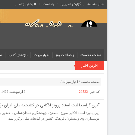
اخبار مؤسسه
گزارش تصویری
پادکست‌
■ پخش زنده
صفحه نخست
یادداشت روز
اخبار میراث
تازه‌های کتاب
نش
آخرین اخبار
صفحه نخست
/
اخبار میراث
/
کد خبر:
29532
9 اردیبهشت 1402 ساعت [ 22:45 ]
آیین گرامیداشت استاد پرویز اذکایی در کتابخانه ملّی ایران بر
آیین یادبود استاد اذکایی مورخ، مصحح، پژوهشگر و همدان‌شناس با حضور 
دوستداران وی و مسئولان فرهنگی کشور در کتابخانه ملی برگزار شد.