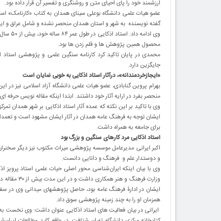
ارزشمند خود را پای احیای متن و روشنگری و تفسیر آن قرار داده بود.
عضو هیات علمی دانشگاه بوعلی سینای همدان به کتاب «کارنامک» است
گفته نویسنده به شهر و استان همدان منحصر نشده و شامل عراق و ایال
وی ادامه
محصول همین پژوهش ها و قلم زدن ها بود.
محمدی در پایان تاکید کرد کارنامه سنگین علمی و پژوهشی استاد ا
جایگزین دارد.
«ایجازخردمندانه»، درآثار استاد اذکایی به خوبی نمایان است
بهرام پروین گنابادی، عضو هیات علمی دانشگاه آزاد اسلامی نیز در ا
منحصر بفرد در ارایه آثار خود داشتند. ابتدا اینکه مقاله نویس حرفه ا
وی با تاکید بر این نکته که عمده آثار استاد اذکایی بر شهر همدان تمر
ایشان توجه به فرهنگ عامه همدان در آثار ایشان مشهود است و تعمدا
برای جامعه به همراه داشت.
استاد اذکایی مرد کارهای سنگین و بزرگ بود
اکبر ایرانی مدیرعامل موسسه پژوهشی میراث مکتوب نیز دیگر سخنران
و دوستدار علم و فرهنگ و دانایی دانست.
وی با بیان اینکه ایران‌شناسی محور اصلی حیات علمی استاد پرویز اذک
وزارت فرهنگ 
ایشان در ادارۀ فرهنگ عامه بود، حاصل پژوهشهای میدانی وی در سفر 
همزمان او را به چند زمینه پژوهشی سوق داد.
ایرانی در بیان فعالیت های استاد اذکایی عنوان داشت: وی نخست ب
کتابخانه مرکزی دانشگاه تهران شتافت. در واقع کلید مطالعات ایران‌