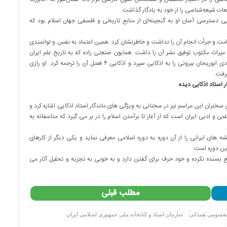
لعات شیعه‌شناسی را از خود به یادگار گذاشت
.
سترسی آسان او به گنجینه‌ای از منابع تاریخی و فلسفی جهان اسلام بود که
مت و جرأت انجام آن را نداشت و خاطرنشان کرد: همین اعتماد به نفس و توانمندی
ه میراث مکتوب توفیق نشر آن را داشت. همایون صنعتی زاده که به تاریخ علم ایران
باستان سخت علاقه‌مند بود به توصیه ایرج افشار ترجمه قانون مسعودی ابوریحان بیرونی را به اذکایی سپرد و اذکایی ۴ فصل آن را ترجمه کرد. او رازی
گرفت
.
ار استاد اذکایی دیده
نران این مراسم نیز در سخنانی به ویژگی های ماندگار استاد اذکایی اشاره کرد و
و ادبی ایران است که از آغاز تا برآمدن اسلام را در بر می گیرد که متاسفانه به
ه های ایرانی را از آن دوره به دوره اسلامی معرفی نماید و یکی دیگر از کارهای
این دوره است.
بع بسنده نکرده و خود حرف برای گفتن دارد و به خوبی به تجزیه و تحلیل آثار می
مطلب قبلی
عصومی همدانی
سازمان اسناد و کتابخانه ملی جمهوری اسلامی ایران