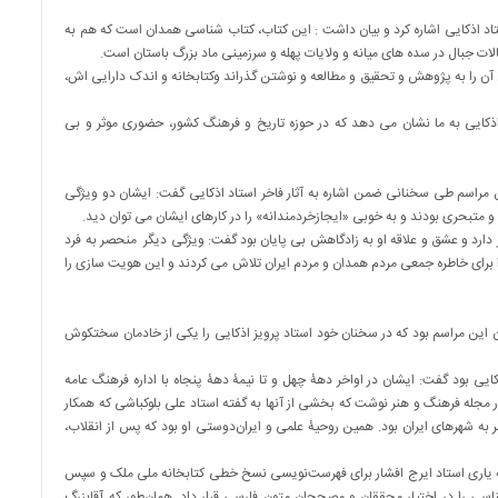
اد اذکایی اشاره کرد و بیان داشت : این کتاب، کتاب شناسی همدان است که هم به
ات جبال در سده های میانه و ولایات پهله و سرزمینی ماد بزرگ باستان است.
 داد: استاد اذکایی در طول عمر ۸۴ ساله خود، بیش از ۵۰ سال آن را به پژوهش و تحقیق و مطالعه و نوشتن گذراند وکتابخانه و اندک دارایی اش،
ذکایی به ما نشان می دهد که در حوزه تاریخ و فرهنگ کشور، حضوری موثر و بی
ین مراسم طی سخنانی ضمن اشاره به آثار فاخر استاد اذکایی گفت: ایشان دو ویژگی
ی و متبحری بودند و به خوبی «ایجازخردمندانه» را در کارهای ایشان می توان دید.
کز دارد و عشق و علاقه او به زادگاهش بی پایان بود گفت: ویژگی دیگر منحصر به فرد
 برای خاطره جمعی مردم همدان و مردم ایران تلاش می کردند و این هویت سازی را
 این مراسم بود که در سخنان خود استاد پرویز اذکایی را یکی از خادمان سختکوش
ایی بود گفت: ایشان در اواخر دهۀ چهل و تا نیمۀ دهۀ پنجاه با اداره فرهنگ عامه
و هنر همکاری داشت و در این مدت بیش از ۳۰ مقاله در مجله فرهنگ و هنر نوشت که بخشی از آنها به گفته استاد علی بلوکباشی که همکار
به شهرهای ایران بود
.
همین روحیۀ علمی و ایران‌دوستی او بود که پس از انقلاب،
ه یاری استاد ایرج افشار برای فهرست‌نویسی نسخ خطی کتابخانه ملی ملک و سپس
شناسی را در اختیار محققان و مصححان متون فارسی قرار داد. همان‌طور که آقابزرگ