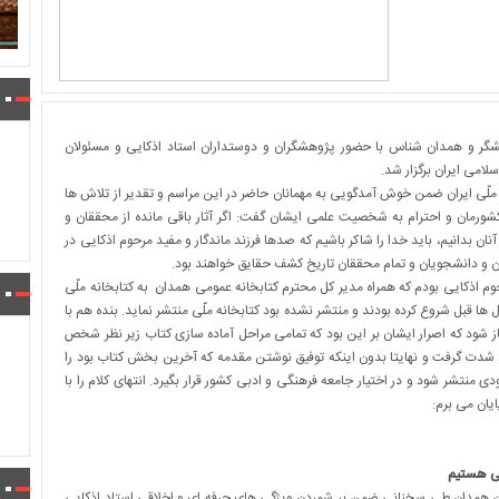
گر و همدان شناس با حضور پژوهشگران و دوستداران استاد اذکایی و مسئولان
لامی ایران برگزار شد.
ه ملّی ایران ضمن خوش آمدگویی به مهمانان حاضر در این مراسم و تقدیر از تلاش ها
ورمان و احترام به شخصیت علمی ایشان گفت: اگر آثار باقی مانده از محققان و
نان بدانیم، باید خدا را شاکر باشیم که صدها فرزند ماندگار و مفید مرحوم اذکایی در
ان و دانشجویان و تمام محققان تاریخ کشف حقایق خواهند بود.
حوم اذکایی بودم که همراه مدیر کل محترم کتابخانه عمومی همدان به کتابخانه ملّی
ل ها قبل شروع کرده بودند و منتشر نشده بود کتابخانه ملّی منتشر نماید. بنده هم با
از شود که اصرار ایشان بر این بود که تمامی مراحل آماده سازی کتاب زیر نظر شخص
ن شدت گرفت و نهایتا بدون اینکه توفیق نوشتن مقدمه که آخرین بخش کتاب بود را
زودی منتشر شود و در اختیار جامعه فرهنگی و ادبی کشور قرار بگیرد. انتهای کلام را با
یان می برم:
یی هستیم
تان همدان طی سخنانی ضمن بر شمردن ویژگی های حرفه ای و اخلاقی استاد اذکایی