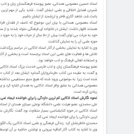
استاد حسین معصومی همدانی، عضو پیوسته فرهنگستان زبان و ادب فا
شمردن فضایل اخلاقی و علمی ایشان گفت : شاید یکی از مهم ترین و
باعث شد، شاهد آثاری فاخر و ارزشمند از ایشان باشیم.
استاد معصومی همدانی با بیان این موضوع که تاسف از فقدان افر
هستند اظهار داشت: ایشان در خانواده ای فرهنگی متولد شدند و از س
خود به جرات می توان گفت بیش از ۵۰ سا
حوزه علمی آن را به نمایش گذاشت.
وی با اشاره به نمایش بخشی از آثار استاد اذکایی در مراسم بزرگداش
تلاش ها و فعالیت های علمی این استاد برجسته است و بخشی از آثار
و استفاده اهالی فرهنگ و ادب خواهد بود.
عضو پیوسته فرهنگستان زبان و ادب فارسی خدمت بزرگ استاد اذکایی را
شده است زیرا به موضوعی ورود شده که هیچ منبع مستقیمی نداشته و 
معصومی همدانی به عشق وافر استاد اذکایی به همدان اشاره کرد و بی
زیادی کرده است.
نحوه نگارش استاد اذکایی کم ترین دلزدگی را برای خواننده ایجاد نمی 
علی محمدی، عضو هیئت علمی دانشگاه بوعلی سینای همدان از استاد اذ
استاد اذکایی در حوزه کتابشناسی بسیار متفاوت بود گفت: نگارش 
ترین دلزدگی را برای خواننده ایجاد نمی کند.
محمدی خاطرنشان کرد: زندگی فرهنگی و علمی استاد اذکایی یک الگوی 
وی با اشاره به کتاب آثار الباقیه بیرونی و نوشتن حاشیه بر آن توس