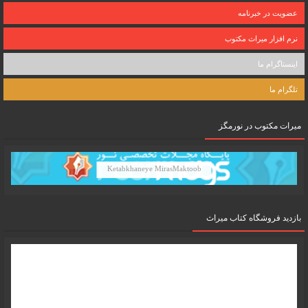
عضویت در خبرنامه
نرم افزار میراث مکتوب
اینستاگرام ما
تلگرام ما
میرات مکتوب در نورمگز
Ketabkhaneye MirasMaktoob
بازدید فروشگاه کتاب میراث