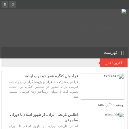
فهرست
آخرین اخبار
فراخوان کنگره شعر «یعقوب لیث»
فراخوان شرکت شاعران و پژوهشگران زبان و ادبیات
فارسی برای حضور در نخستین کنگره بین المللی
یعقوب لیث با عنوان «رستاخیز زبان فارسی» منتشر
شد.
دوشنبه 15 آبان 1402
اطلس تاریخی ایران، از ظهور اسلام تا دوران
سلجوقی
اطلس تاریخی ایران، از ظهور اسلام تا دوران