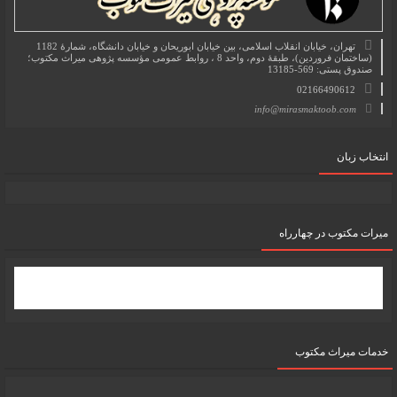
تهران، خیابان انقلاب اسلامی، بین خیابان ابوریحان و خیابان دانشگاه، شمارۀ 1182
(ساختمان فروردین)، طبقۀ دوم، واحد 8 ، روابط عمومی مؤسسه پژوهی میراث مکتوب؛
صندوق پستی: 569-13185
02166490612
info@mirasmaktoob.com
انتخاب زبان
میرات مکتوب در چهارراه
خدمات میراث مکتوب