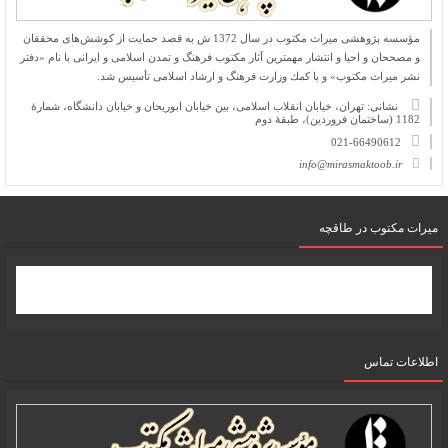
مؤسسه پژوهشی میراث مكتوب در سال 1372 ش به قصد حمایت از كوشش‌های محققان
و مصححان و احیا و انتشار مهمترین آثار مكتوب فرهنگ و تمدن اسلامی و ایرانی با نام «دفتر
نشر میراث مكتوب» و با كمك وزارت فرهنگ و ارشاد اسلامی تأسیس شد.
نشانی: تهران، خیابان انقلاب اسلامی، بین خیابان ابوریحان و خیابان دانشگاه، شمارۀ
1182 (ساختمان فروردین)، طبقۀ دوم
021-66490612
info@mirasmaktoob.ir
میرات مکتوب در طاقچه
اطلاعات تماس