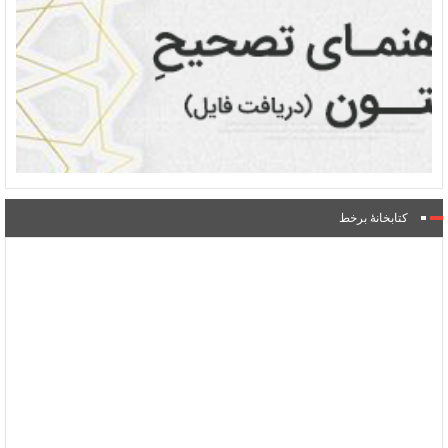
کتابخانۀ برخط