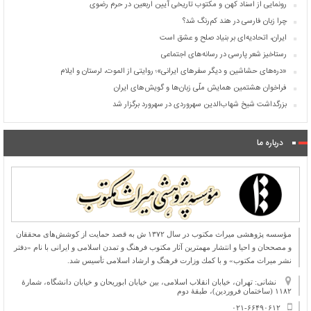
رونمایی از اسناد کهن و مکتوب تاریخی آیین اربعین در حرم رضوی
چرا زبان فارسی در هند کم‌رنگ شد؟
ایران، اتحادیه‌ای بر بنیاد صلح و عشق است
رستاخیز شعر پارسی در رسانه‌های اجتماعی
«دره‌های حشاشین و دیگر سفرهای ایرانی»؛ روایتی از الموت، لرستان و ایلام
فراخوان هشتمین همایش ملّی زبان‌ها و گویش‌های ایران
بزرگداشت شیخ شهاب‌الدین سهروردی در سهرورد برگزار شد
درباره ما
مؤسسه پژوهشی میراث مكتوب در سال ۱۳۷۲ ش به قصد حمایت از كوشش‌های محققان
و مصححان و احیا و انتشار مهمترین آثار مكتوب فرهنگ و تمدن اسلامی و ایرانی با نام «دفتر
نشر میراث مكتوب» و با كمك وزارت فرهنگ و ارشاد اسلامی تأسیس شد.
نشانی: تهران، خیابان انقلاب اسلامی، بین خیابان ابوریحان و خیابان دانشگاه، شمارۀ
۱۱۸۲ (ساختمان فروردین)، طبقۀ دوم
۰۲۱-۶۶۴۹۰۶۱۲