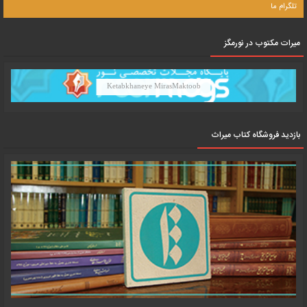
تلگرام ما
میرات مکتوب در نورمگز
Ketabkhaneye MirasMaktoob
بازدید فروشگاه کتاب میراث