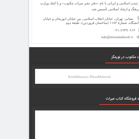
 تمدن اسلامی و ایرانی با نام «دفتر نشر میراث مكتوب» و با كمك وزارت
رهنگ و ارشاد اسلامی تأسیس شد.
نشانی: تهران، خیابان انقلاب اسلامی، بین خیابان ابوریحان و خیابان
شگاه، شمارۀ ۱۱۸۲ (ساختمان فروردین)، طبقۀ دوم
۰۲۱-۶۶۴۹۰۶۱۲
info@mirasmaktoob.ir
 مکتوب در نورمگز
Ketabkhaneye MirasMaktoob
د فروشگاه کتاب میراث