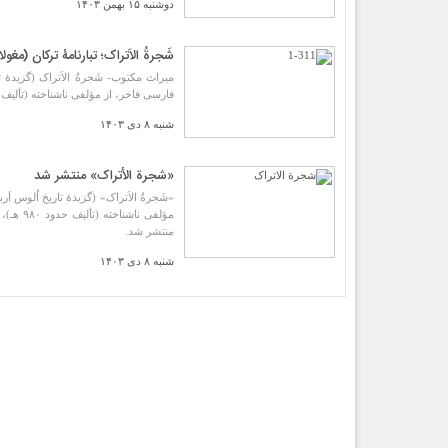
دوشنبه ۱۵ بهمن ۱۴۰۳
شَجرة‌ُ الاَتراک؛ تبارنامۀ ترکان (مغ
میراث مکتوب- شَجرة‌ُ الاَتراک (گزیدۀ ت
فارسی فاخر، از مؤلفی ناشناخته (تألیف حدود ۹۸۰ هـ)، با تح
شنبه ۸ دی ۱۴۰۳
«شجرة الأتراک» منتشر شد
«شَجرة‌ُ الاَتراک» (گزیدۀ تاریخ اُلوس اَ
مؤلفی 
منتشر شد.
شنبه ۸ دی ۱۴۰۳