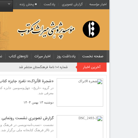
اخبار مؤسسه
گزارش تصویری
پادکست‌
■ پخش زنده
صفحه نخست
یادداشت روز
اخبار میراث
تازه‌های کتاب
نش
آخرین اخبار
شماره ۱۰۱ نامۀ فرهنگستان منتشر شد
«شجرة الأتراک»؛ نامزد جایزه کتا
در گروه «تاریخ» چهل‌وسومین جایزه کت
معرفی شد.
دوشنبه ۱۳ بهمن ۱۴۰۴
گزارش تصویری نشست رونمایی از
در تالار فرهنگ کتابخانه ملی برگزار شد.