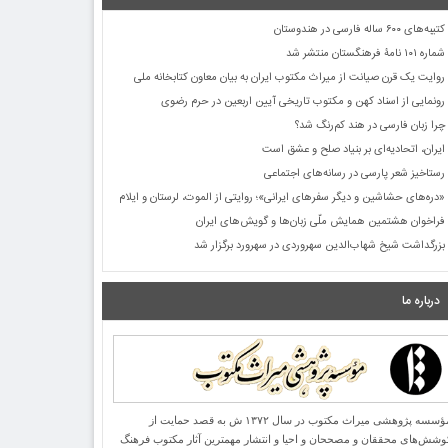
کتیبه‌های ۶۰۰ ساله فارسی در هندوستان
شماره ۱۰۱ نامۀ فرهنگستان منتشر شد
روایت یک قرن صیانت از میراث مکتوب ایران به بیان معاون کتابخانه ملی
رونمایی از اسناد کهن و مکتوب تاریخی آیین اربعین در حرم رضوی
چرا زبان فارسی در هند کم‌رنگ شد؟
ایران، اتحادیه‌ای بر بنیاد صلح و عشق است
رستاخیز شعر پارسی در رسانه‌های اجتماعی
«دره‌های حشاشین و دیگر سفرهای ایرانی»؛ روایتی از الموت، لرستان و ایلام
فراخوان هشتمین همایش ملّی زبان‌ها و گویش‌های ایران
بزرگداشت شیخ شهاب‌الدین سهروردی در سهرورد برگزار شد
درباره ما
مؤسسه پژوهشی میراث مكتوب در سال ۱۳۷۲ ش به قصد حمایت از
وشش‌های محققان و مصححان و احیا و انتشار مهمترین آثار مكتوب فرهنگ