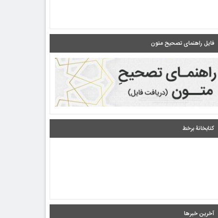
فایل راهنمای تصحیح متون
کتابخانۀ برخط
آخرین خبرها