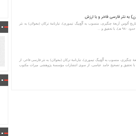
ولان) به نثر فارسی فاخر و با ارزش
اریخ اُلوس اَربعۀ چنگیزی، منسوب به اُلُغ‌بیگ تیموری)، تبارنامۀ ترکان (مغولان) به نثر
قیق و ...
ربعۀ چنگیزی، منسوب به اُلُغ‌بیگ تیموری)، تبارنامۀ ترکان (مغولان) به نثر فارسی فاخر، از
ناشناخته (تألیف حدود ۹۸۰ هـ)، با تحقیق و تصحیح حامد عباسی، از سوی انتشارات مؤسسۀ پژوهشی میراث مکتوب