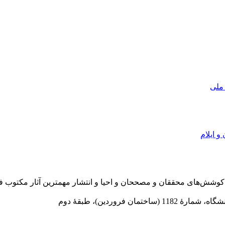
 ملی
و ایلام
در سال 1372 ش به قصد حمایت از كوشش‌های محققان و مصححان و احیا و انتشار مهمترین
 فروردین)، طبقۀ دوم