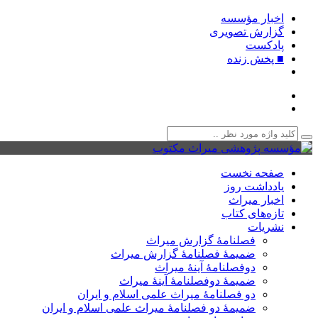
اخبار مؤسسه
گزارش تصویری
پادکست‌
■ پخش زنده
صفحه نخست
یادداشت روز
اخبار میراث
تازه‌های کتاب
نشریات
فصلنامۀ گزارش میراث
ضمیمۀ فصلنامۀ گزارش میراث
دوفصلنامۀ آینۀ میراث
ضمیمۀ دوفصلنامۀ آینۀ میراث
دو فصلنامۀ میراث علمی اسلام و ایران
ضمیمۀ دو فصلنامۀ میراث علمی اسلام و ایران