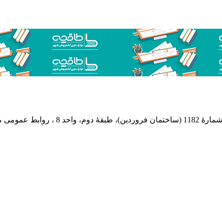
 پستی: 569-13185