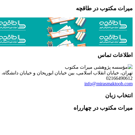
میرات مکتوب در طاقچه
اطلاعات تماس
تهران، خیابان انقلاب اسلامی، بین خیابان ابوریحان و خیابان دانشگاه، شمارۀ 1182 (ساختمان فروردین)، طبقۀ دوم، واحد 8 ، روابط عمومی مؤسسه پژوهی میراث مکتوب؛ صندوق
02166490612
info@mirasmaktoob.com
انتخاب زبان
میرات مکتوب در چهارراه