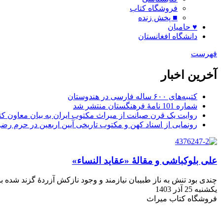
فروشگاه کتاب
■ پخش زنده
♥ حامیان
دانشگاه افغانستان
فهرست
آخرین اخبار
کتیبه‌های ۶۰۰ ساله فارسی در هندوستان
شماره 101 نامۀ فرهنگستان منتشر شد
روایت یک قرن صیانت از میراث مکتوب ایران به بیان معاون کتا
رونمایی از اسناد کهن و مکتوب تاریخی آیین اربعین در حرم رض
علی بلوکباشی و مقالۀ «عقاید‌ النساء»
چندی بود تنش به ناز طبیبان نیازمند و و‌جود نازکش آزردهٔ گزند شده 
یکشنبه 25 آذر 1403
فروشگاه کتاب میراث