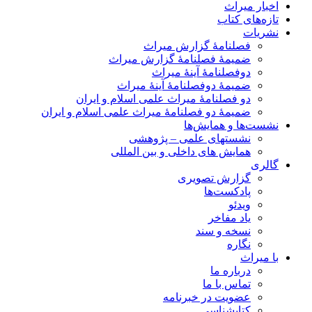
اخبار میراث
تازه‌های کتاب
نشریات
فصلنامۀ گزارش میراث
ضمیمۀ فصلنامۀ گزارش میراث
دوفصلنامۀ آینۀ میراث
ضمیمۀ دوفصلنامۀ آینۀ میراث
دو فصلنامۀ میراث علمی اسلام و ایران
ضمیمۀ دو فصلنامۀ میراث علمی اسلام و ایران
نشست‌ها و همایش‌ها
نشستهای علمی – پژوهشی
همایش های داخلی و بین المللی
گالری
گزارش تصویری
پادکست‌ها
ویدئو
یاد مفاخر
نسخه و سند
نگاره
با میراث
درباره ما
تماس با ما
عضویت در خبرنامه
کتابشناسی