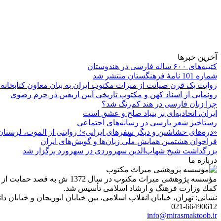
آخرین خبرها
کتیبه‌های ۶۰۰ ساله فارسی در هندوستان
شماره 101 نامۀ فرهنگستان منتشر شد
روایت یک قرن صیانت از میراث مکتوب ایران به بیان معاون کتابخانه
رونمایی از اسناد کهن و مکتوب تاریخی آیین اربعین در حرم رضوی
چرا زبان فارسی در هند کم‌رنگ شد؟
ایران، اتحادیه‌ای بر بنیاد صلح و عشق است
رستاخیز شعر پارسی در رسانه‌های اجتماعی
«دره‌های حشاشین و دیگر سفرهای ایرانی»؛ روایتی از الموت، لرستان 
فراخوان هشتمین همایش ملّی زبان‌ها و گویش‌های ایران
بزرگداشت شیخ شهاب‌الدین سهروردی در سهرورد برگزار شد
درباره ما
مؤسسه پژوهشی میراث مكتوب 
كمك وزارت فرهنگ و ارشاد اسلامی تأسیس شد.
نشانی: تهران، خیابان انقلاب اسلامی، بین خیابان ابوریحان و خیابان دانشگاه، شمارۀ 1182 (ساختمان
021-66490612
info@mirasmaktoob.ir