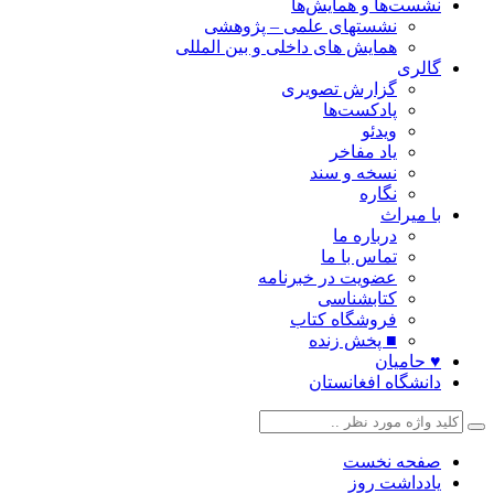
نشست‌ها و همایش‌ها
نشستهای علمی – پژوهشی
همایش های داخلی و بین المللی
گالری
گزارش تصویری
پادکست‌ها
ویدئو
یاد مفاخر
نسخه و سند
نگاره
با میراث
درباره ما
تماس با ما
عضویت در خبرنامه
کتابشناسی
فروشگاه کتاب
■ پخش زنده
♥ حامیان
دانشگاه افغانستان
صفحه نخست
یادداشت روز