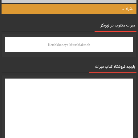
تلگرام ما
میرات مکتوب در نورمگز
Ketabkhaneye MirasMaktoob
بازدید فروشگاه کتاب میراث