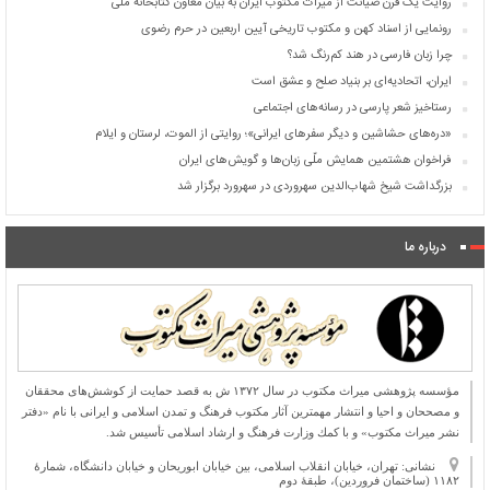
روایت یک قرن صیانت از میراث مکتوب ایران به بیان معاون کتابخانه ملی
رونمایی از اسناد کهن و مکتوب تاریخی آیین اربعین در حرم رضوی
چرا زبان فارسی در هند کم‌رنگ شد؟
ایران، اتحادیه‌ای بر بنیاد صلح و عشق است
رستاخیز شعر پارسی در رسانه‌های اجتماعی
«دره‌های حشاشین و دیگر سفرهای ایرانی»؛ روایتی از الموت، لرستان و ایلام
فراخوان هشتمین همایش ملّی زبان‌ها و گویش‌های ایران
بزرگداشت شیخ شهاب‌الدین سهروردی در سهرورد برگزار شد
درباره ما
مؤسسه پژوهشی میراث مكتوب در سال ۱۳۷۲ ش به قصد حمایت از كوشش‌های محققان
و مصححان و احیا و انتشار مهمترین آثار مكتوب فرهنگ و تمدن اسلامی و ایرانی با نام «دفتر
نشر میراث مكتوب» و با كمك وزارت فرهنگ و ارشاد اسلامی تأسیس شد.
نشانی: تهران، خیابان انقلاب اسلامی، بین خیابان ابوریحان و خیابان دانشگاه، شمارۀ
۱۱۸۲ (ساختمان فروردین)، طبقۀ دوم