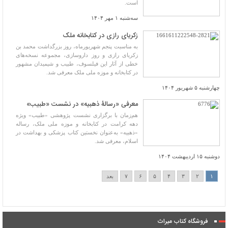
است.
سه‌شنبه ۱ مهر ۱۴۰۴
زکریای رازی در کتابخانه ملک
به مناسبت پنجم شهریورماه، روز بزرگداشت محمد بن
زکریای رازی و روز داروسازی، مجموعه نسخه‌های
خطی از آثار این فیلسوف، طبیب و شیمیدان مشهور
در کتابخانه و موزه ملی ملک معرفی شد.
چهارشنبه ۵ شهریور ۱۴۰۴
معرفی «رسالۀ ذهبیه» در نشست «طبیب»
هم‌زمان با برگزاری نشست پژوهشی «طبیب» ویژه
دهه کرامت در کتابخانه و موزه ملی ملک، رساله
«ذهبیه» به‌عنوان نخستین کتاب پزشکی و بهداشت در
اسلام، معرفی شد.
دوشنبه ۱۵ اردیبهشت ۱۴۰۴
۱
۲
۳
۴
۵
۶
۷
بعد
فروشگاه کتاب میراث