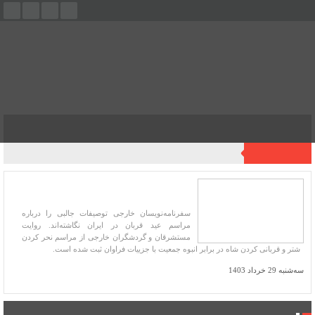
فهرست
آخرین اخبار
بزرگ‌ترین عید مسلمانان در ایران از نگاه
مستشرقان و سفرنامه‌نویسان خارجی
سفرنامه‌نویسان خارجی توصیفات جالبی را درباره
مراسم عید قربان در ایران نگاشته‌اند. روایت
مستشرقان و گردشگران خارجی از مراسم نحر کردن
شتر و قربانی کردن شاه در برابر انبوه جمعیت با جزییات فراوان ثبت شده است.
سه‌شنبه 29 خرداد 1403
فروشگاه کتاب میراث