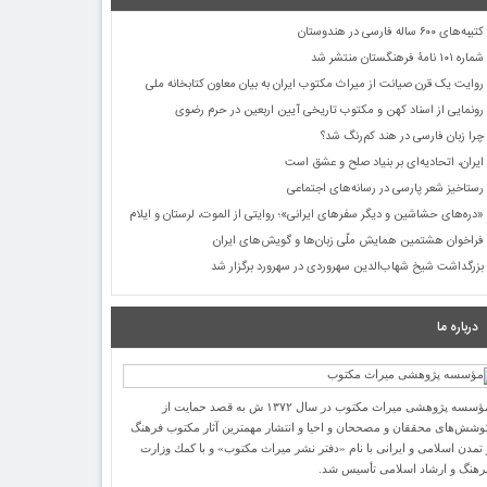
کتیبه‌های ۶۰۰ ساله فارسی در هندوستان
شماره ۱۰۱ نامۀ فرهنگستان منتشر شد
روایت یک قرن صیانت از میراث مکتوب ایران به بیان معاون کتابخانه ملی
رونمایی از اسناد کهن و مکتوب تاریخی آیین اربعین در حرم رضوی
چرا زبان فارسی در هند کم‌رنگ شد؟
ایران، اتحادیه‌ای بر بنیاد صلح و عشق است
رستاخیز شعر پارسی در رسانه‌های اجتماعی
«دره‌های حشاشین و دیگر سفرهای ایرانی»؛ روایتی از الموت، لرستان و ایلام
فراخوان هشتمین همایش ملّی زبان‌ها و گویش‌های ایران
بزرگداشت شیخ شهاب‌الدین سهروردی در سهرورد برگزار شد
درباره ما
مؤسسه پژوهشی میراث مكتوب در سال ۱۳۷۲ ش به قصد حمایت از
وشش‌های محققان و مصححان و احیا و انتشار مهمترین آثار مكتوب فرهنگ
 تمدن اسلامی و ایرانی با نام «دفتر نشر میراث مكتوب» و با كمك وزارت
رهنگ و ارشاد اسلامی تأسیس شد.