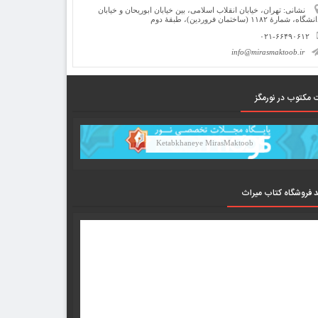
نشانی: تهران، خیابان انقلاب اسلامی، بین خیابان ابوریحان و خیابان
شگاه، شمارۀ ۱۱۸۲ (ساختمان فروردین)، طبقۀ دوم
۰۲۱-۶۶۴۹۰۶۱۲
info@mirasmaktoob.ir
 مکتوب در نورمگز
Ketabkhaneye MirasMaktoob
د فروشگاه کتاب میراث