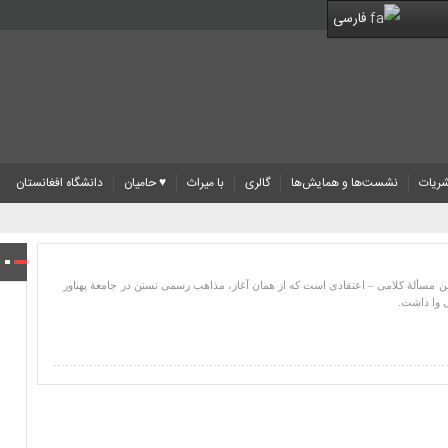
فارسی
ریات
نشست‌ها و همایش‌ها
گالری
با میراث
♥ حامیان
دانشگاه افغانستان
رین مسألۀ کلامی – اعتقادی است که از همان آغاز، مذاهب رسمی تسنن در جامعۀ پهناور
ی وا داشت.