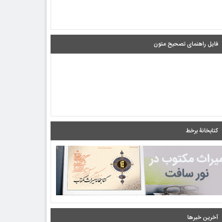
فایل راهنمای تصحیح متون
کتابخانۀ برخط
آخرین خبرها