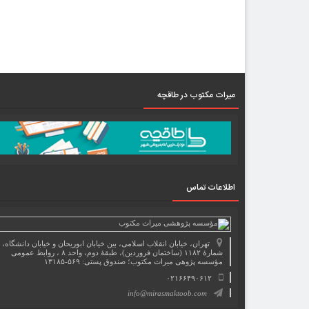
میرات مکتوب در طاقچه
اطلاعات تماس
تهران، خیابان انقلاب اسلامی، بین خیابان ابوریحان و خیابان دانشگاه،
شمارۀ ۱۱۸۲ (ساختمان فروردین)، طبقۀ دوم، واحد ۸ ، روابط عمومی
مؤسسه پژوهی میراث مکتوب؛ صندوق پستی: ۵۶۹-۱۳۱۸۵
۰۲۱۶۶۴۹۰۶۱۲
info@mirasmaktoob.com