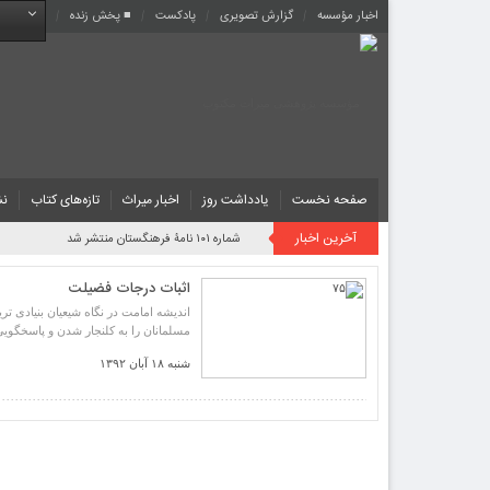
اخبار مؤسسه
گزارش تصویری
پادکست‌
■ پخش زنده
صفحه نخست
یادداشت روز
اخبار میراث
تازه‌های کتاب
نش
آخرین اخبار
شماره ۱۰۱ نامۀ فرهنگستان منتشر شد
اثبات درجات فضیلت
اندیشه امامت در نگاه شیعیان بنیادی ت
مسلمانان را به کلنجار شدن و پاسخگوی
شنبه ۱۸ آبان ۱۳۹۲