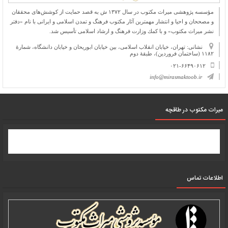
مؤسسه پژوهشی میراث مكتوب در سال ۱۳۷۲ ش به قصد حمایت از كوشش‌های محققان
و مصححان و احیا و انتشار مهمترین آثار مكتوب فرهنگ و تمدن اسلامی و ایرانی با نام «دفتر
نشر میراث مكتوب» و با كمك وزارت فرهنگ و ارشاد اسلامی تأسیس شد.
نشانی: تهران، خیابان انقلاب اسلامی، بین خیابان ابوریحان و خیابان دانشگاه، شمارۀ
۱۱۸۲ (ساختمان فروردین)، طبقۀ دوم
۰۲۱-۶۶۴۹۰۶۱۲
info@mirasmaktoob.ir
میرات مکتوب در طاقچه
اطلاعات تماس