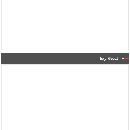
کتابخانۀ برخط