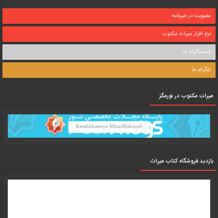
عضویت در خبرنامه
نرم افزار میراث مکتوب
اینستاگرام ما
تلگرام ما
میرات مکتوب در نورمگز
Ketabkhaneye MirasMaktoob
بازدید فروشگاه کتاب میراث