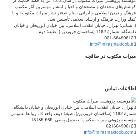
مؤسسه پژوهشی میراث مكتوب در سال 1372 ش به قصد حمایت از
كوشش‌های محققان و مصححان و احیا و انتشار مهمترین آثار مكتوب
فرهنگ و تمدن اسلامی و ایرانی با نام «دفتر نشر میراث مكتوب» و با
كمك وزارت فرهنگ و ارشاد اسلامی تأسیس شد.
نشانی: تهران، خیابان انقلاب اسلامی، بین خیابان ابوریحان و خیابان
دانشگاه، شمارۀ 1182 (ساختمان فروردین)، طبقۀ دوم
021-66490612
info@mirasmaktoob.ir
میرات مکتوب در طاقچه
اطلاعات تماس
تهران، خیابان انقلاب اسلامی، بین خیابان ابوریحان و خیابان دانشگاه،
شمارۀ 1182 (ساختمان فروردین)، طبقۀ دوم، واحد 8 ، روابط عمومی
مؤسسه پژوهی میراث مکتوب؛ صندوق پستی: 569-13185
02166490612
info@mirasmaktoob.com