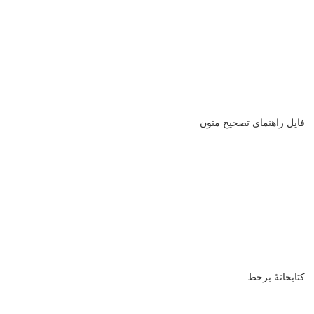
فایل راهنمای تصحیح متون
کتابخانۀ برخط