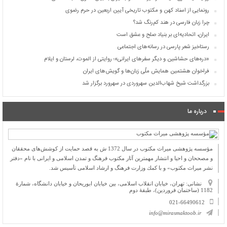
رونمایی از اسناد کهن و مکتوب تاریخی آیین اربعین در حرم رضوی
چرا زبان فارسی در هند کم‌رنگ شد؟
ایران، اتحادیه‌ای بر بنیاد صلح و عشق است
رستاخیز شعر پارسی در رسانه‌های اجتماعی
«دره‌های حشاشین و دیگر سفرهای ایرانی»؛ روایتی از الموت، لرستان و ایلام
فراخوان هشتمین همایش ملّی زبان‌ها و گویش‌های ایران
بزرگداشت شیخ شهاب‌الدین سهروردی در سهرورد برگزار شد
درباره ما
مؤسسه پژوهشی میراث مكتوب در سال 1372 ش به قصد حمایت از كوشش‌های محققان
و مصححان و احیا و انتشار مهمترین آثار مكتوب فرهنگ و تمدن اسلامی و ایرانی با نام «دفتر
نشر میراث مكتوب» و با كمك وزارت فرهنگ و ارشاد اسلامی تأسیس شد.
نشانی: تهران، خیابان انقلاب اسلامی، بین خیابان ابوریحان و خیابان دانشگاه، شمارۀ
1182 (ساختمان فروردین)، طبقۀ دوم
021-66490612
info@mirasmaktoob.ir