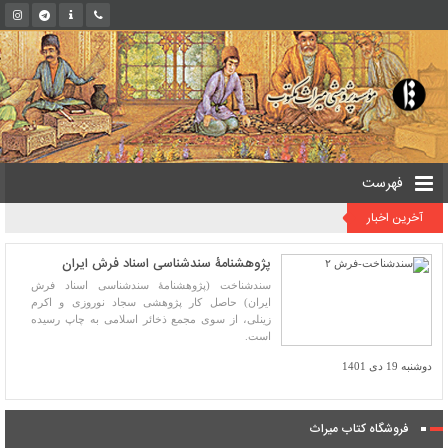
فهرست
آخرین اخبار
پژوهشنامۀ سندشناسی اسناد فرش ایران
سندشناخت (پژوهشنامۀ سندشناسی اسناد فرش
ایران) حاصل کار پژوهشی سجاد نوروزی و اکرم
زینلی، از سوی مجمع ذخائر اسلامی به چاپ رسیده
است.
دوشنبه 19 دی 1401
فروشگاه کتاب میراث