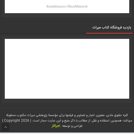
Ketabkhaneye MirasMaktoob
بازدید فروشگاه کتاب میراث
کلیه حقوق مادی، معنوی، اخبار و تصاویر و فیلمها برای مؤسسۀ پژوهشی میراث مکتوب محفوظ
میباشد؛ همچنین استفاده و نقل، از مطالب با ذکر منبع و این سایت مجاز است. | Copyright 2026 |
طراحی و توسعه :
اجراکار