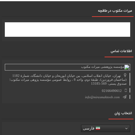
میرات مکتوب در طاقچه
اطلاعات تماس
تهران، خیابان انقلاب اسلامی، بین خیابان ابوریحان و خیابان دانشگاه، شمارۀ 1182
(ساختمان فروردین)، طبقۀ دوم، واحد 8 ، روابط عمومی مؤسسه پژوهی میراث مکتوب؛
صندوق پستی: 569-13185
02166490612
info@mirasmaktoob.com
انتخاب زبان
فارسی