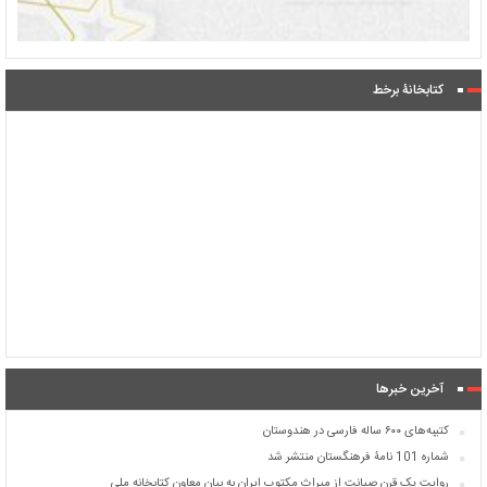
کتابخانۀ برخط
آخرین خبرها
کتیبه‌های ۶۰۰ ساله فارسی در هندوستان
شماره 101 نامۀ فرهنگستان منتشر شد
روایت یک قرن صیانت از میراث مکتوب ایران به بیان معاون کتابخانه ملی