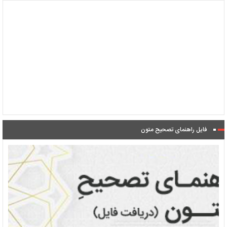
فایل راهنمای تصحیح متون