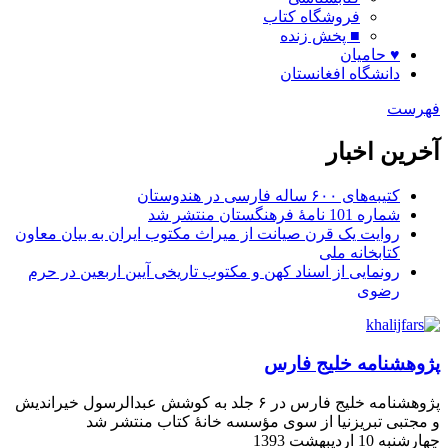
فروشگاه کتاب
■ پخش زنده
♥ حامیان
دانشگاه افغانستان
فهرست
آخرین اخبار
کتیبه‌های ۶۰۰ ساله فارسی در هندوستان
شماره 101 نامۀ فرهنگستان منتشر شد
روایت یک قرن صیانت از میراث مکتوب ایران به بیان معاون
کتابخانه ملی
رونمایی از اسناد کهن و مکتوب تاریخی آیین اربعین در حرم
رضوی
پژوهشنامه خلیج فارس
پژوهشنامه خلیج فارس در ۶ جلد به کوشش عبدالرسول خیراندیش
و مجتبی تبریزنیا از سوی مؤسسه خانۀ کتاب منتشر شد
چهارشنبه 10 اردیبهشت 1393