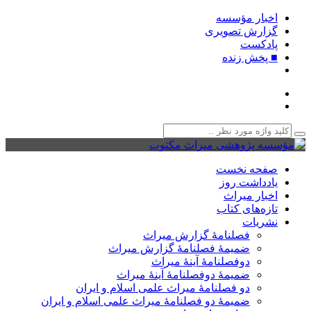
اخبار مؤسسه
گزارش تصویری
پادکست‌
■ پخش زنده
صفحه نخست
یادداشت روز
اخبار میراث
تازه‌های کتاب
نشریات
فصلنامۀ گزارش میراث
ضمیمۀ فصلنامۀ گزارش میراث
دوفصلنامۀ آینۀ میراث
ضمیمۀ دوفصلنامۀ آینۀ میراث
دو فصلنامۀ میراث علمی اسلام و ایران
ضمیمۀ دو فصلنامۀ میراث علمی اسلام و ایران