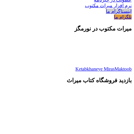
نرم افزار میراث مکتوب
اینستاگرام ما
تلگرام ما
میرات مکتوب در نورمگز
Ketabkhaneye MirasMaktoob
بازدید فروشگاه کتاب میراث