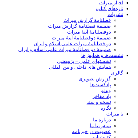
اخبار میراث
تازه‌های کتاب
نشریات
فصلنامۀ گزارش میراث
ضمیمۀ فصلنامۀ گزارش میراث
دوفصلنامۀ آینۀ میراث
ضمیمۀ دوفصلنامۀ آینۀ میراث
دو فصلنامۀ میراث علمی اسلام و ایران
ضمیمۀ دو فصلنامۀ میراث علمی اسلام و ایران
نشست‌ها و همایش‌ها
نشستهای علمی – پژوهشی
همایش های داخلی و بین المللی
گالری
گزارش تصویری
پادکست‌ها
ویدئو
یاد مفاخر
نسخه و سند
نگاره
با میراث
درباره ما
تماس با ما
عضویت در خبرنامه
کتابشناسی