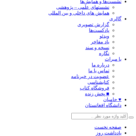
نشست‌ها و همایش‌ها
نشستهای علمی – پژوهشی
همایش های داخلی و بین المللی
گالری
گزارش تصویری
پادکست‌ها
ویدئو
یاد مفاخر
نسخه و سند
نگاره
با میراث
درباره ما
تماس با ما
عضویت در خبرنامه
کتابشناسی
فروشگاه کتاب
■ پخش زنده
♥ حامیان
دانشگاه افغانستان
صفحه نخست
یادداشت روز