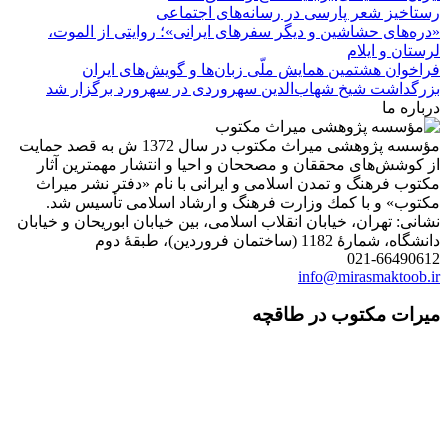
رستاخیز شعر پارسی در رسانه‌های اجتماعی
«دره‌های حشاشین و دیگر سفرهای ایرانی»؛ روایتی از الموت،
لرستان و ایلام
فراخوان هشتمین همایش ملّی زبان‌ها و گویش‌های ایران
بزرگداشت شیخ شهاب‌الدین سهروردی در سهرورد برگزار شد
درباره ما
مؤسسه پژوهشی میراث مكتوب در سال 1372 ش به قصد حمایت
از كوشش‌های محققان و مصححان و احیا و انتشار مهمترین آثار
مكتوب فرهنگ و تمدن اسلامی و ایرانی با نام «دفتر نشر میراث
مكتوب» و با كمك وزارت فرهنگ و ارشاد اسلامی تأسیس شد.
نشانی: تهران، خیابان انقلاب اسلامی، بین خیابان ابوریحان و خیابان
دانشگاه، شمارۀ 1182 (ساختمان فروردین)، طبقۀ دوم
021-66490612
info@mirasmaktoob.ir
میرات مکتوب در طاقچه