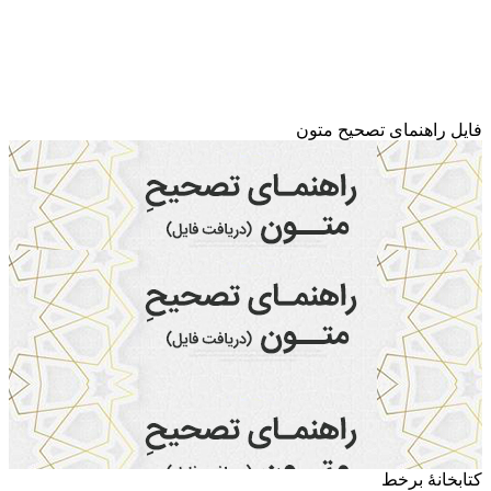
فایل راهنمای تصحیح متون
کتابخانۀ برخط