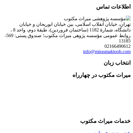
اطلاعات تماس
تهران، خیابان انقلاب اسلامی، بین خیابان ابوریحان و خیابان
دانشگاه، شمارۀ 1182 (ساختمان فروردین)، طبقۀ دوم، واحد 8 ،
روابط عمومی مؤسسه پژوهی میراث مکتوب؛ صندوق پستی: 569-
13185
02166490612
info@mirasmaktoob.com
انتخاب زبان
میرات مکتوب در چهارراه
خدمات میراث مکتوب
عضویت در خبرنامه