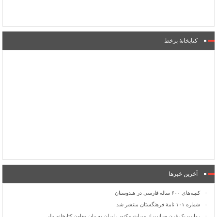
کتابخانۀ برخط
آخرین خبرها
کتیبه‌های ۶۰۰ ساله فارسی در هندوستان
شماره ۱۰۱ نامۀ فرهنگستان منتشر شد
روایت یک قرن صیانت از میراث مکتوب ایران به بیان معاون کتابخانه ملی