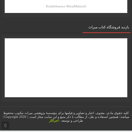
Ketabkhaneye MirasMaktoob
بازدید فروشگاه کتاب میراث
کلیه حقوق مادی، معنوی، اخبار و تصاویر و فیلمها برای مؤسسۀ پژوهشی میراث مکتوب محفوظ
میباشد؛ همچنین استفاده و نقل، از مطالب با ذکر منبع و این سایت مجاز است. | Copyright 2026 |
طراحی و توسعه :
اجراکار