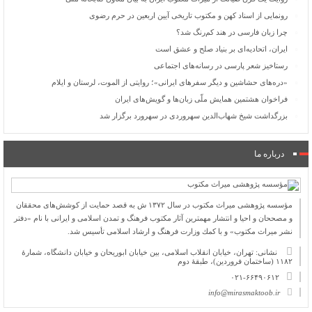
رونمایی از اسناد کهن و مکتوب تاریخی آیین اربعین در حرم رضوی
چرا زبان فارسی در هند کم‌رنگ شد؟
ایران، اتحادیه‌ای بر بنیاد صلح و عشق است
رستاخیز شعر پارسی در رسانه‌های اجتماعی
«دره‌های حشاشین و دیگر سفرهای ایرانی»؛ روایتی از الموت، لرستان و ایلام
فراخوان هشتمین همایش ملّی زبان‌ها و گویش‌های ایران
بزرگداشت شیخ شهاب‌الدین سهروردی در سهرورد برگزار شد
درباره ما
مؤسسه پژوهشی میراث مكتوب در سال ۱۳۷۲ ش به قصد حمایت از كوشش‌های محققان
و مصححان و احیا و انتشار مهمترین آثار مكتوب فرهنگ و تمدن اسلامی و ایرانی با نام «دفتر
نشر میراث مكتوب» و با كمك وزارت فرهنگ و ارشاد اسلامی تأسیس شد.
نشانی: تهران، خیابان انقلاب اسلامی، بین خیابان ابوریحان و خیابان دانشگاه، شمارۀ
۱۱۸۲ (ساختمان فروردین)، طبقۀ دوم
۰۲۱-۶۶۴۹۰۶۱۲
info@mirasmaktoob.ir