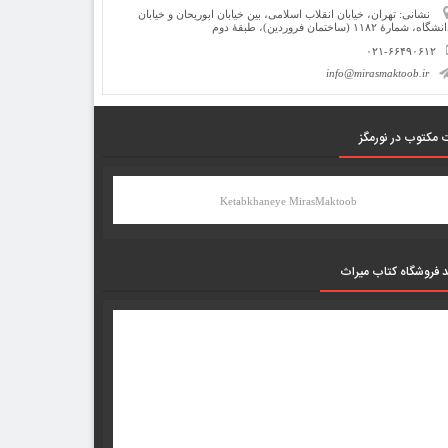
نشانی: تهران، خیابان انقلاب اسلامی، بین خیابان ابوریحان و خیابان
شگاه، شمارۀ ۱۱۸۲ (ساختمان فروردین)، طبقۀ دوم
۰۲۱-۶۶۴۹۰۶۱۲
info@mirasmaktoob.ir
 مکتوب در نورمگز
Ketabkhaneye MirasMaktoob
د فروشگاه کتاب میراث