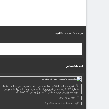
میرات مکتوب در طاقچه
اطلاعات تماس
تهران، خیابان انقلاب اسلامی، بین خیابان ابوریحان و خیابان دانشگاه،
شمارۀ ۱۱۸۲ (ساختمان فروردین)، طبقۀ دوم، واحد ۸ ، روابط عمومی
مؤسسه پژوهی میراث مکتوب؛ صندوق پستی: ۵۶۹-۱۳۱۸۵
۰۲۱۶۶۴۹۰۶۱۲
info@mirasmaktoob.com