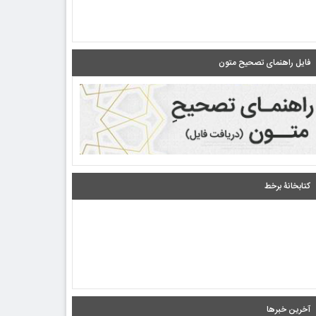
فایل راهنمای تصحیح متون
کتابخانۀ برخط
آخرین خبرها