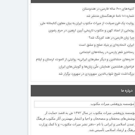
کتیبه‌های ۶۰۰ ساله فارسی در هندوستان
شماره ۱۰۱ نامۀ فرهنگستان منتشر شد
روایت یک قرن صیانت از میراث مکتوب ایران به بیان معاون کتابخانه ملی
رونمایی از اسناد کهن و مکتوب تاریخی آیین اربعین در حرم رضوی
چرا زبان فارسی در هند کم‌رنگ شد؟
ایران، اتحادیه‌ای بر بنیاد صلح و عشق است
رستاخیز شعر پارسی در رسانه‌های اجتماعی
«دره‌های حشاشین و دیگر سفرهای ایرانی»؛ روایتی از الموت، لرستان و ایلام
فراخوان هشتمین همایش ملّی زبان‌ها و گویش‌های ایران
بزرگداشت شیخ شهاب‌الدین سهروردی در سهرورد برگزار شد
درباره ما
مؤسسه پژوهشی میراث مكتوب در سال ۱۳۷۲ ش به قصد حمایت از
وشش‌های محققان و مصححان و احیا و انتشار مهمترین آثار مكتوب فرهنگ
 تمدن اسلامی و ایرانی با نام «دفتر نشر میراث مكتوب» و با كمك وزارت
رهنگ و ارشاد اسلامی تأسیس شد.