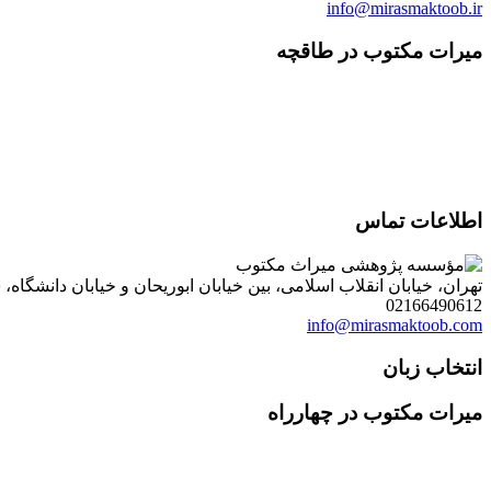
info@mirasmaktoob.ir
میرات مکتوب در طاقچه
اطلاعات تماس
تهران، خیابان انقلاب اسلامی، بین خیابان ابوریحان و خیابان دانشگاه، شمارۀ 1182 (ساختمان فروردین)، طبقۀ دوم، واحد 8 ، روابط عمومی مؤسسه پژوهی میراث مکتوب؛ صندوق
02166490612
info@mirasmaktoob.com
انتخاب زبان
میرات مکتوب در چهارراه