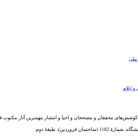
 ملی
و ایلام
در سال 1372 ش به قصد حمایت از كوشش‌های محققان و مصححان و احیا و انتشار مهمترین
 فروردین)، طبقۀ دوم