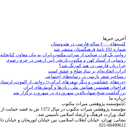
آخرین خبرها
کتیبه‌های ۶۰۰ ساله فارسی در هندوستان
شماره 101 نامۀ فرهنگستان منتشر شد
روایت یک قرن صیانت از میراث مکتوب ایران به بیان معاون کتابخانه
رونمایی از اسناد کهن و مکتوب تاریخی آیین اربعین در حرم رضوی
چرا زبان فارسی در هند کم‌رنگ شد؟
ایران، اتحادیه‌ای بر بنیاد صلح و عشق است
رستاخیز شعر پارسی در رسانه‌های اجتماعی
«دره‌های حشاشین و دیگر سفرهای ایرانی»؛ روایتی از الموت، لرستان 
فراخوان هشتمین همایش ملّی زبان‌ها و گویش‌های ایران
بزرگداشت شیخ شهاب‌الدین سهروردی در سهرورد برگزار شد
درباره ما
مؤسسه پژوهشی میراث مكتوب 
كمك وزارت فرهنگ و ارشاد اسلامی تأسیس شد.
نشانی: تهران، خیابان انقلاب اسلامی، بین خیابان ابوریحان و خیابان دانشگاه، شمارۀ 1182 (ساختمان
021-66490612