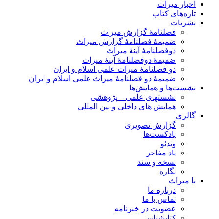
اخبار میراث
تازه‌های کتاب
نشریات
فصلنامۀ گزارش میراث
ضمیمۀ فصلنامۀ گزارش میراث
دوفصلنامۀ آینۀ میراث
ضمیمۀ دوفصلنامۀ آینۀ میراث
دو فصلنامۀ میراث علمی اسلام و ایران
ضمیمۀ دو فصلنامۀ میراث علمی اسلام و ایران
نشست‌ها و همایش‌ها
نشستهای علمی – پژوهشی
همایش های داخلی و بین المللی
گالری
گزارش تصویری
پادکست‌ها
ویدئو
یاد مفاخر
نسخه و سند
نگاره
با میراث
درباره ما
تماس با ما
عضویت در خبرنامه
کتابشناسی