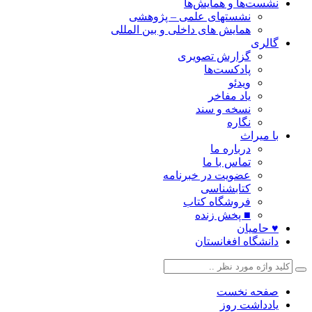
نشست‌ها و همایش‌ها
نشستهای علمی – پژوهشی
همایش های داخلی و بین المللی
گالری
گزارش تصویری
پادکست‌ها
ویدئو
یاد مفاخر
نسخه و سند
نگاره
با میراث
درباره ما
تماس با ما
عضویت در خبرنامه
کتابشناسی
فروشگاه کتاب
■ پخش زنده
♥ حامیان
دانشگاه افغانستان
صفحه نخست
یادداشت روز