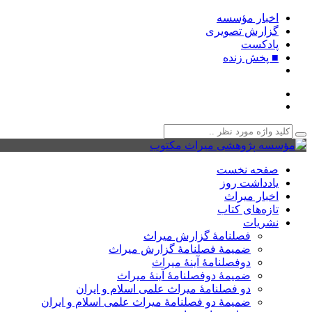
اخبار مؤسسه
گزارش تصویری
پادکست‌
■ پخش زنده
صفحه نخست
یادداشت روز
اخبار میراث
تازه‌های کتاب
نشریات
فصلنامۀ گزارش میراث
ضمیمۀ فصلنامۀ گزارش میراث
دوفصلنامۀ آینۀ میراث
ضمیمۀ دوفصلنامۀ آینۀ میراث
دو فصلنامۀ میراث علمی اسلام و ایران
ضمیمۀ دو فصلنامۀ میراث علمی اسلام و ایران