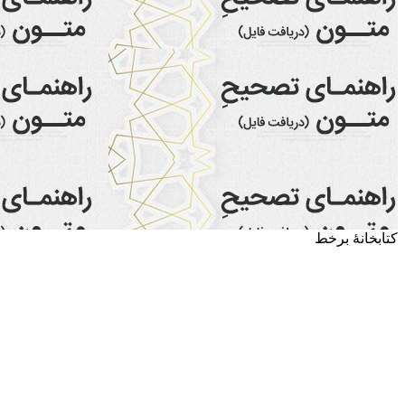
کتابخانۀ برخط