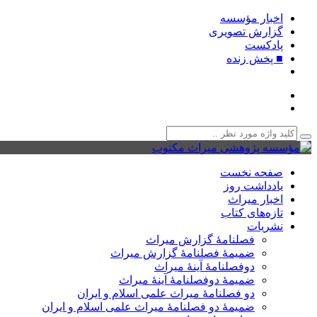
اخبار مؤسسه
گزارش تصویری
پادکست‌
■ پخش زنده
صفحه نخست
یادداشت روز
اخبار میراث
تازه‌های کتاب
نشریات
فصلنامۀ گزارش میراث
ضمیمۀ فصلنامۀ گزارش میراث
دوفصلنامۀ آینۀ میراث
ضمیمۀ دوفصلنامۀ آینۀ میراث
دو فصلنامۀ میراث علمی اسلام و ایران
ضمیمۀ دو فصلنامۀ میراث علمی اسلام و ایران