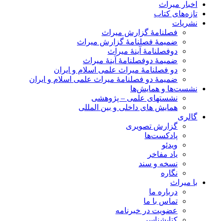
اخبار میراث
تازه‌های کتاب
نشریات
فصلنامۀ گزارش میراث
ضمیمۀ فصلنامۀ گزارش میراث
دوفصلنامۀ آینۀ میراث
ضمیمۀ دوفصلنامۀ آینۀ میراث
دو فصلنامۀ میراث علمی اسلام و ایران
ضمیمۀ دو فصلنامۀ میراث علمی اسلام و ایران
نشست‌ها و همایش‌ها
نشستهای علمی – پژوهشی
همایش های داخلی و بین المللی
گالری
گزارش تصویری
پادکست‌ها
ویدئو
یاد مفاخر
نسخه و سند
نگاره
با میراث
درباره ما
تماس با ما
عضویت در خبرنامه
کتابشناسی