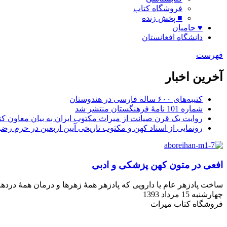
فروشگاه کتاب
■ پخش زنده
♥ حامیان
دانشگاه افغانستان
فهرست
آخرین اخبار
کتیبه‌های ۶۰۰ ساله فارسی در هندوستان
شماره 101 نامۀ فرهنگستان منتشر شد
روایت یک قرن صیانت از میراث مکتوب ایران به بیان معاون کتا
رونمایی از اسناد کهن و مکتوب تاریخی آیین اربعین در حرم رض
افعی در متون کهن پزشکی و ادبی
ساخت پادزهر عام یا دارویی که پادزهر همۀ زهرها و درمان همۀ دردها
چهارشنبه 15 مرداد 1393
فروشگاه کتاب میراث