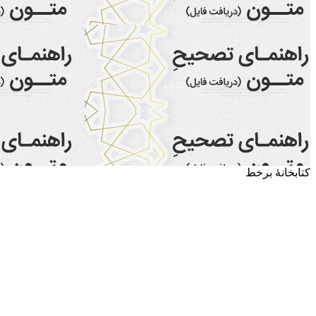
کتابخانۀ برخط