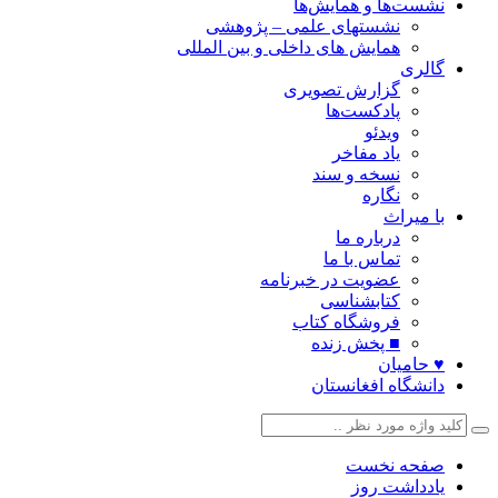
نشست‌ها و همایش‌ها
نشستهای علمی – پژوهشی
همایش های داخلی و بین المللی
گالری
گزارش تصویری
پادکست‌ها
ویدئو
یاد مفاخر
نسخه و سند
نگاره
با میراث
درباره ما
تماس با ما
عضویت در خبرنامه
کتابشناسی
فروشگاه کتاب
■ پخش زنده
♥ حامیان
دانشگاه افغانستان
صفحه نخست
یادداشت روز