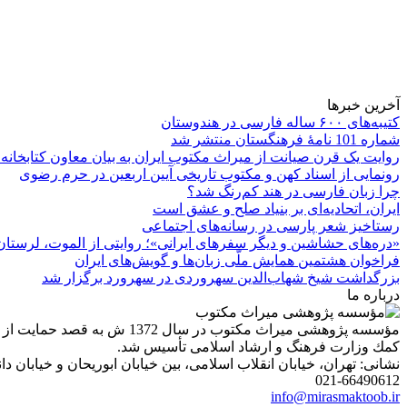
آخرین خبرها
کتیبه‌های ۶۰۰ ساله فارسی در هندوستان
شماره 101 نامۀ فرهنگستان منتشر شد
روایت یک قرن صیانت از میراث مکتوب ایران به بیان معاون کتابخانه
رونمایی از اسناد کهن و مکتوب تاریخی آیین اربعین در حرم رضوی
چرا زبان فارسی در هند کم‌رنگ شد؟
ایران، اتحادیه‌ای بر بنیاد صلح و عشق است
رستاخیز شعر پارسی در رسانه‌های اجتماعی
«دره‌های حشاشین و دیگر سفرهای ایرانی»؛ روایتی از الموت، لرستان 
فراخوان هشتمین همایش ملّی زبان‌ها و گویش‌های ایران
بزرگداشت شیخ شهاب‌الدین سهروردی در سهرورد برگزار شد
درباره ما
مؤسسه پژوهشی میراث مكتوب 
كمك وزارت فرهنگ و ارشاد اسلامی تأسیس شد.
نشانی: تهران، خیابان انقلاب اسلامی، بین خیابان ابوریحان و خیابان دانشگاه، شمارۀ 1182 (ساختمان
021-66490612
info@mirasmaktoob.ir