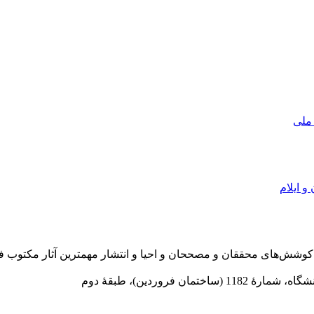
 ملی
و ایلام
در سال 1372 ش به قصد حمایت از كوشش‌های محققان و مصححان و احیا و انتشار مهمترین
 فروردین)، طبقۀ دوم