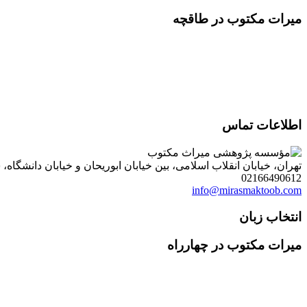
میرات مکتوب در طاقچه
اطلاعات تماس
تهران، خیابان انقلاب اسلامی، بین خیابان ابوریحان و خیابان دانشگاه، شمارۀ 1182 (ساختمان فروردین)، طبقۀ دوم، واحد 8 ، روابط عمومی مؤسسه پژوهی میراث مکتوب؛ صندوق
02166490612
info@mirasmaktoob.com
انتخاب زبان
میرات مکتوب در چهارراه