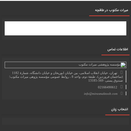
میرات مکتوب در طاقچه
اطلاعات تماس
تهران، خیابان انقلاب اسلامی، بین خیابان ابوریحان و خیابان دانشگاه، شمارۀ 1182
(ساختمان فروردین)، طبقۀ دوم، واحد 8 ، روابط عمومی مؤسسه پژوهی میراث مکتوب؛
صندوق پستی: 569-13185
02166490612
info@mirasmaktoob.com
انتخاب زبان