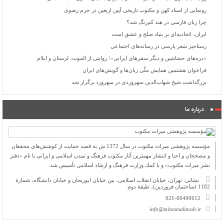
رونمایی از اسناد کهن و مکتوب تاریخی آیین اربعین در حرم رضوی
چرا زبان فارسی در هند کم‌رنگ شد؟
ایران، اتحادیه‌ای بر بنیاد صلح و عشق است
رستاخیز شعر پارسی در رسانه‌های اجتماعی
«دره‌های حشاشین و دیگر سفرهای ایرانی»؛ روایتی از الموت، لرستان و ایلام
فراخوان هشتمین همایش ملّی زبان‌ها و گویش‌های ایران
بزرگداشت شیخ شهاب‌الدین سهروردی در سهرورد برگزار شد
درباره ما
مؤسسه پژوهشی میراث مكتوب در سال 1372 ش به قصد حمایت از كوشش‌های محققان
و مصححان و احیا و انتشار مهمترین آثار مكتوب فرهنگ و تمدن اسلامی و ایرانی با نام «دفتر
نشر میراث مكتوب» و با كمك وزارت فرهنگ و ارشاد اسلامی تأسیس شد.
نشانی: تهران، خیابان انقلاب اسلامی، بین خیابان ابوریحان و خیابان دانشگاه، شمارۀ
1182 (ساختمان فروردین)، طبقۀ دوم
021-66490612
info@mirasmaktoob.ir