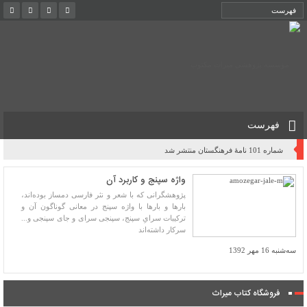
فهرست
شماره 101 نامۀ فرهنگستان منتشر شد
واژه سپنج و کاربرد آن
پژوهشگرانی که با شعر و نثر فارسی دمساز بوده‌اند،
بارها و بارها با واژه سپنج در معانی گوناگون آن و
ترکیبات سرایِ سپنج، سپنجی سرای و جای سپنجی و...
سرکار داشته‌اند
سه‌شنبه 16 مهر 1392
فروشگاه کتاب میراث