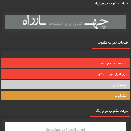
میرات مکتوب در چهارراه
خدمات میراث مکتوب
عضویت در خبرنامه
نرم افزار میراث مکتوب
اینستاگرام ما
تلگرام ما
میرات مکتوب در نورمگز
Ketabkhaneye MirasMaktoob