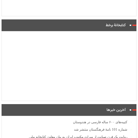
کتابخانۀ برخط
آخرین خبرها
کتیبه‌های ۶۰۰ ساله فارسی در هندوستان
شماره 101 نامۀ فرهنگستان منتشر شد
روایت یک قرن صیانت از میراث مکتوب ایران به بیان معاون کتابخانه ملی