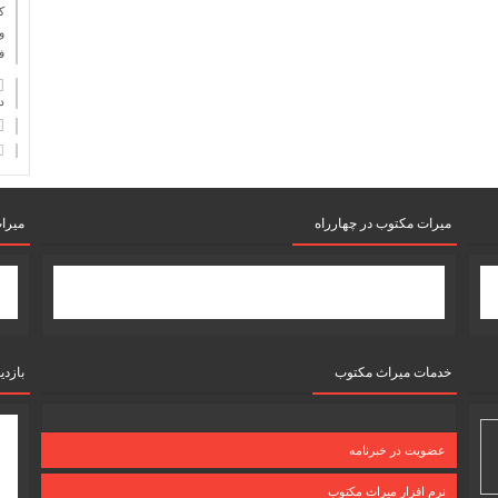
ك
و
ف
دان
میرات مکتوب در چهارراه
میرا
خدمات میراث مکتوب
بازدی
عضویت در خبرنامه
نرم افزار میراث مکتوب