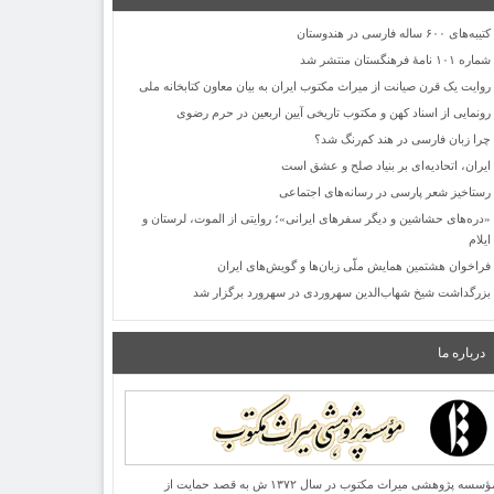
کتیبه‌های ۶۰۰ ساله فارسی در هندوستان
شماره ۱۰۱ نامۀ فرهنگستان منتشر شد
روایت یک قرن صیانت از میراث مکتوب ایران به بیان معاون کتابخانه ملی
رونمایی از اسناد کهن و مکتوب تاریخی آیین اربعین در حرم رضوی
چرا زبان فارسی در هند کم‌رنگ شد؟
ایران، اتحادیه‌ای بر بنیاد صلح و عشق است
رستاخیز شعر پارسی در رسانه‌های اجتماعی
«دره‌های حشاشین و دیگر سفرهای ایرانی»؛ روایتی از الموت، لرستان و
ایلام
فراخوان هشتمین همایش ملّی زبان‌ها و گویش‌های ایران
بزرگداشت شیخ شهاب‌الدین سهروردی در سهرورد برگزار شد
درباره ما
مؤسسه پژوهشی میراث مكتوب در سال ۱۳۷۲ ش به قصد حمایت از