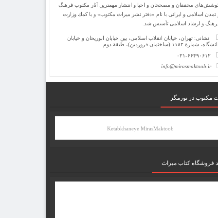
وشش‌های محققان و مصححان و احیا و انتشار مهمترین آثار مكتوب فرهنگ
 تمدن اسلامی و ایرانی با نام «دفتر نشر میراث مكتوب» و با كمك وزارت
رهنگ و ارشاد اسلامی تأسیس شد.
نشانی: تهران، خیابان انقلاب اسلامی، بین خیابان ابوریحان و خیابان
شگاه، شمارۀ ۱۱۸۲ (ساختمان فروردین)، طبقۀ دوم
۰۲۱-۶۶۴۹۰۶۱۲
info@mirasmaktoob.ir
ت مکتوب در نورمگز
Ketabkhaneye MirasMaktoob
د فروشگاه کتاب میراث