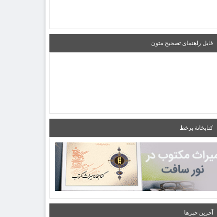
فایل راهنمای تصحیح متون
کتابخانۀ برخط
آخرین خبرها