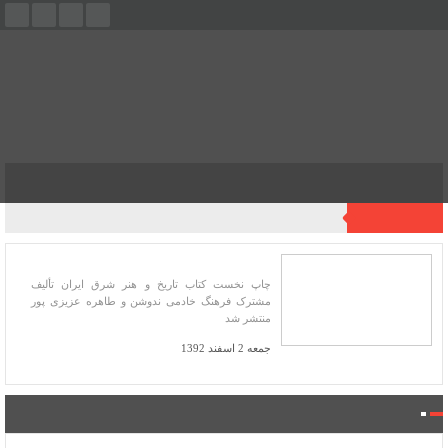
فهرست
آخرین اخبار
تاریخ و هنر شرق ایران
چاپ نخست کتاب تاریخ و هنر شرق ایران تألیف
مشترک فرهنگ خادمی ندوشن و طاهره عزیزی پور
منتشر شد
جمعه 2 اسفند 1392
فروشگاه کتاب میراث