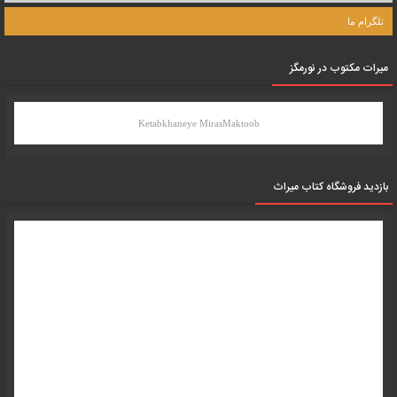
تلگرام ما
میرات مکتوب در نورمگز
Ketabkhaneye MirasMaktoob
بازدید فروشگاه کتاب میراث