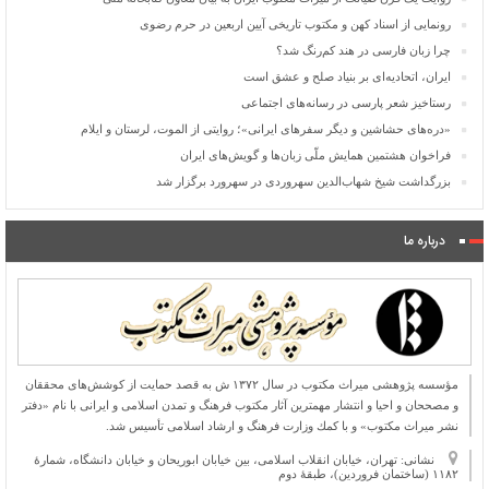
رونمایی از اسناد کهن و مکتوب تاریخی آیین اربعین در حرم رضوی
چرا زبان فارسی در هند کم‌رنگ شد؟
ایران، اتحادیه‌ای بر بنیاد صلح و عشق است
رستاخیز شعر پارسی در رسانه‌های اجتماعی
«دره‌های حشاشین و دیگر سفرهای ایرانی»؛ روایتی از الموت، لرستان و ایلام
فراخوان هشتمین همایش ملّی زبان‌ها و گویش‌های ایران
بزرگداشت شیخ شهاب‌الدین سهروردی در سهرورد برگزار شد
درباره ما
مؤسسه پژوهشی میراث مكتوب در سال ۱۳۷۲ ش به قصد حمایت از كوشش‌های محققان
و مصححان و احیا و انتشار مهمترین آثار مكتوب فرهنگ و تمدن اسلامی و ایرانی با نام «دفتر
نشر میراث مكتوب» و با كمك وزارت فرهنگ و ارشاد اسلامی تأسیس شد.
نشانی: تهران، خیابان انقلاب اسلامی، بین خیابان ابوریحان و خیابان دانشگاه، شمارۀ
۱۱۸۲ (ساختمان فروردین)، طبقۀ دوم