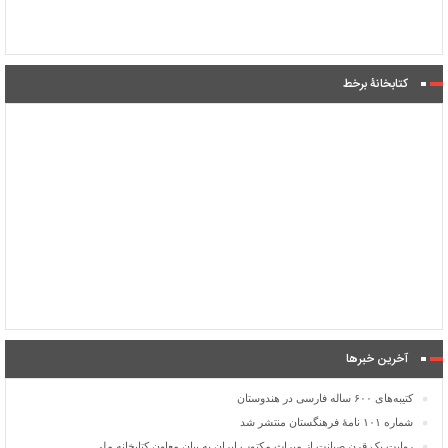
کتابخانۀ برخط
آخرین خبرها
کتیبه‌های ۶۰۰ ساله فارسی در هندوستان
شماره ۱۰۱ نامۀ فرهنگستان منتشر شد
روایت یک قرن صیانت از میراث مکتوب ایران به بیان معاون کتابخانه ملی