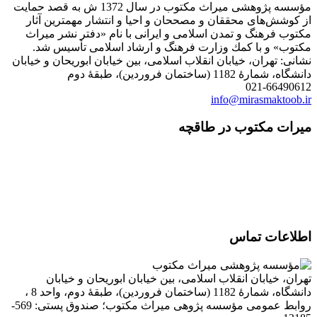
مؤسسه پژوهشی میراث مكتوب در سال 1372 ش به قصد حمایت
از كوشش‌های محققان و مصححان و احیا و انتشار مهمترین آثار
مكتوب فرهنگ و تمدن اسلامی و ایرانی با نام «دفتر نشر میراث
مكتوب» و با كمك وزارت فرهنگ و ارشاد اسلامی تأسیس شد.
نشانی: تهران، خیابان انقلاب اسلامی، بین خیابان ابوریحان و خیابان
دانشگاه، شمارۀ 1182 (ساختمان فروردین)، طبقۀ دوم
021-66490612
info@mirasmaktoob.ir
میرات مکتوب در طاقچه
اطلاعات تماس
تهران، خیابان انقلاب اسلامی، بین خیابان ابوریحان و خیابان
دانشگاه، شمارۀ 1182 (ساختمان فروردین)، طبقۀ دوم، واحد 8 ،
روابط عمومی مؤسسه پژوهی میراث مکتوب؛ صندوق پستی: 569-