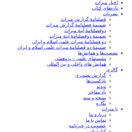
اخبار میراث
تازه‌های کتاب
نشریات
فصلنامۀ گزارش میراث
ضمیمۀ فصلنامۀ گزارش میراث
دوفصلنامۀ آینۀ میراث
ضمیمۀ دوفصلنامۀ آینۀ میراث
دو فصلنامۀ میراث علمی اسلام و ایران
ضمیمۀ دو فصلنامۀ میراث علمی اسلام و ایران
نشست‌ها و همایش‌ها
نشستهای علمی – پژوهشی
همایش های داخلی و بین المللی
گالری
گزارش تصویری
پادکست‌ها
ویدئو
یاد مفاخر
نسخه و سند
نگاره
با میراث
درباره ما
تماس با ما
عضویت در خبرنامه
کتابشناسی