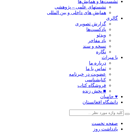
نشست‌ها و همایش‌ها
نشستهای علمی – پژوهشی
همایش های داخلی و بین المللی
گالری
گزارش تصویری
پادکست‌ها
ویدئو
یاد مفاخر
نسخه و سند
نگاره
با میراث
درباره ما
تماس با ما
عضویت در خبرنامه
کتابشناسی
فروشگاه کتاب
■ پخش زنده
♥ حامیان
دانشگاه افغانستان
صفحه نخست
یادداشت روز