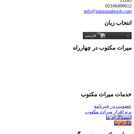
13185
02166490612
info@mirasmaktoob.com
انتخاب زبان
فارسی
میرات مکتوب در چهارراه
خدمات میراث مکتوب
عضویت در خبرنامه
نرم افزار میراث مکتوب
اینستاگرام ما
تلگرام ما