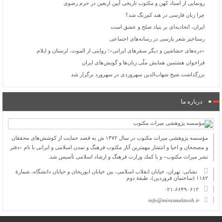
رونمایی از اسناد کهن و مکتوب تاریخی آیین اربعین در حرم رضوی
چرا زبان فارسی در هند کم‌رنگ شد؟
ایران، اتحادیه‌ای بر بنیاد صلح و عشق است
رستاخیز شعر پارسی در رسانه‌های اجتماعی
«دره‌های حشاشین و دیگر سفرهای ایرانی»؛ روایتی از الموت، لرستان و ایلام
فراخوان هشتمین همایش ملّی زبان‌ها و گویش‌های ایران
بزرگداشت شیخ شهاب‌الدین سهروردی در سهرورد برگزار شد
درباره ما
مؤسسه پژوهشی میراث مكتوب در سال ۱۳۷۲ ش به قصد حمایت از كوشش‌های محققان
و مصححان و احیا و انتشار مهمترین آثار مكتوب فرهنگ و تمدن اسلامی و ایرانی با نام «دفتر
نشر میراث مكتوب» و با كمك وزارت فرهنگ و ارشاد اسلامی تأسیس شد.
نشانی: تهران، خیابان انقلاب اسلامی، بین خیابان ابوریحان و خیابان دانشگاه، شمارۀ
۱۱۸۲ (ساختمان فروردین)، طبقۀ دوم
۰۲۱-۶۶۴۹۰۶۱۲
info@mirasmaktoob.ir