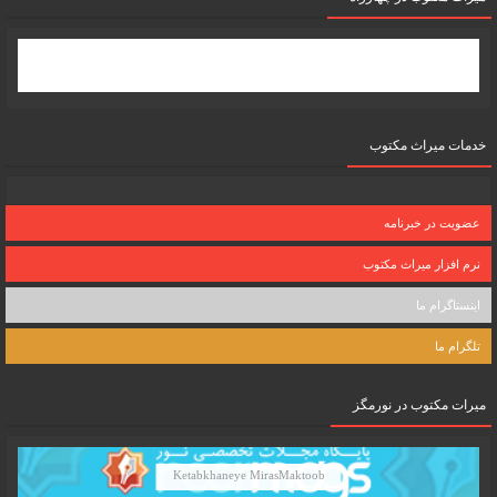
خدمات میراث مکتوب
عضویت در خبرنامه
نرم افزار میراث مکتوب
اینستاگرام ما
تلگرام ما
میرات مکتوب در نورمگز
Ketabkhaneye MirasMaktoob