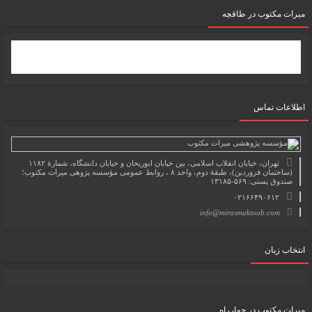
میرات مکتوب در طاقچه
اطلاعات تماس
تهران، خیابان انقلاب اسلامی، بین خیابان ابوریحان و خیابان دانشگاه، شمارۀ ۱۱۸۲
(ساختمان فروردین)، طبقۀ دوم، واحد ۸ ، روابط عمومی مؤسسه پژوهی میراث مکتوب؛
صندوق پستی: ۵۶۹-۱۳۱۸۵
۰۲۱۶۶۴۹۰۶۱۲
info@mirasmaktoob.com
انتخاب زبان
میرات مکتوب در چهارراه