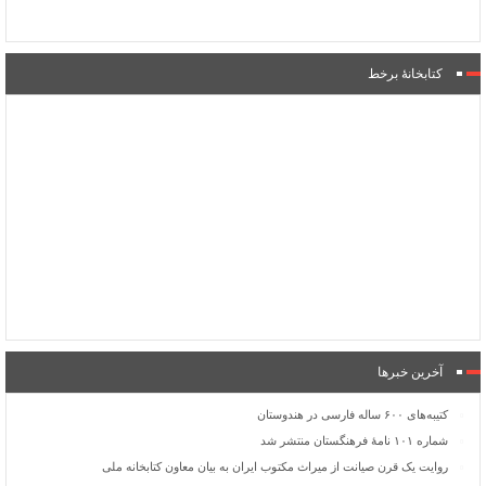
کتابخانۀ برخط
آخرین خبرها
کتیبه‌های ۶۰۰ ساله فارسی در هندوستان
شماره ۱۰۱ نامۀ فرهنگستان منتشر شد
روایت یک قرن صیانت از میراث مکتوب ایران به بیان معاون کتابخانه ملی