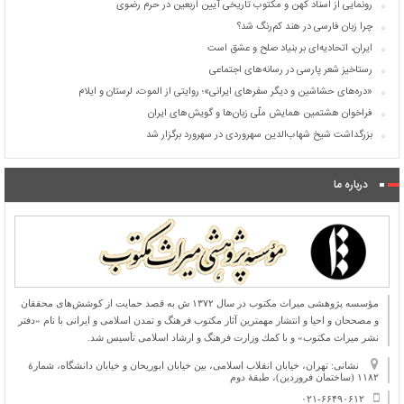
رونمایی از اسناد کهن و مکتوب تاریخی آیین اربعین در حرم رضوی
چرا زبان فارسی در هند کم‌رنگ شد؟
ایران، اتحادیه‌ای بر بنیاد صلح و عشق است
رستاخیز شعر پارسی در رسانه‌های اجتماعی
«دره‌های حشاشین و دیگر سفرهای ایرانی»؛ روایتی از الموت، لرستان و ایلام
فراخوان هشتمین همایش ملّی زبان‌ها و گویش‌های ایران
بزرگداشت شیخ شهاب‌الدین سهروردی در سهرورد برگزار شد
درباره ما
مؤسسه پژوهشی میراث مكتوب در سال ۱۳۷۲ ش به قصد حمایت از كوشش‌های محققان
و مصححان و احیا و انتشار مهمترین آثار مكتوب فرهنگ و تمدن اسلامی و ایرانی با نام «دفتر
نشر میراث مكتوب» و با كمك وزارت فرهنگ و ارشاد اسلامی تأسیس شد.
نشانی: تهران، خیابان انقلاب اسلامی، بین خیابان ابوریحان و خیابان دانشگاه، شمارۀ
۱۱۸۲ (ساختمان فروردین)، طبقۀ دوم
۰۲۱-۶۶۴۹۰۶۱۲