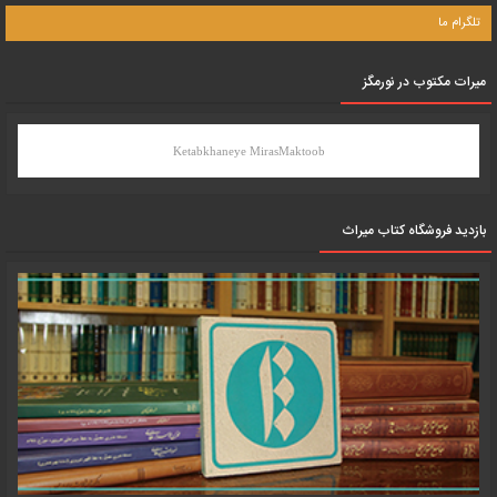
تلگرام ما
میرات مکتوب در نورمگز
Ketabkhaneye MirasMaktoob
بازدید فروشگاه کتاب میراث