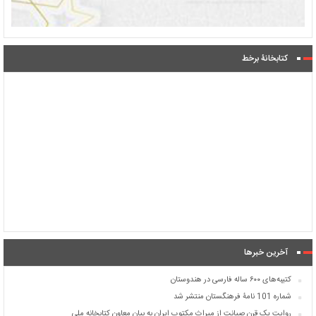
کتابخانۀ برخط
آخرین خبرها
کتیبه‌های ۶۰۰ ساله فارسی در هندوستان
شماره 101 نامۀ فرهنگستان منتشر شد
روایت یک قرن صیانت از میراث مکتوب ایران به بیان معاون کتابخانه ملی