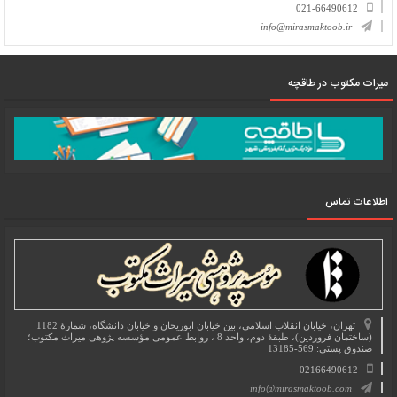
021-66490612
info@mirasmaktoob.ir
میرات مکتوب در طاقچه
اطلاعات تماس
تهران، خیابان انقلاب اسلامی، بین خیابان ابوریحان و خیابان دانشگاه، شمارۀ 1182
(ساختمان فروردین)، طبقۀ دوم، واحد 8 ، روابط عمومی مؤسسه پژوهی میراث مکتوب؛
صندوق پستی: 569-13185
02166490612
info@mirasmaktoob.com