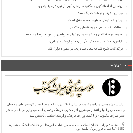
رونمایی از اسناد کهن و مکتوب تاریخی آیین اربعین در حرم رضوی
چرا زبان فارسی در هند کم‌رنگ شد؟
ایران، اتحادیه‌ای بر بنیاد صلح و عشق است
رستاخیز شعر پارسی در رسانه‌های اجتماعی
«دره‌های حشاشین و دیگر سفرهای ایرانی»؛ روایتی از الموت، لرستان و ایلام
فراخوان هشتمین همایش ملّی زبان‌ها و گویش‌های ایران
بزرگداشت شیخ شهاب‌الدین سهروردی در سهرورد برگزار شد
درباره ما
مؤسسه پژوهشی میراث مكتوب در سال 1372 ش به قصد حمایت از كوشش‌های محققان
و مصححان و احیا و انتشار مهمترین آثار مكتوب فرهنگ و تمدن اسلامی و ایرانی با نام «دفتر
نشر میراث مكتوب» و با كمك وزارت فرهنگ و ارشاد اسلامی تأسیس شد.
نشانی: تهران، خیابان انقلاب اسلامی، بین خیابان ابوریحان و خیابان دانشگاه، شمارۀ
1182 (ساختمان فروردین)، طبقۀ دوم