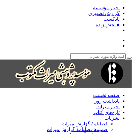
اخبار مؤسسه
گزارش تصویری
پادکست‌
■ پخش زنده
صفحه نخست
یادداشت روز
اخبار میراث
تازه‌های کتاب
نشریات
فصلنامۀ گزارش میراث
ضمیمۀ فصلنامۀ گزارش میراث