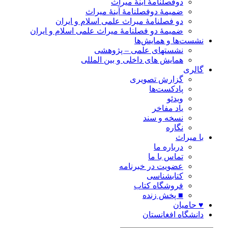
دوفصلنامۀ آینۀ میراث
ضمیمۀ دوفصلنامۀ آینۀ میراث
دو فصلنامۀ میراث علمی اسلام و ایران
ضمیمۀ دو فصلنامۀ میراث علمی اسلام و ایران
نشست‌ها و همایش‌ها
نشستهای علمی – پژوهشی
همایش های داخلی و بین المللی
گالری
گزارش تصویری
پادکست‌ها
ویدئو
یاد مفاخر
نسخه و سند
نگاره
با میراث
درباره ما
تماس با ما
عضویت در خبرنامه
کتابشناسی
فروشگاه کتاب
■ پخش زنده
♥ حامیان
دانشگاه افغانستان