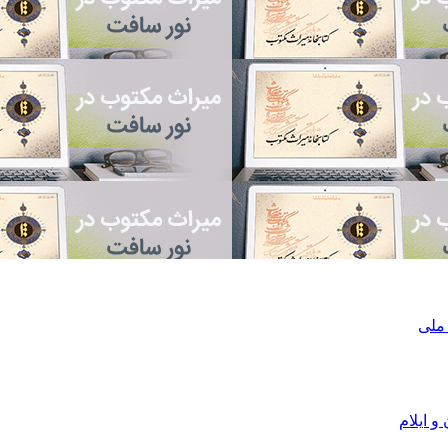
 ملی
و ایلام