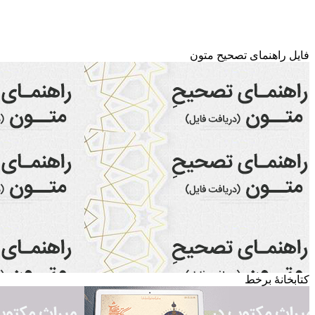
فایل راهنمای تصحیح متون
کتابخانۀ برخط