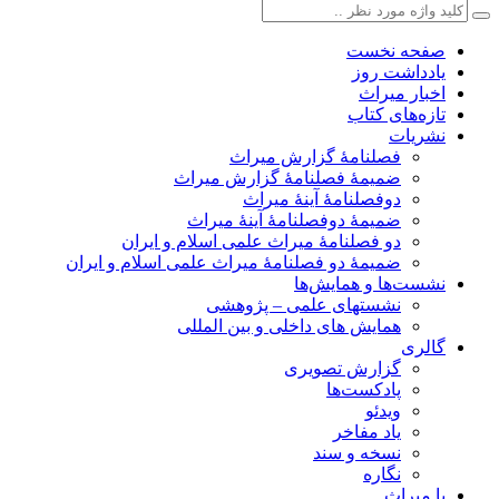
صفحه نخست
یادداشت روز
اخبار میراث
تازه‌های کتاب
نشریات
فصلنامۀ گزارش میراث
ضمیمۀ فصلنامۀ گزارش میراث
دوفصلنامۀ آینۀ میراث
ضمیمۀ دوفصلنامۀ آینۀ میراث
دو فصلنامۀ میراث علمی اسلام و ایران
ضمیمۀ دو فصلنامۀ میراث علمی اسلام و ایران
نشست‌ها و همایش‌ها
نشستهای علمی – پژوهشی
همایش های داخلی و بین المللی
گالری
گزارش تصویری
پادکست‌ها
ویدئو
یاد مفاخر
نسخه و سند
نگاره
با میراث