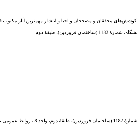
در سال 1372 ش به قصد حمایت از كوشش‌های محققان و مصححان و احیا و انتشار مهمترین
 فروردین)، طبقۀ دوم
 پستی: 569-13185