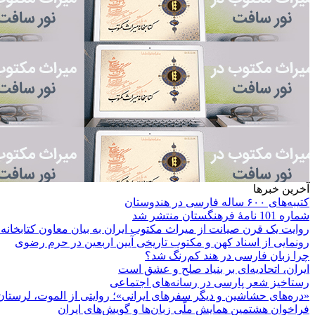
آخرین خبرها
کتیبه‌های ۶۰۰ ساله فارسی در هندوستان
شماره 101 نامۀ فرهنگستان منتشر شد
روایت یک قرن صیانت از میراث مکتوب ایران به بیان معاون کتابخانه
رونمایی از اسناد کهن و مکتوب تاریخی آیین اربعین در حرم رضوی
چرا زبان فارسی در هند کم‌رنگ شد؟
ایران، اتحادیه‌ای بر بنیاد صلح و عشق است
رستاخیز شعر پارسی در رسانه‌های اجتماعی
«دره‌های حشاشین و دیگر سفرهای ایرانی»؛ روایتی از الموت، لرستان 
فراخوان هشتمین همایش ملّی زبان‌ها و گویش‌های ایران