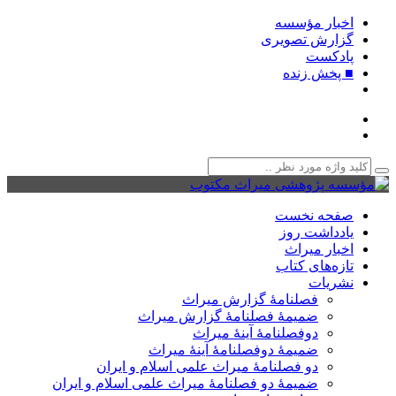
اخبار مؤسسه
گزارش تصویری
پادکست‌
■ پخش زنده
صفحه نخست
یادداشت روز
اخبار میراث
تازه‌های کتاب
نشریات
فصلنامۀ گزارش میراث
ضمیمۀ فصلنامۀ گزارش میراث
دوفصلنامۀ آینۀ میراث
ضمیمۀ دوفصلنامۀ آینۀ میراث
دو فصلنامۀ میراث علمی اسلام و ایران
ضمیمۀ دو فصلنامۀ میراث علمی اسلام و ایران