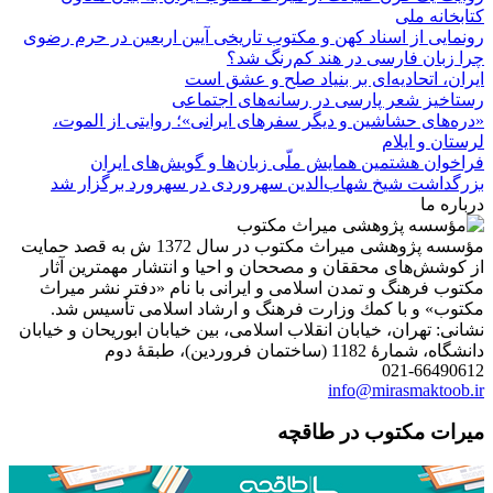
کتابخانه ملی
رونمایی از اسناد کهن و مکتوب تاریخی آیین اربعین در حرم رضوی
چرا زبان فارسی در هند کم‌رنگ شد؟
ایران، اتحادیه‌ای بر بنیاد صلح و عشق است
رستاخیز شعر پارسی در رسانه‌های اجتماعی
«دره‌های حشاشین و دیگر سفرهای ایرانی»؛ روایتی از الموت،
لرستان و ایلام
فراخوان هشتمین همایش ملّی زبان‌ها و گویش‌های ایران
بزرگداشت شیخ شهاب‌الدین سهروردی در سهرورد برگزار شد
درباره ما
مؤسسه پژوهشی میراث مكتوب در سال 1372 ش به قصد حمایت
از كوشش‌های محققان و مصححان و احیا و انتشار مهمترین آثار
مكتوب فرهنگ و تمدن اسلامی و ایرانی با نام «دفتر نشر میراث
مكتوب» و با كمك وزارت فرهنگ و ارشاد اسلامی تأسیس شد.
نشانی: تهران، خیابان انقلاب اسلامی، بین خیابان ابوریحان و خیابان
دانشگاه، شمارۀ 1182 (ساختمان فروردین)، طبقۀ دوم
021-66490612
info@mirasmaktoob.ir
میرات مکتوب در طاقچه