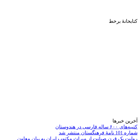
کتابخانۀ برخط
آخرین خبرها
کتیبه‌های ۶۰۰ ساله فارسی در هندوستان
شماره 101 نامۀ فرهنگستان منتشر شد
روایت یک قرن صیانت از میراث مکتوب ایران به بیان معاون