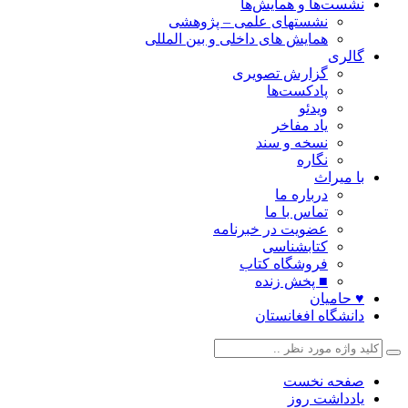
نشست‌ها و همایش‌ها
نشستهای علمی – پژوهشی
همایش های داخلی و بین المللی
گالری
گزارش تصویری
پادکست‌ها
ویدئو
یاد مفاخر
نسخه و سند
نگاره
با میراث
درباره ما
تماس با ما
عضویت در خبرنامه
کتابشناسی
فروشگاه کتاب
■ پخش زنده
♥ حامیان
دانشگاه افغانستان
صفحه نخست
یادداشت روز