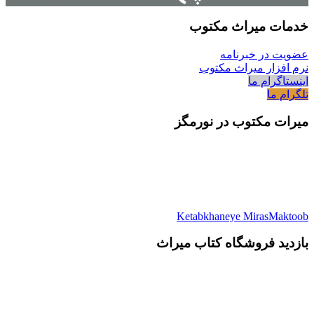
خدمات میراث مکتوب
عضویت در خبرنامه
نرم افزار میراث مکتوب
اینستاگرام ما
تلگرام ما
میرات مکتوب در نورمگز
Ketabkhaneye MirasMaktoob
بازدید فروشگاه کتاب میراث