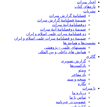
اخبار میراث
تازه‌های کتاب
نشریات
فصلنامۀ گزارش میراث
ضمیمۀ فصلنامۀ گزارش میراث
دوفصلنامۀ آینۀ میراث
ضمیمۀ دوفصلنامۀ آینۀ میراث
دو فصلنامۀ میراث علمی اسلام و ایران
ضمیمۀ دو فصلنامۀ میراث علمی اسلام و ایران
نشست‌ها و همایش‌ها
نشستهای علمی – پژوهشی
همایش های داخلی و بین المللی
گالری
گزارش تصویری
پادکست‌ها
ویدئو
یاد مفاخر
نسخه و سند
نگاره
با میراث
درباره ما
تماس با ما
عضویت در خبرنامه
کتابشناسی