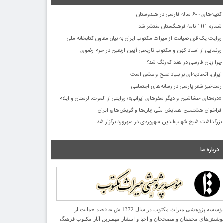
کتیبه‌های ۶۰۰ ساله فارسی در هندوستان
شماره 101 نامۀ فرهنگستان منتشر شد
روایت یک قرن صیانت از میراث مکتوب ایران به بیان معاون کتابخانه ملی
رونمایی از اسناد کهن و مکتوب تاریخی آیین اربعین در حرم رضوی
چرا زبان فارسی در هند کم‌رنگ شد؟
ایران، اتحادیه‌ای بر بنیاد صلح و عشق است
رستاخیز شعر پارسی در رسانه‌های اجتماعی
«دره‌های حشاشین و دیگر سفرهای ایرانی»؛ روایتی از الموت، لرستان و ایلام
فراخوان هشتمین همایش ملّی زبان‌ها و گویش‌های ایران
بزرگداشت شیخ شهاب‌الدین سهروردی در سهرورد برگزار شد
درباره ما
مؤسسه پژوهشی میراث مكتوب در سال 1372 ش به قصد حمایت از
وشش‌های محققان و مصححان و احیا و انتشار مهمترین آثار مكتوب فرهنگ