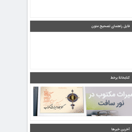
فایل راهنمای تصحیح متون
کتابخانۀ برخط
آخرین خبرها