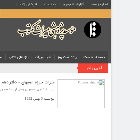
اخبار مؤسسه
گزارش تصویری
پادکست‌
■ پخش زنده
صفحه نخست
یادداشت روز
اخبار میراث
تازه‌های کتاب
نش
آخرین اخبار
میراث حوزه اصفهان – دفتر دهم
پیشنیۀ علمی اصفهان پیش از صفویه و پس 
پنج‌شنبه 3 بهمن 1392