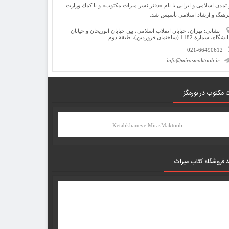
 تمدن اسلامی و ایرانی با نام «دفتر نشر میراث مكتوب» و با كمك وزارت
رهنگ و ارشاد اسلامی تأسیس شد.
نشانی: تهران، خیابان انقلاب اسلامی، بین خیابان ابوریحان و خیابان
شگاه، شمارۀ 1182 (ساختمان فروردین)، طبقۀ دوم
021-66490612
info@mirasmaktoob.ir
 مکتوب در نورمگز
Ketabkhaneye MirasMaktoob
د فروشگاه کتاب میراث