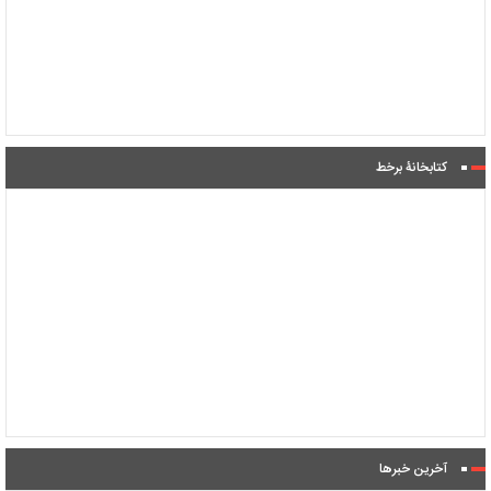
کتابخانۀ برخط
آخرین خبرها