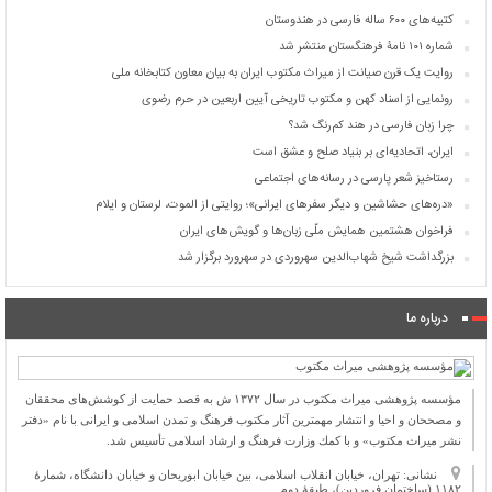
کتیبه‌های ۶۰۰ ساله فارسی در هندوستان
شماره ۱۰۱ نامۀ فرهنگستان منتشر شد
روایت یک قرن صیانت از میراث مکتوب ایران به بیان معاون کتابخانه ملی
رونمایی از اسناد کهن و مکتوب تاریخی آیین اربعین در حرم رضوی
چرا زبان فارسی در هند کم‌رنگ شد؟
ایران، اتحادیه‌ای بر بنیاد صلح و عشق است
رستاخیز شعر پارسی در رسانه‌های اجتماعی
«دره‌های حشاشین و دیگر سفرهای ایرانی»؛ روایتی از الموت، لرستان و ایلام
فراخوان هشتمین همایش ملّی زبان‌ها و گویش‌های ایران
بزرگداشت شیخ شهاب‌الدین سهروردی در سهرورد برگزار شد
درباره ما
مؤسسه پژوهشی میراث مكتوب در سال ۱۳۷۲ ش به قصد حمایت از كوشش‌های محققان
و مصححان و احیا و انتشار مهمترین آثار مكتوب فرهنگ و تمدن اسلامی و ایرانی با نام «دفتر
نشر میراث مكتوب» و با كمك وزارت فرهنگ و ارشاد اسلامی تأسیس شد.
نشانی: تهران، خیابان انقلاب اسلامی، بین خیابان ابوریحان و خیابان دانشگاه، شمارۀ
۱۱۸۲ (ساختمان فروردین)، طبقۀ دوم