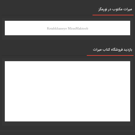
میرات مکتوب در نورمگز
Ketabkhaneye MirasMaktoob
بازدید فروشگاه کتاب میراث