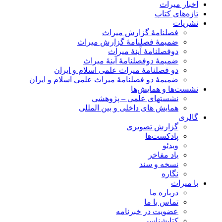
اخبار میراث
تازه‌های کتاب
نشریات
فصلنامۀ گزارش میراث
ضمیمۀ فصلنامۀ گزارش میراث
دوفصلنامۀ آینۀ میراث
ضمیمۀ دوفصلنامۀ آینۀ میراث
دو فصلنامۀ میراث علمی اسلام و ایران
ضمیمۀ دو فصلنامۀ میراث علمی اسلام و ایران
نشست‌ها و همایش‌ها
نشستهای علمی – پژوهشی
همایش های داخلی و بین المللی
گالری
گزارش تصویری
پادکست‌ها
ویدئو
یاد مفاخر
نسخه و سند
نگاره
با میراث
درباره ما
تماس با ما
عضویت در خبرنامه
کتابشناسی