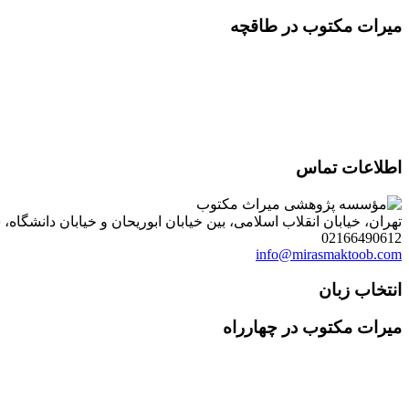
میرات مکتوب در طاقچه
اطلاعات تماس
تهران، خیابان انقلاب اسلامی، بین خیابان ابوریحان و خیابان دانشگاه، شمارۀ 1182 (ساختمان فروردین)، طبقۀ دوم، واحد 8 ، روابط عمومی مؤسسه پژوهی میراث مکتوب؛ صندوق
02166490612
info@mirasmaktoob.com
انتخاب زبان
میرات مکتوب در چهارراه