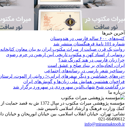
آخرین خبرها
کتیبه‌های ۶۰۰ ساله فارسی در هندوستان
شماره 101 نامۀ فرهنگستان منتشر شد
روایت یک قرن صیانت از میراث مکتوب ایران به بیان معاون کتابخانه
رونمایی از اسناد کهن و مکتوب تاریخی آیین اربعین در حرم رضوی
چرا زبان فارسی در هند کم‌رنگ شد؟
ایران، اتحادیه‌ای بر بنیاد صلح و عشق است
رستاخیز شعر پارسی در رسانه‌های اجتماعی
«دره‌های حشاشین و دیگر سفرهای ایرانی»؛ روایتی از الموت، لرستان 
فراخوان هشتمین همایش ملّی زبان‌ها و گویش‌های ایران
بزرگداشت شیخ شهاب‌الدین سهروردی در سهرورد برگزار شد
درباره ما
مؤسسه پژوهشی میراث مكتوب 
كمك وزارت فرهنگ و ارشاد اسلامی تأسیس شد.
نشانی: تهران، خیابان انقلاب اسلامی، بین خیابان ابوریحان و خیابان دانشگاه، شمارۀ 1182 (ساختمان
021-66490612
info@mirasmaktoob.ir