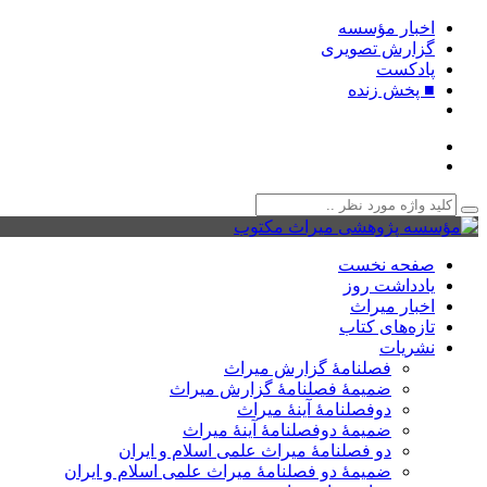
اخبار مؤسسه
گزارش تصویری
پادکست‌
■ پخش زنده
صفحه نخست
یادداشت روز
اخبار میراث
تازه‌های کتاب
نشریات
فصلنامۀ گزارش میراث
ضمیمۀ فصلنامۀ گزارش میراث
دوفصلنامۀ آینۀ میراث
ضمیمۀ دوفصلنامۀ آینۀ میراث
دو فصلنامۀ میراث علمی اسلام و ایران
ضمیمۀ دو فصلنامۀ میراث علمی اسلام و ایران