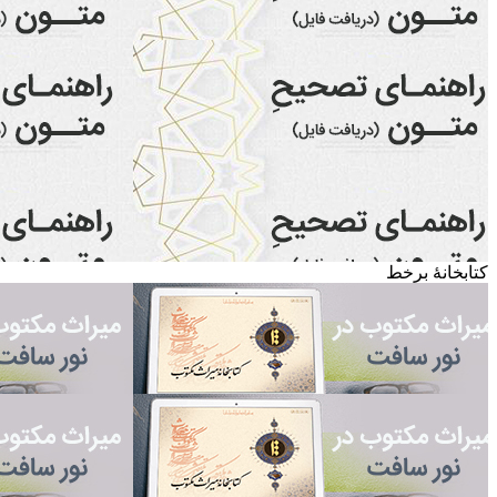
کتابخانۀ برخط