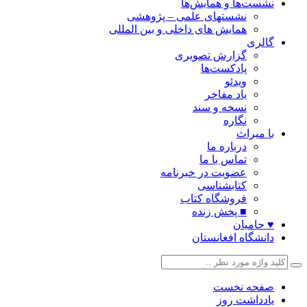
نشست‌ها و همایش‌ها
نشستهای علمی – پژوهشی
همایش های داخلی و بین المللی
گالری
گزارش تصویری
پادکست‌ها
ویدئو
یاد مفاخر
نسخه و سند
نگاره
با میراث
درباره ما
تماس با ما
عضویت در خبرنامه
کتابشناسی
فروشگاه کتاب
■ پخش زنده
♥ حامیان
دانشگاه افغانستان
صفحه نخست
یادداشت روز