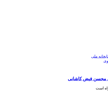
بخانه ملی
وی
 بن محسن فیض کاشانی
واه است