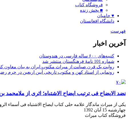
فروشگاه کتاب
■ پخش زنده
♥ حامیان
دانشگاه افغانستان
فهرست
آخرین اخبار
کتیبه‌های ۶۰۰ ساله فارسی در هندوستان
شماره 101 نامۀ فرهنگستان منتشر شد
روایت یک قرن صیانت از میراث مکتوب ایران به بیان معاون کتا
رونمایی از اسناد کهن و مکتوب تاریخی آیین اربعین در حرم رض
نضد الایضاح فی ترتیب ایضاح الاشتباه؛ اثری از ملامحمد
یکی از میراث ماندگار علامه حلی کتاب ایضاح الاشتباه فی أسماء الر
چهارشنبه 15 آبان 1392
فروشگاه کتاب میراث