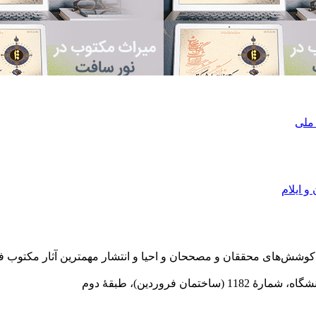
 ملی
و ایلام
در سال 1372 ش به قصد حمایت از كوشش‌های محققان و مصححان و احیا و انتشار مهمترین
 فروردین)، طبقۀ دوم