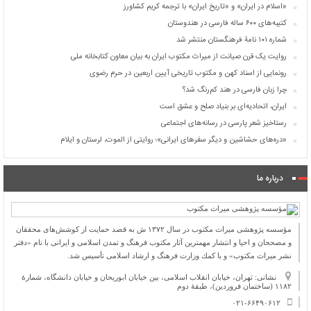
«اسلام در ایران» و «تاریخ ایران» با ترجمه کریم کشاورز
کتیبه‌های ۶۰۰ ساله فارسی در هندوستان
شماره ۱۰۱ نامۀ فرهنگستان منتشر شد
روایت یک قرن صیانت از میراث مکتوب ایران به بیان معاون کتابخانه ملی
رونمایی از اسناد کهن و مکتوب تاریخی آیین اربعین در حرم رضوی
چرا زبان فارسی در هند کم‌رنگ شد؟
ایران، اتحادیه‌ای بر بنیاد صلح و عشق است
رستاخیز شعر پارسی در رسانه‌های اجتماعی
«دره‌های حشاشین و دیگر سفرهای ایرانی»؛ روایتی از الموت، لرستان و ایلام
درباره ما
مؤسسه پژوهشی میراث مكتوب در سال ۱۳۷۲ ش به قصد حمایت از كوشش‌های محققان
و مصححان و احیا و انتشار مهمترین آثار مكتوب فرهنگ و تمدن اسلامی و ایرانی با نام «دفتر
نشر میراث مكتوب» و با كمك وزارت فرهنگ و ارشاد اسلامی تأسیس شد.
نشانی: تهران، خیابان انقلاب اسلامی، بین خیابان ابوریحان و خیابان دانشگاه، شمارۀ
۱۱۸۲ (ساختمان فروردین)، طبقۀ دوم
۰۲۱-۶۶۴۹۰۶۱۲