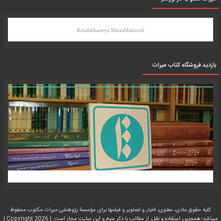
Ketabkhaneye MirasMaktoob
بازدید فروشگاه کتاب میراث
کلیه حقوق مادی، معنوی، اخبار و تصاویر و فیلمها برای مؤسسۀ پژوهشی میراث مکتوب محفوظ
میباشد؛ همچنین استفاده و نقل، از مطالب با ذکر منبع و این سایت مجاز است. | Copyright 2026 |