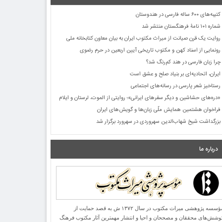
کتیبه‌های ۶۰۰ ساله فارسی در هندوستان
شماره ۱۰۱ نامۀ فرهنگستان منتشر شد
روایت یک قرن صیانت از میراث مکتوب ایران به بیان معاون کتابخانه ملی
رونمایی از اسناد کهن و مکتوب تاریخی آیین اربعین در حرم رضوی
چرا زبان فارسی در هند کم‌رنگ شد؟
ایران، اتحادیه‌ای بر بنیاد صلح و عشق است
رستاخیز شعر پارسی در رسانه‌های اجتماعی
«دره‌های حشاشین و دیگر سفرهای ایرانی»؛ روایتی از الموت، لرستان و ایلام
فراخوان هشتمین همایش ملّی زبان‌ها و گویش‌های ایران
بزرگداشت شیخ شهاب‌الدین سهروردی در سهرورد برگزار شد
درباره ما
مؤسسه پژوهشی میراث مكتوب در سال ۱۳۷۲ ش به قصد حمایت از
وشش‌های محققان و مصححان و احیا و انتشار مهمترین آثار مكتوب فرهنگ