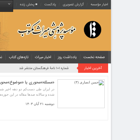
اخبار مؤسسه
گزارش تصویری
پادکست‌
■ پخش زنده
صفحه نخست
یادداشت روز
اخبار میراث
تازه‌های کتاب
نش
آخرین اخبار
شماره ۱۰۱ نامۀ فرهنگستان منتشر شد
«مسئله»محوری یا «موضوع»محو
در ایران طی دست‌كم دو دهه اخیر شما
شده و سالانه صدها مقاله در این حوزه‌ه
دوشنبه ۲۱ آبان ۱۴۰۳