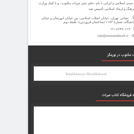
 تمدن اسلامی و ایرانی با نام «دفتر نشر میراث مكتوب» و با كمك وزارت
رهنگ و ارشاد اسلامی تأسیس شد.
نشانی: تهران، خیابان انقلاب اسلامی، بین خیابان ابوریحان و خیابان
شگاه، شمارۀ ۱۱۸۲ (ساختمان فروردین)، طبقۀ دوم
۰۲۱-۶۶۴۹۰۶۱۲
info@mirasmaktoob.ir
 مکتوب در نورمگز
Ketabkhaneye MirasMaktoob
د فروشگاه کتاب میراث