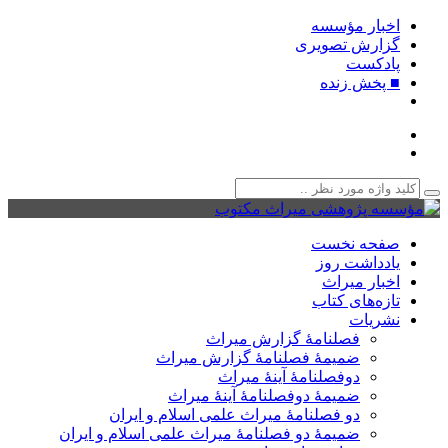
اخبار مؤسسه
گزارش تصویری
پادکست‌
■ پخش زنده
صفحه نخست
یادداشت روز
اخبار میراث
تازه‌های کتاب
نشریات
فصلنامۀ گزارش میراث
ضمیمۀ فصلنامۀ گزارش میراث
دوفصلنامۀ آینۀ میراث
ضمیمۀ دوفصلنامۀ آینۀ میراث
دو فصلنامۀ میراث علمی اسلام و ایران
ضمیمۀ دو فصلنامۀ میراث علمی اسلام و ایران