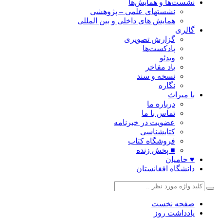
نشست‌ها و همایش‌ها
نشستهای علمی – پژوهشی
همایش های داخلی و بین المللی
گالری
گزارش تصویری
پادکست‌ها
ویدئو
یاد مفاخر
نسخه و سند
نگاره
با میراث
درباره ما
تماس با ما
عضویت در خبرنامه
کتابشناسی
فروشگاه کتاب
■ پخش زنده
♥ حامیان
دانشگاه افغانستان
صفحه نخست
یادداشت روز