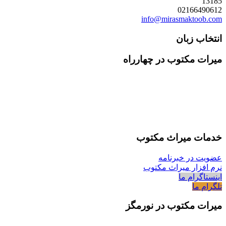
13185
02166490612
info@mirasmaktoob.com
انتخاب زبان
میرات مکتوب در چهارراه
خدمات میراث مکتوب
عضویت در خبرنامه
نرم افزار میراث مکتوب
اینستاگرام ما
تلگرام ما
میرات مکتوب در نورمگز