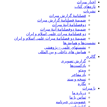
اخبار میراث
تازه‌های کتاب
نشریات
فصلنامۀ گزارش میراث
ضمیمۀ فصلنامۀ گزارش میراث
دوفصلنامۀ آینۀ میراث
ضمیمۀ دوفصلنامۀ آینۀ میراث
دو فصلنامۀ میراث علمی اسلام و ایران
ضمیمۀ دو فصلنامۀ میراث علمی اسلام و ایران
نشست‌ها و همایش‌ها
نشستهای علمی – پژوهشی
همایش های داخلی و بین المللی
گالری
گزارش تصویری
پادکست‌ها
ویدئو
یاد مفاخر
نسخه و سند
نگاره
با میراث
درباره ما
تماس با ما
عضویت در خبرنامه
کتابشناسی