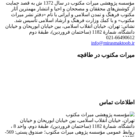
مؤسسه پژوهشی میراث مكتوب در سال 1372 ش به قصد حمایت
از كوشش‌های محققان و مصححان و احیا و انتشار مهمترین آثار
مكتوب فرهنگ و تمدن اسلامی و ایرانی با نام «دفتر نشر میراث
مكتوب» و با كمك وزارت فرهنگ و ارشاد اسلامی تأسیس شد.
نشانی: تهران، خیابان انقلاب اسلامی، بین خیابان ابوریحان و خیابان
دانشگاه، شمارۀ 1182 (ساختمان فروردین)، طبقۀ دوم
021-66490612
info@mirasmaktoob.ir
میرات مکتوب در طاقچه
اطلاعات تماس
تهران، خیابان انقلاب اسلامی، بین خیابان ابوریحان و خیابان
دانشگاه، شمارۀ 1182 (ساختمان فروردین)، طبقۀ دوم، واحد 8 ،
روابط عمومی مؤسسه پژوهی میراث مکتوب؛ صندوق پستی: 569-