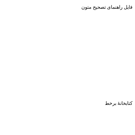
فایل راهنمای تصحیح متون
کتابخانۀ برخط