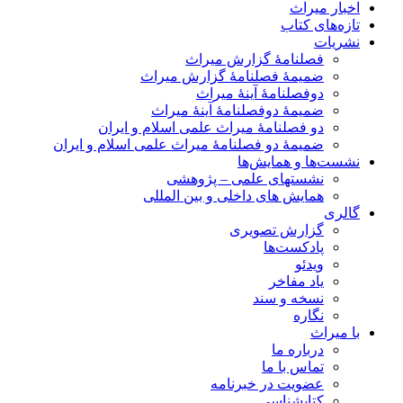
اخبار میراث
تازه‌های کتاب
نشریات
فصلنامۀ گزارش میراث
ضمیمۀ فصلنامۀ گزارش میراث
دوفصلنامۀ آینۀ میراث
ضمیمۀ دوفصلنامۀ آینۀ میراث
دو فصلنامۀ میراث علمی اسلام و ایران
ضمیمۀ دو فصلنامۀ میراث علمی اسلام و ایران
نشست‌ها و همایش‌ها
نشستهای علمی – پژوهشی
همایش های داخلی و بین المللی
گالری
گزارش تصویری
پادکست‌ها
ویدئو
یاد مفاخر
نسخه و سند
نگاره
با میراث
درباره ما
تماس با ما
عضویت در خبرنامه
کتابشناسی