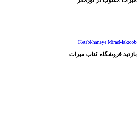
میرات مکتوب در نورمگز
Ketabkhaneye MirasMaktoob
بازدید فروشگاه کتاب میراث