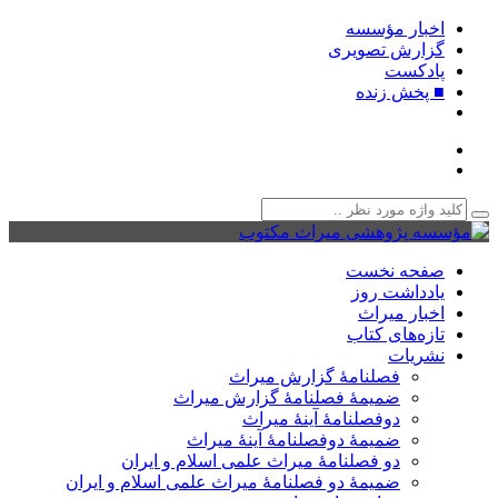
اخبار مؤسسه
گزارش تصویری
پادکست‌
■ پخش زنده
صفحه نخست
یادداشت روز
اخبار میراث
تازه‌های کتاب
نشریات
فصلنامۀ گزارش میراث
ضمیمۀ فصلنامۀ گزارش میراث
دوفصلنامۀ آینۀ میراث
ضمیمۀ دوفصلنامۀ آینۀ میراث
دو فصلنامۀ میراث علمی اسلام و ایران
ضمیمۀ دو فصلنامۀ میراث علمی اسلام و ایران