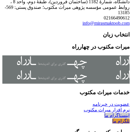
دانشگاه، شمارۀ 1182 (ساختمان فروردین)، طبقۀ دوم، واحد 8 ،
روابط عمومی مؤسسه پژوهی میراث مکتوب؛ صندوق پستی: 569-
13185
02166490612
info@mirasmaktoob.com
انتخاب زبان
میرات مکتوب در چهارراه
خدمات میراث مکتوب
عضویت در خبرنامه
نرم افزار میراث مکتوب
اینستاگرام ما
تلگرام ما