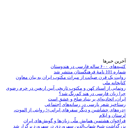
آخرین خبرها
کتیبه‌های ۶۰۰ ساله فارسی در هندوستان
شماره 101 نامۀ فرهنگستان منتشر شد
روایت یک قرن صیانت از میراث مکتوب ایران به بیان معاون
کتابخانه ملی
رونمایی از اسناد کهن و مکتوب تاریخی آیین اربعین در حرم رضوی
چرا زبان فارسی در هند کم‌رنگ شد؟
ایران، اتحادیه‌ای بر بنیاد صلح و عشق است
رستاخیز شعر پارسی در رسانه‌های اجتماعی
«دره‌های حشاشین و دیگر سفرهای ایرانی»؛ روایتی از الموت،
لرستان و ایلام
فراخوان هشتمین همایش ملّی زبان‌ها و گویش‌های ایران
بزرگداشت شیخ شهاب‌الدین سهروردی در سهرورد برگزار شد