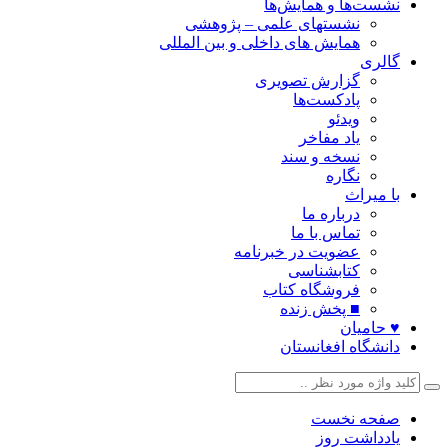
نشست‌ها و همایش‌ها
نشستهای علمی – پژوهشی
همایش های داخلی و بین المللی
گالری
گزارش تصویری
پادکست‌ها
ویدئو
یاد مفاخر
نسخه و سند
نگاره
با میراث
درباره ما
تماس با ما
عضویت در خبرنامه
کتابشناسی
فروشگاه کتاب
■ پخش زنده
♥ حامیان
دانشگاه افغانستان
صفحه نخست
یادداشت روز