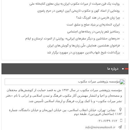
روایت یک قرن صیانت از میراث مکتوب ایران به بیان معاون کتابخانه ملی
رونمایی از اسناد کهن و مکتوب تاریخی آیین اربعین در حرم رضوی
چرا زبان فارسی در هند کم‌رنگ شد؟
ایران، اتحادیه‌ای بر بنیاد صلح و عشق است
رستاخیز شعر پارسی در رسانه‌های اجتماعی
«دره‌های حشاشین و دیگر سفرهای ایرانی»؛ روایتی از الموت، لرستان و ایلام
فراخوان هشتمین همایش ملّی زبان‌ها و گویش‌های ایران
بزرگداشت شیخ شهاب‌الدین سهروردی در سهرورد برگزار شد
درباره ما
مؤسسه پژوهشی میراث مكتوب در سال ۱۳۷۲ ش به قصد حمایت از كوشش‌های محققان
و مصححان و احیا و انتشار مهمترین آثار مكتوب فرهنگ و تمدن اسلامی و ایرانی با نام «دفتر
نشر میراث مكتوب» و با كمك وزارت فرهنگ و ارشاد اسلامی تأسیس شد.
نشانی: تهران، خیابان انقلاب اسلامی، بین خیابان ابوریحان و خیابان دانشگاه، شمارۀ
۱۱۸۲ (ساختمان فروردین)، طبقۀ دوم
۰۲۱-۶۶۴۹۰۶۱۲
info@mirasmaktoob.ir