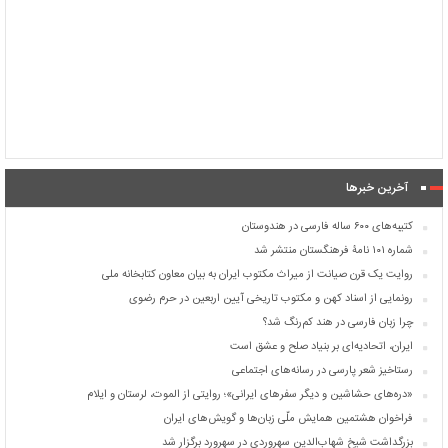
آخرین خبرها
کتیبه‌های ۶۰۰ ساله فارسی در هندوستان
شماره ۱۰۱ نامۀ فرهنگستان منتشر شد
روایت یک قرن صیانت از میراث مکتوب ایران به بیان معاون کتابخانه ملی
رونمایی از اسناد کهن و مکتوب تاریخی آیین اربعین در حرم رضوی
چرا زبان فارسی در هند کم‌رنگ شد؟
ایران، اتحادیه‌ای بر بنیاد صلح و عشق است
رستاخیز شعر پارسی در رسانه‌های اجتماعی
«دره‌های حشاشین و دیگر سفرهای ایرانی»؛ روایتی از الموت، لرستان و ایلام
فراخوان هشتمین همایش ملّی زبان‌ها و گویش‌های ایران
بزرگداشت شیخ شهاب‌الدین سهروردی در سهرورد برگزار شد