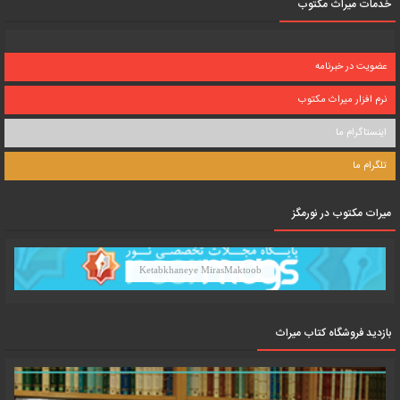
خدمات میراث مکتوب
عضویت در خبرنامه
نرم افزار میراث مکتوب
اینستاگرام ما
تلگرام ما
میرات مکتوب در نورمگز
Ketabkhaneye MirasMaktoob
بازدید فروشگاه کتاب میراث