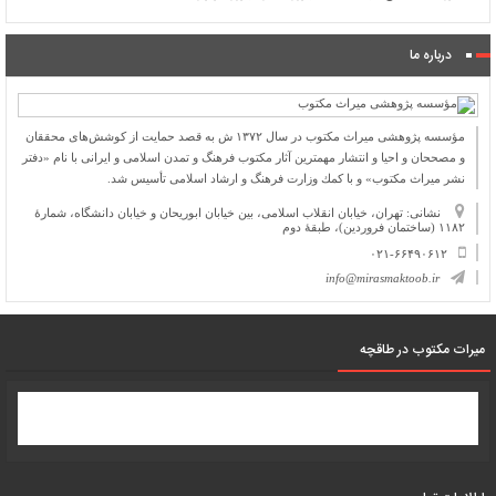
درباره ما
مؤسسه پژوهشی میراث مكتوب در سال ۱۳۷۲ ش به قصد حمایت از كوشش‌های محققان
و مصححان و احیا و انتشار مهمترین آثار مكتوب فرهنگ و تمدن اسلامی و ایرانی با نام «دفتر
نشر میراث مكتوب» و با كمك وزارت فرهنگ و ارشاد اسلامی تأسیس شد.
نشانی: تهران، خیابان انقلاب اسلامی، بین خیابان ابوریحان و خیابان دانشگاه، شمارۀ
۱۱۸۲ (ساختمان فروردین)، طبقۀ دوم
۰۲۱-۶۶۴۹۰۶۱۲
info@mirasmaktoob.ir
میرات مکتوب در طاقچه