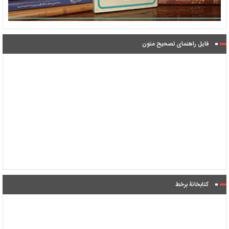
فایل راهنمای تصحیح متون
کتابخانۀ برخط