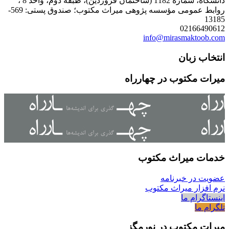
دانشگاه، شمارۀ 1182 (ساختمان فروردین)، طبقۀ دوم، واحد 8 ،
روابط عمومی مؤسسه پژوهی میراث مکتوب؛ صندوق پستی: 569-
13185
02166490612
info@mirasmaktoob.com
انتخاب زبان
میرات مکتوب در چهارراه
خدمات میراث مکتوب
عضویت در خبرنامه
نرم افزار میراث مکتوب
اینستاگرام ما
تلگرام ما
میرات مکتوب در نورمگز