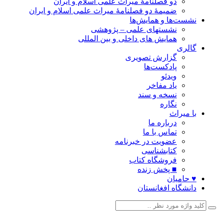
دو فصلنامۀ میراث علمی اسلام و ایران
ضمیمۀ دو فصلنامۀ میراث علمی اسلام و ایران
نشست‌ها و همایش‌ها
نشستهای علمی – پژوهشی
همایش های داخلی و بین المللی
گالری
گزارش تصویری
پادکست‌ها
ویدئو
یاد مفاخر
نسخه و سند
نگاره
با میراث
درباره ما
تماس با ما
عضویت در خبرنامه
کتابشناسی
فروشگاه کتاب
■ پخش زنده
♥ حامیان
دانشگاه افغانستان