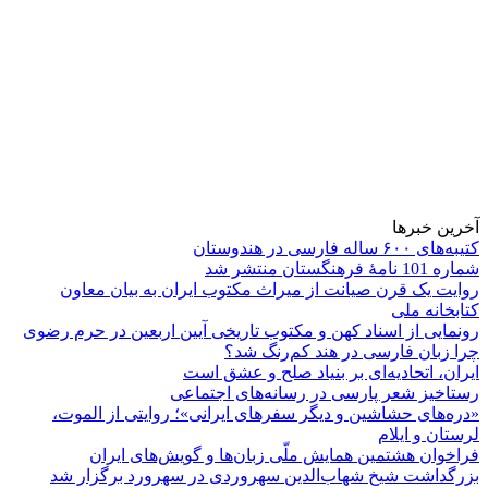
آخرین خبرها
کتیبه‌های ۶۰۰ ساله فارسی در هندوستان
شماره 101 نامۀ فرهنگستان منتشر شد
روایت یک قرن صیانت از میراث مکتوب ایران به بیان معاون
کتابخانه ملی
رونمایی از اسناد کهن و مکتوب تاریخی آیین اربعین در حرم رضوی
چرا زبان فارسی در هند کم‌رنگ شد؟
ایران، اتحادیه‌ای بر بنیاد صلح و عشق است
رستاخیز شعر پارسی در رسانه‌های اجتماعی
«دره‌های حشاشین و دیگر سفرهای ایرانی»؛ روایتی از الموت،
لرستان و ایلام
فراخوان هشتمین همایش ملّی زبان‌ها و گویش‌های ایران
بزرگداشت شیخ شهاب‌الدین سهروردی در سهرورد برگزار شد