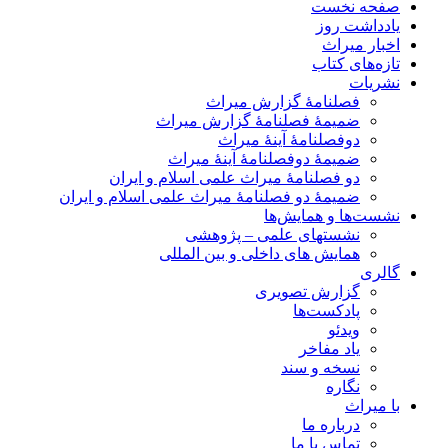
صفحه نخست
یادداشت روز
اخبار میراث
تازه‌های کتاب
نشریات
فصلنامۀ گزارش میراث
ضمیمۀ فصلنامۀ گزارش میراث
دوفصلنامۀ آینۀ میراث
ضمیمۀ دوفصلنامۀ آینۀ میراث
دو فصلنامۀ میراث علمی اسلام و ایران
ضمیمۀ دو فصلنامۀ میراث علمی اسلام و ایران
نشست‌ها و همایش‌ها
نشستهای علمی – پژوهشی
همایش های داخلی و بین المللی
گالری
گزارش تصویری
پادکست‌ها
ویدئو
یاد مفاخر
نسخه و سند
نگاره
با میراث
درباره ما
تماس با ما