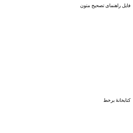
فایل راهنمای تصحیح متون
کتابخانۀ برخط