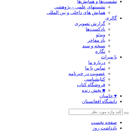
نشست‌ها و همایش‌ها
نشستهای علمی – پژوهشی
همایش های داخلی و بین المللی
گالری
گزارش تصویری
پادکست‌ها
ویدئو
یاد مفاخر
نسخه و سند
نگاره
با میراث
درباره ما
تماس با ما
عضویت در خبرنامه
کتابشناسی
فروشگاه کتاب
■ پخش زنده
♥ حامیان
دانشگاه افغانستان
صفحه نخست
یادداشت روز