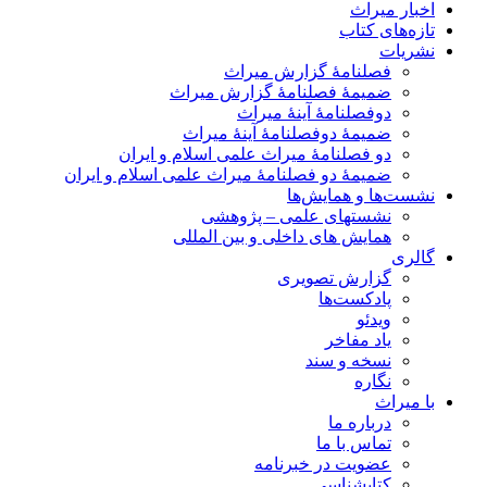
اخبار میراث
تازه‌های کتاب
نشریات
فصلنامۀ گزارش میراث
ضمیمۀ فصلنامۀ گزارش میراث
دوفصلنامۀ آینۀ میراث
ضمیمۀ دوفصلنامۀ آینۀ میراث
دو فصلنامۀ میراث علمی اسلام و ایران
ضمیمۀ دو فصلنامۀ میراث علمی اسلام و ایران
نشست‌ها و همایش‌ها
نشستهای علمی – پژوهشی
همایش های داخلی و بین المللی
گالری
گزارش تصویری
پادکست‌ها
ویدئو
یاد مفاخر
نسخه و سند
نگاره
با میراث
درباره ما
تماس با ما
عضویت در خبرنامه
کتابشناسی