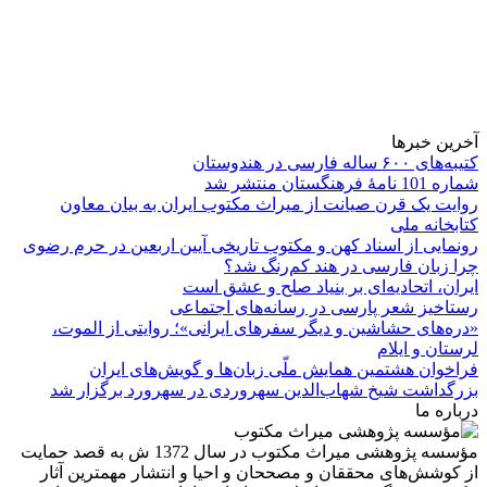
آخرین خبرها
کتیبه‌های ۶۰۰ ساله فارسی در هندوستان
شماره 101 نامۀ فرهنگستان منتشر شد
روایت یک قرن صیانت از میراث مکتوب ایران به بیان معاون
کتابخانه ملی
رونمایی از اسناد کهن و مکتوب تاریخی آیین اربعین در حرم رضوی
چرا زبان فارسی در هند کم‌رنگ شد؟
ایران، اتحادیه‌ای بر بنیاد صلح و عشق است
رستاخیز شعر پارسی در رسانه‌های اجتماعی
«دره‌های حشاشین و دیگر سفرهای ایرانی»؛ روایتی از الموت،
لرستان و ایلام
فراخوان هشتمین همایش ملّی زبان‌ها و گویش‌های ایران
بزرگداشت شیخ شهاب‌الدین سهروردی در سهرورد برگزار شد
درباره ما
مؤسسه پژوهشی میراث مكتوب در سال 1372 ش به قصد حمایت
از كوشش‌های محققان و مصححان و احیا و انتشار مهمترین آثار