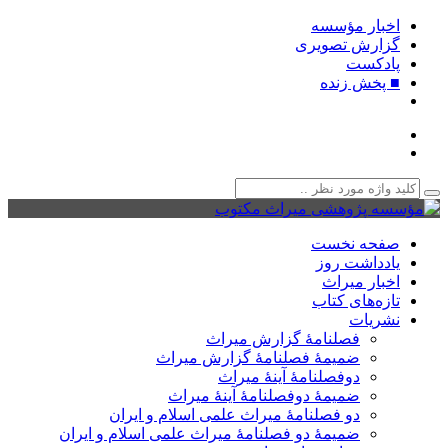
اخبار مؤسسه
گزارش تصویری
پادکست‌
■ پخش زنده
صفحه نخست
یادداشت روز
اخبار میراث
تازه‌های کتاب
نشریات
فصلنامۀ گزارش میراث
ضمیمۀ فصلنامۀ گزارش میراث
دوفصلنامۀ آینۀ میراث
ضمیمۀ دوفصلنامۀ آینۀ میراث
دو فصلنامۀ میراث علمی اسلام و ایران
ضمیمۀ دو فصلنامۀ میراث علمی اسلام و ایران