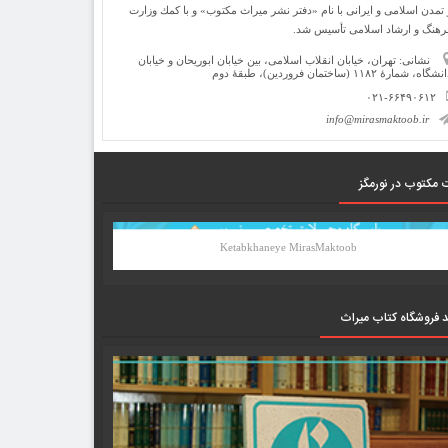
 تمدن اسلامی و ایرانی با نام «دفتر نشر میراث مكتوب» و با كمك وزارت
رهنگ و ارشاد اسلامی تأسیس شد.
نشانی: تهران، خیابان انقلاب اسلامی، بین خیابان ابوریحان و خیابان
شگاه، شمارۀ ۱۱۸۲ (ساختمان فروردین)، طبقۀ دوم
۰۲۱-۶۶۴۹۰۶۱۲
info@mirasmaktoob.ir
 مکتوب در نورمگز
Ketabkhaneye MirasMaktoob
د فروشگاه کتاب میراث