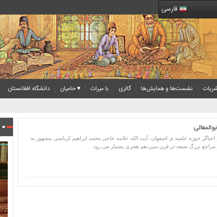
فارسی
ریات
نشست‌ها و همایش‌ها
گالری
با میراث
♥ حامیان
دانشگاه افغانستان
والمعالی
و احیاگر حوزه علمیه ی اصفهان، آیت الله علامه حاجی محمد ابراهیم کرباسی مشهور به
و مراجع بزرگ شیعه در قرن سیزدهم هجری بشمار می رود.