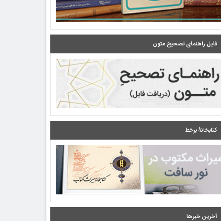
فایل راهنمای تصحیح متون
کتابخانۀ برخط
آخرین خبرها