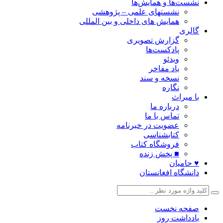
نشست‌ها و همایش‌ها
نشستهای علمی – پژوهشی
همایش های داخلی و بین المللی
گالری
گزارش تصویری
پادکست‌ها
ویدئو
یاد مفاخر
نسخه و سند
نگاره
با میراث
درباره ما
تماس با ما
عضویت در خبرنامه
کتابشناسی
فروشگاه کتاب
■ پخش زنده
♥ حامیان
دانشگاه افغانستان
صفحه نخست
یادداشت روز