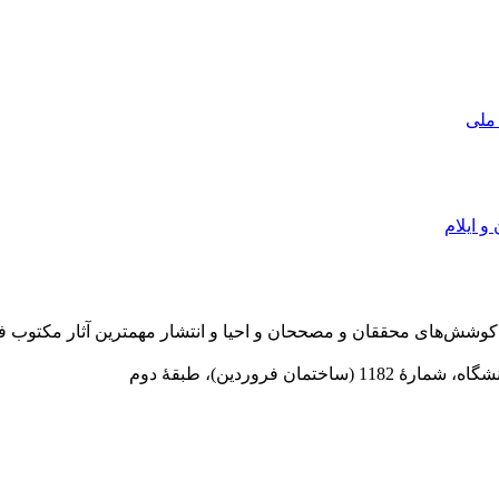
 ملی
و ایلام
در سال 1372 ش به قصد حمایت از كوشش‌های محققان و مصححان و احیا و انتشار مهمترین
 فروردین)، طبقۀ دوم