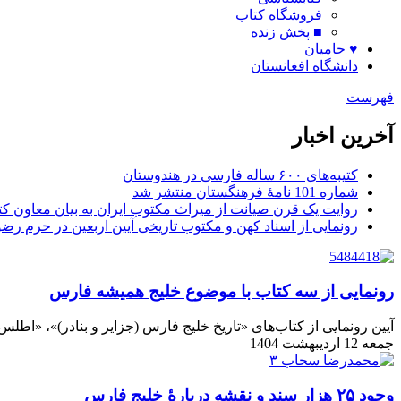
فروشگاه کتاب
■ پخش زنده
♥ حامیان
دانشگاه افغانستان
فهرست
آخرین اخبار
کتیبه‌های ۶۰۰ ساله فارسی در هندوستان
شماره 101 نامۀ فرهنگستان منتشر شد
روایت یک قرن صیانت از میراث مکتوب ایران به بیان معاون کتا
رونمایی از اسناد کهن و مکتوب تاریخی آیین اربعین در حرم رض
رونمایی از سه کتاب با موضوع خلیج همیشه فارس
آیین رونمایی از کتاب‌های «تاریخ خلیج فارس (جزایر و بنادر)»، «اط
جمعه 12 اردیبهشت 1404
وجود ۲۵ هزار سند و نقشه دربارۀ خلیج فارس