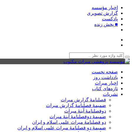
اخبار مؤسسه
گزارش تصویری
پادکست‌
■ پخش زنده
صفحه نخست
یادداشت روز
اخبار میراث
تازه‌های کتاب
نشریات
فصلنامۀ گزارش میراث
ضمیمۀ فصلنامۀ گزارش میراث
دوفصلنامۀ آینۀ میراث
ضمیمۀ دوفصلنامۀ آینۀ میراث
دو فصلنامۀ میراث علمی اسلام و ایران
ضمیمۀ دو فصلنامۀ میراث علمی اسلام و ایران