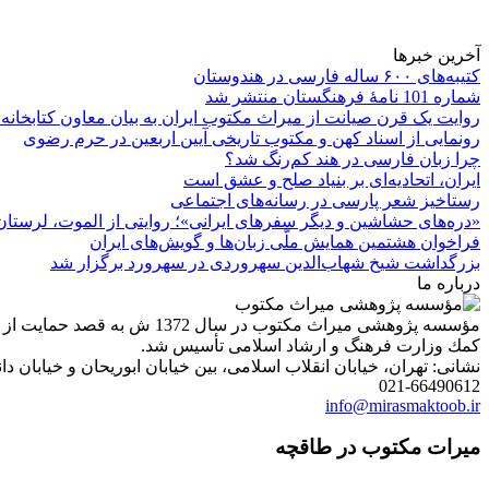
آخرین خبرها
کتیبه‌های ۶۰۰ ساله فارسی در هندوستان
شماره 101 نامۀ فرهنگستان منتشر شد
روایت یک قرن صیانت از میراث مکتوب ایران به بیان معاون کتابخانه
رونمایی از اسناد کهن و مکتوب تاریخی آیین اربعین در حرم رضوی
چرا زبان فارسی در هند کم‌رنگ شد؟
ایران، اتحادیه‌ای بر بنیاد صلح و عشق است
رستاخیز شعر پارسی در رسانه‌های اجتماعی
«دره‌های حشاشین و دیگر سفرهای ایرانی»؛ روایتی از الموت، لرستان 
فراخوان هشتمین همایش ملّی زبان‌ها و گویش‌های ایران
بزرگداشت شیخ شهاب‌الدین سهروردی در سهرورد برگزار شد
درباره ما
مؤسسه پژوهشی میراث مكتوب 
كمك وزارت فرهنگ و ارشاد اسلامی تأسیس شد.
نشانی: تهران، خیابان انقلاب اسلامی، بین خیابان ابوریحان و خیابان دانشگاه، شمارۀ 1182 (ساختمان
021-66490612
info@mirasmaktoob.ir
میرات مکتوب در طاقچه