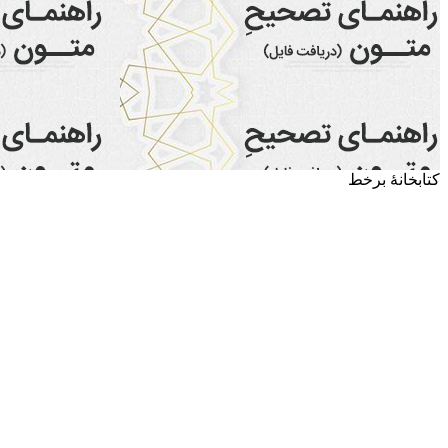
کتابخانۀ برخط