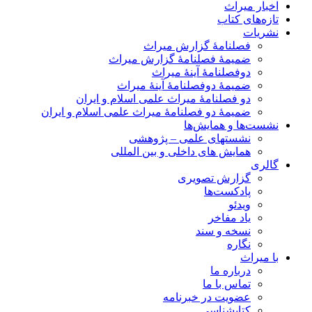
اخبار میراث
تازه‌های کتاب
نشریات
فصلنامۀ گزارش میراث
ضمیمۀ فصلنامۀ گزارش میراث
دوفصلنامۀ آینۀ میراث
ضمیمۀ دوفصلنامۀ آینۀ میراث
دو فصلنامۀ میراث علمی اسلام و ایران
ضمیمۀ دو فصلنامۀ میراث علمی اسلام و ایران
نشست‌ها و همایش‌ها
نشستهای علمی – پژوهشی
همایش های داخلی و بین المللی
گالری
گزارش تصویری
پادکست‌ها
ویدئو
یاد مفاخر
نسخه و سند
نگاره
با میراث
درباره ما
تماس با ما
عضویت در خبرنامه
کتابشناسی