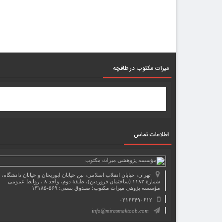
میرات مکتوب در طاقچه
اطلاعات تماس
تهران، خیابان انقلاب اسلامی، بین خیابان ابوریحان و خیابان دانشگاه،
شمارۀ ۱۱۸۲ (ساختمان فروردین)، طبقۀ دوم، واحد ۸ ، روابط عمومی
مؤسسه پژوهی میراث مکتوب؛ صندوق پستی: ۵۶۹-۱۳۱۸۵
۰۲۱۶۶۴۹۰۶۱۲
info@mirasmaktoob.com