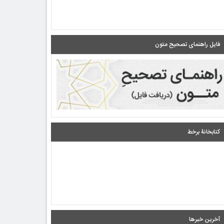
فایل راهنمای تصحیح متون
کتابخانۀ برخط
آخرین خبرها