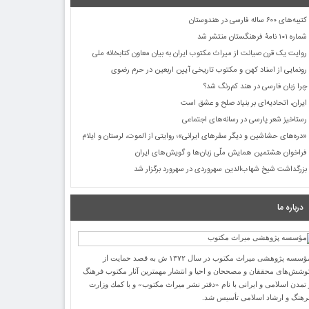
کتیبه‌های ۶۰۰ ساله فارسی در هندوستان
شماره ۱۰۱ نامۀ فرهنگستان منتشر شد
روایت یک قرن صیانت از میراث مکتوب ایران به بیان معاون کتابخانه ملی
رونمایی از اسناد کهن و مکتوب تاریخی آیین اربعین در حرم رضوی
چرا زبان فارسی در هند کم‌رنگ شد؟
ایران، اتحادیه‌ای بر بنیاد صلح و عشق است
رستاخیز شعر پارسی در رسانه‌های اجتماعی
«دره‌های حشاشین و دیگر سفرهای ایرانی»؛ روایتی از الموت، لرستان و ایلام
فراخوان هشتمین همایش ملّی زبان‌ها و گویش‌های ایران
بزرگداشت شیخ شهاب‌الدین سهروردی در سهرورد برگزار شد
درباره ما
مؤسسه پژوهشی میراث مكتوب در سال ۱۳۷۲ ش به قصد حمایت از
وشش‌های محققان و مصححان و احیا و انتشار مهمترین آثار مكتوب فرهنگ
 تمدن اسلامی و ایرانی با نام «دفتر نشر میراث مكتوب» و با كمك وزارت
رهنگ و ارشاد اسلامی تأسیس شد.