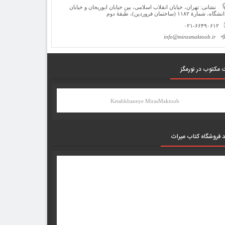
نشانی: تهران، خیابان انقلاب اسلامی، بین خیابان ابوریحان و خیابان
شگاه، شمارۀ ۱۱۸۲ (ساختمان فروردین)، طبقۀ دوم
۰۲۱-۶۶۴۹۰۶۱۲
info@mirasmaktoob.ir
 مکتوب در نورمگز
Ketabkhaneye MirasMaktoob
د فروشگاه کتاب میراث