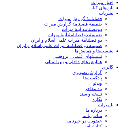
اخبار میراث
تازه‌های کتاب
نشریات
فصلنامۀ گزارش میراث
ضمیمۀ فصلنامۀ گزارش میراث
دوفصلنامۀ آینۀ میراث
ضمیمۀ دوفصلنامۀ آینۀ میراث
دو فصلنامۀ میراث علمی اسلام و ایران
ضمیمۀ دو فصلنامۀ میراث علمی اسلام و ایران
نشست‌ها و همایش‌ها
نشستهای علمی – پژوهشی
همایش های داخلی و بین المللی
گالری
گزارش تصویری
پادکست‌ها
ویدئو
یاد مفاخر
نسخه و سند
نگاره
با میراث
درباره ما
تماس با ما
عضویت در خبرنامه
کتابشناسی