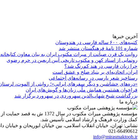
آخرین خبرها
کتیبه‌های ۶۰۰ ساله فارسی در هندوستان
شماره 101 نامۀ فرهنگستان منتشر شد
روایت یک قرن صیانت از میراث مکتوب ایران به بیان معاون کتابخانه
رونمایی از اسناد کهن و مکتوب تاریخی آیین اربعین در حرم رضوی
چرا زبان فارسی در هند کم‌رنگ شد؟
ایران، اتحادیه‌ای بر بنیاد صلح و عشق است
رستاخیز شعر پارسی در رسانه‌های اجتماعی
«دره‌های حشاشین و دیگر سفرهای ایرانی»؛ روایتی از الموت، لرستان 
فراخوان هشتمین همایش ملّی زبان‌ها و گویش‌های ایران
بزرگداشت شیخ شهاب‌الدین سهروردی در سهرورد برگزار شد
درباره ما
مؤسسه پژوهشی میراث مكتوب 
كمك وزارت فرهنگ و ارشاد اسلامی تأسیس شد.
نشانی: تهران، خیابان انقلاب اسلامی، بین خیابان ابوریحان و خیابان دانشگاه، شمارۀ 1182 (ساختمان
021-66490612
info@mirasmaktoob.ir