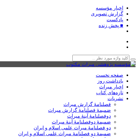
اخبار مؤسسه
گزارش تصویری
پادکست‌
■ پخش زنده
صفحه نخست
یادداشت روز
اخبار میراث
تازه‌های کتاب
نشریات
فصلنامۀ گزارش میراث
ضمیمۀ فصلنامۀ گزارش میراث
دوفصلنامۀ آینۀ میراث
ضمیمۀ دوفصلنامۀ آینۀ میراث
دو فصلنامۀ میراث علمی اسلام و ایران
ضمیمۀ دو فصلنامۀ میراث علمی اسلام و ایران