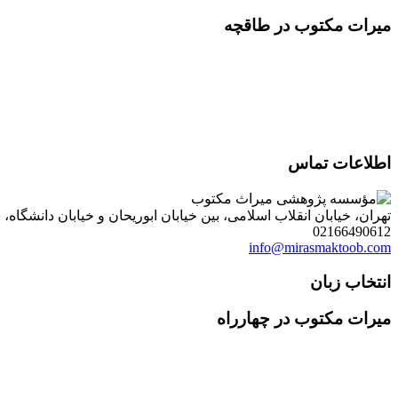
میرات مکتوب در طاقچه
اطلاعات تماس
تهران، خیابان انقلاب اسلامی، بین خیابان ابوریحان و خیابان دانشگاه، شمارۀ 1182 (ساختمان فروردین)، طبقۀ دوم، واحد 8 ، روابط عمومی مؤسسه پژوهی میراث مکتوب؛ صندوق
02166490612
info@mirasmaktoob.com
انتخاب زبان
میرات مکتوب در چهارراه