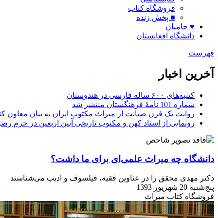
فروشگاه کتاب
■ پخش زنده
♥ حامیان
دانشگاه افغانستان
فهرست
آخرین اخبار
کتیبه‌های ۶۰۰ ساله فارسی در هندوستان
شماره 101 نامۀ فرهنگستان منتشر شد
روایت یک قرن صیانت از میراث مکتوب ایران به بیان معاون کتا
رونمایی از اسناد کهن و مکتوب تاریخی آیین اربعین در حرم رض
دانشگاه چه میراث علمی‌ای برای ما داشت؟
دکتر مهدی محقق را در عناوین فقیه، فیلسوف و ادیب می‌شناسند
پنج‌شنبه 20 شهریور 1393
فروشگاه کتاب میراث