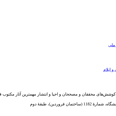
 ملی
و ایلام
در سال 1372 ش به قصد حمایت از كوشش‌های محققان و مصححان و احیا و انتشار مهمترین
 فروردین)، طبقۀ دوم