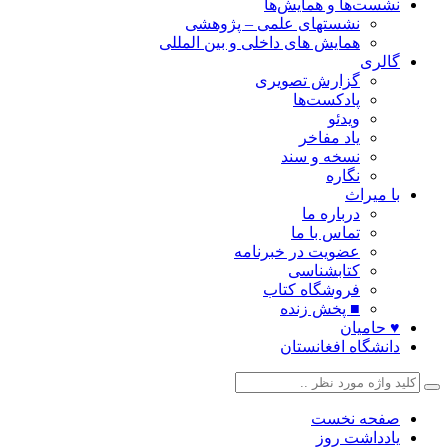
نشست‌ها و همایش‌ها
نشستهای علمی – پژوهشی
همایش های داخلی و بین المللی
گالری
گزارش تصویری
پادکست‌ها
ویدئو
یاد مفاخر
نسخه و سند
نگاره
با میراث
درباره ما
تماس با ما
عضویت در خبرنامه
کتابشناسی
فروشگاه کتاب
■ پخش زنده
♥ حامیان
دانشگاه افغانستان
صفحه نخست
یادداشت روز