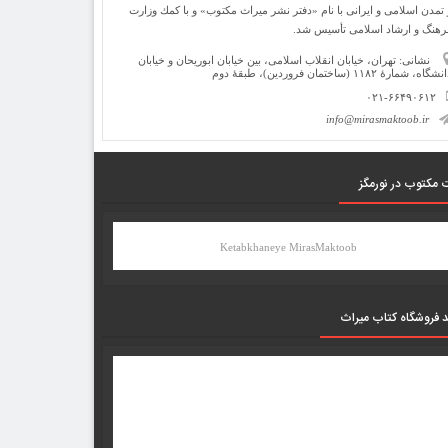
 تمدن اسلامی و ایرانی با نام «دفتر نشر میراث مكتوب» و با كمك وزارت
رهنگ و ارشاد اسلامی تأسیس شد.
نشانی: تهران، خیابان انقلاب اسلامی، بین خیابان ابوریحان و خیابان
شگاه، شمارۀ ۱۱۸۲ (ساختمان فروردین)، طبقۀ دوم
۰۲۱-۶۶۴۹۰۶۱۲
info@mirasmaktoob.ir
 مکتوب در نورمگز
Ketabkhaneye MirasMaktoob
د فروشگاه کتاب میراث