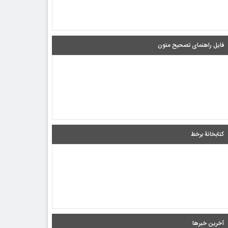
فایل راهنمای تصحیح متون
کتابخانۀ برخط
آخرین خبرها