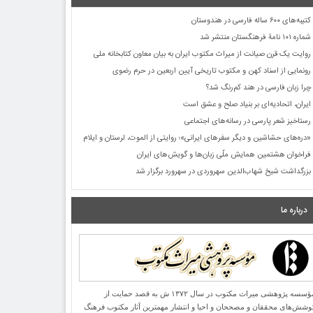
کتیبه‌های ۶۰۰ ساله فارسی در هندوستان
شماره ۱۰۱ نامۀ فرهنگستان منتشر شد
روایت یک قرن صیانت از میراث مکتوب ایران به بیان معاون کتابخانه ملی
رونمایی از اسناد کهن و مکتوب تاریخی آیین اربعین در حرم رضوی
چرا زبان فارسی در هند کم‌رنگ شد؟
ایران، اتحادیه‌ای بر بنیاد صلح و عشق است
رستاخیز شعر پارسی در رسانه‌های اجتماعی
«دره‌های حشاشین و دیگر سفرهای ایرانی»؛ روایتی از الموت، لرستان و ایلام
فراخوان هشتمین همایش ملّی زبان‌ها و گویش‌های ایران
بزرگداشت شیخ شهاب‌الدین سهروردی در سهرورد برگزار شد
درباره ما
مؤسسه پژوهشی میراث مكتوب در سال ۱۳۷۲ ش به قصد حمایت از
وشش‌های محققان و مصححان و احیا و انتشار مهمترین آثار مكتوب فرهنگ