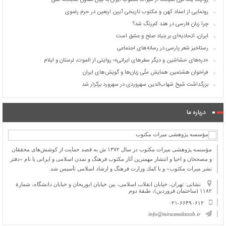
روایت یک قرن صیانت از میراث مکتوب ایران به بیان معاون کتابخانه ملی
رونمایی از اسناد کهن و مکتوب تاریخی آیین اربعین در حرم رضوی
چرا زبان فارسی در هند کم‌رنگ شد؟
ایران، اتحادیه‌ای بر بنیاد صلح و عشق است
رستاخیز شعر پارسی در رسانه‌های اجتماعی
«دره‌های حشاشین و دیگر سفرهای ایرانی»؛ روایتی از الموت، لرستان و ایلام
فراخوان هشتمین همایش ملّی زبان‌ها و گویش‌های ایران
بزرگداشت شیخ شهاب‌الدین سهروردی در سهرورد برگزار شد
درباره ما
مؤسسه پژوهشی میراث مكتوب در سال ۱۳۷۲ ش به قصد حمایت از كوشش‌های محققان
و مصححان و احیا و انتشار مهمترین آثار مكتوب فرهنگ و تمدن اسلامی و ایرانی با نام «دفتر
نشر میراث مكتوب» و با كمك وزارت فرهنگ و ارشاد اسلامی تأسیس شد.
نشانی: تهران، خیابان انقلاب اسلامی، بین خیابان ابوریحان و خیابان دانشگاه، شمارۀ
۱۱۸۲ (ساختمان فروردین)، طبقۀ دوم
۰۲۱-۶۶۴۹۰۶۱۲
info@mirasmaktoob.ir