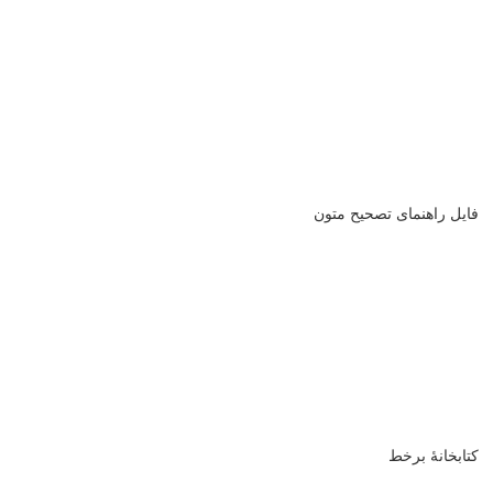
فایل راهنمای تصحیح متون
کتابخانۀ برخط