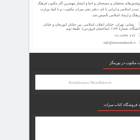
وشش‌های محققان و مصححان و احیا و انتشار مهمترین آثار مكتوب فرهنگ
 تمدن اسلامی و ایرانی با نام «دفتر نشر میراث مكتوب» و با كمك وزارت
رهنگ و ارشاد اسلامی تأسیس شد.
نشانی: تهران، خیابان انقلاب اسلامی، بین خیابان ابوریحان و خیابان
شگاه، شمارۀ ۱۱۸۲ (ساختمان فروردین)، طبقۀ دوم
۰۲۱-۶۶۴۹۰۶۱۲
info@mirasmaktoob.ir
ت مکتوب در نورمگز
Ketabkhaneye MirasMaktoob
د فروشگاه کتاب میراث