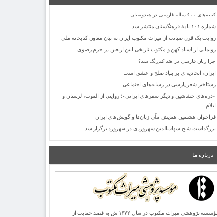
کتیبه‌های ۶۰۰ ساله فارسی در هندوستان
شماره ۱۰۱ نامۀ فرهنگستان منتشر شد
روایت یک قرن صیانت از میراث مکتوب ایران به بیان معاون کتابخانه ملی
رونمایی از اسناد کهن و مکتوب تاریخی آیین اربعین در حرم رضوی
چرا زبان فارسی در هند کم‌رنگ شد؟
ایران، اتحادیه‌ای بر بنیاد صلح و عشق است
رستاخیز شعر پارسی در رسانه‌های اجتماعی
«دره‌های حشاشین و دیگر سفرهای ایرانی»؛ روایتی از الموت، لرستان و
ایلام
فراخوان هشتمین همایش ملّی زبان‌ها و گویش‌های ایران
بزرگداشت شیخ شهاب‌الدین سهروردی در سهرورد برگزار شد
درباره ما
مؤسسه پژوهشی میراث مكتوب در سال ۱۳۷۲ ش به قصد حمایت از