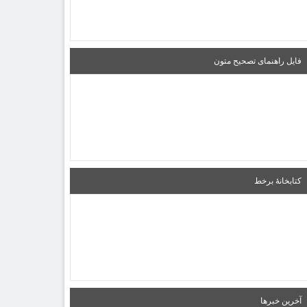
فایل راهنمای تصحیح متون
کتابخانۀ برخط
آخرین خبرها