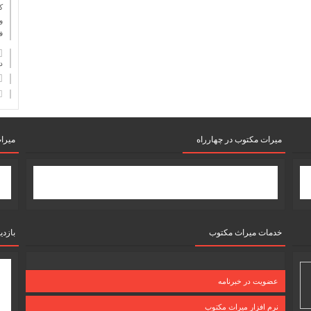
ك
و
ف
دان
میرات مکتوب در چهارراه
میرا
خدمات میراث مکتوب
بازدی
عضویت در خبرنامه
نرم افزار میراث مکتوب