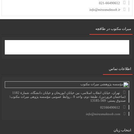
021-66490612
info@mirasmaktoob.ir
میرات مکتوب در طاقچه
اطلاعات تماس
تهران، خیابان انقلاب اسلامی، بین خیابان ابوریحان و خیابان دانشگاه، شمارۀ 1182
(ساختمان فروردین)، طبقۀ دوم، واحد 8 ، روابط عمومی مؤسسه پژوهی میراث مکتوب؛
صندوق پستی: 569-13185
02166490612
info@mirasmaktoob.com
انتخاب زبان