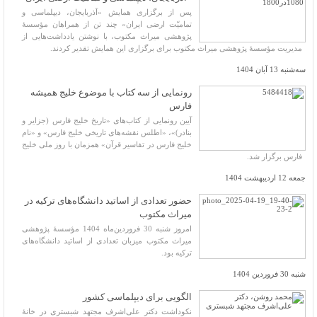
پس از برگزاری همایش «آذربایجان، دیپلماسی و
تمامیّت ارضی ایران» چند تن از همراهان مؤسسۀ
پژوهشی میراث مکتوب، با نوشتن یادداشت‌هایی از
مدیریت مؤسسۀ پژوهشی میراث مکتوب برای برگزاری این همایش تقدیر کردند.
سه‌شنبه 13 آبان 1404
رونمایی از سه کتاب با موضوع خلیج همیشه
فارس
آیین رونمایی از کتاب‌های «تاریخ خلیج فارس (جزایر و
بنادر)»، «اطلس نقشه‌های تاریخی خلیج فارس» و «نام
خلیج فارس در تفاسیر قرآن» همزمان با روز ملی خلیج
فارس برگزار شد.
جمعه 12 اردیبهشت 1404
حضور تعدادی از اساتید دانشگاه‌های ترکیه در
میراث مکتوب
امروز شنبه 30 فروردین‌ماه 1404 مؤسسۀ پژوهشی
میراث مکتوب میزبان تعدادی از اساتید دانشگاه‌های
ترکیه بود.
شنبه 30 فروردین 1404
الگویی برای دیپلماسی کشور
نکوداشت دکتر علی‌اشرف مجتهد شبستری در خانهٔ