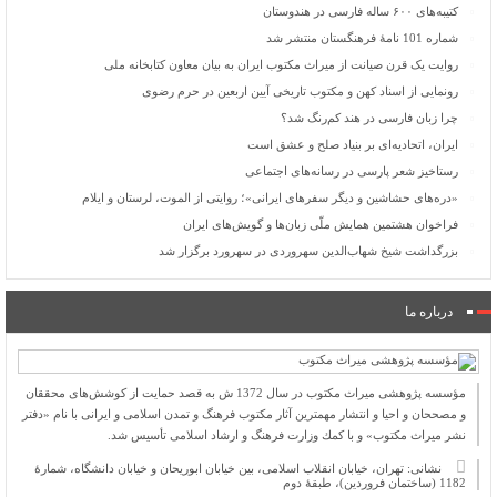
کتیبه‌های ۶۰۰ ساله فارسی در هندوستان
شماره 101 نامۀ فرهنگستان منتشر شد
روایت یک قرن صیانت از میراث مکتوب ایران به بیان معاون کتابخانه ملی
رونمایی از اسناد کهن و مکتوب تاریخی آیین اربعین در حرم رضوی
چرا زبان فارسی در هند کم‌رنگ شد؟
ایران، اتحادیه‌ای بر بنیاد صلح و عشق است
رستاخیز شعر پارسی در رسانه‌های اجتماعی
«دره‌های حشاشین و دیگر سفرهای ایرانی»؛ روایتی از الموت، لرستان و ایلام
فراخوان هشتمین همایش ملّی زبان‌ها و گویش‌های ایران
بزرگداشت شیخ شهاب‌الدین سهروردی در سهرورد برگزار شد
درباره ما
مؤسسه پژوهشی میراث مكتوب در سال 1372 ش به قصد حمایت از كوشش‌های محققان
و مصححان و احیا و انتشار مهمترین آثار مكتوب فرهنگ و تمدن اسلامی و ایرانی با نام «دفتر
نشر میراث مكتوب» و با كمك وزارت فرهنگ و ارشاد اسلامی تأسیس شد.
نشانی: تهران، خیابان انقلاب اسلامی، بین خیابان ابوریحان و خیابان دانشگاه، شمارۀ
1182 (ساختمان فروردین)، طبقۀ دوم