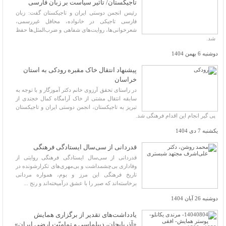
تاجیکستان/ تاثیر سیاست بر زبان فارسی
رئیس انجمن دوستی ایران و تاجیکستان گفت: زبان
فارسی تاجیکی در خانواده، محافل غیررسمی،
شعرخوانی‌ها، روایت‌های شفاهی و ضرب‌المثل‌ها حفظ
شد.
دوشنبه 6 بهمن 1404
پیشنهاد انتقال خاک مقبره رودکی به استان
خراسان
در راستای تحقق آرزوی خانم دکتر آموزگار و با توجه به
سابقه انتقال مشتی از خاک آرامگاه کمال خجندی از
تبریز به تاجیکستان، انجمن دوستی ایران و تاجیکستان
پی گیر انجام این اقدام فرهنگی شد.
یکشنبه 7 دی 1404
قدردانی از سی‌سال ایستادگی فرهنگی
قدردانی از سی‌سال ایستادگی فرهنگی روایتی از
وفاداری بی‌چشمداشت و بی‌مهری‌های تکرارشونده در
تاریخ فرهنگی این مرز و بوم، همواره مردانی
برخاسته‌اند که صبر را با عشق درآمیخته‌اند و رنج ...
دوشنبه 26 آبان 1404
یادداشت‌های تقدیر از برگزاری همایش
«آذربایجان، دیپلماسی و تمامیّت ارضی ایران»