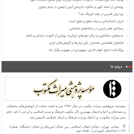
روایت یک قرن صیانت از میراث مکتوب ایران به بیان معاون کتابخانه ملی
رونمایی از اسناد کهن و مکتوب تاریخی آیین اربعین در حرم رضوی
چرا زبان فارسی در هند کم‌رنگ شد؟
ایران، اتحادیه‌ای بر بنیاد صلح و عشق است
رستاخیز شعر پارسی در رسانه‌های اجتماعی
«دره‌های حشاشین و دیگر سفرهای ایرانی»؛ روایتی از الموت، لرستان و ایلام
فراخوان هشتمین همایش ملّی زبان‌ها و گویش‌های ایران
بزرگداشت شیخ شهاب‌الدین سهروردی در سهرورد برگزار شد
درباره ما
مؤسسه پژوهشی میراث مكتوب در سال ۱۳۷۲ ش به قصد حمایت از كوشش‌های محققان
و مصححان و احیا و انتشار مهمترین آثار مكتوب فرهنگ و تمدن اسلامی و ایرانی با نام «دفتر
نشر میراث مكتوب» و با كمك وزارت فرهنگ و ارشاد اسلامی تأسیس شد.
نشانی: تهران، خیابان انقلاب اسلامی، بین خیابان ابوریحان و خیابان دانشگاه، شمارۀ
۱۱۸۲ (ساختمان فروردین)، طبقۀ دوم