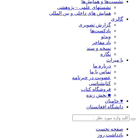
نشست‌ها و همایش‌ها
نشستهای علمی – پژوهشی
همایش های داخلی و بین المللی
گالری
گزارش تصویری
پادکست‌ها
ویدئو
یاد مفاخر
نسخه و سند
نگاره
با میراث
درباره ما
تماس با ما
عضویت در خبرنامه
کتابشناسی
فروشگاه کتاب
■ پخش زنده
♥ حامیان
دانشگاه افغانستان
صفحه نخست
یادداشت روز