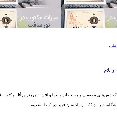
 ملی
و ایلام
در سال 1372 ش به قصد حمایت از كوشش‌های محققان و مصححان و احیا و انتشار مهمترین
 فروردین)، طبقۀ دوم