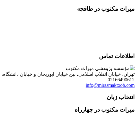
میرات مکتوب در طاقچه
اطلاعات تماس
تهران، خیابان انقلاب اسلامی، بین خیابان ابوریحان و خیابان دانشگاه، شمارۀ 1182 (ساختمان فروردین)، طبقۀ دوم، واحد 8 ، روابط عمومی مؤسسه پژوهی میراث مکتوب؛ صندوق
02166490612
info@mirasmaktoob.com
انتخاب زبان
میرات مکتوب در چهارراه