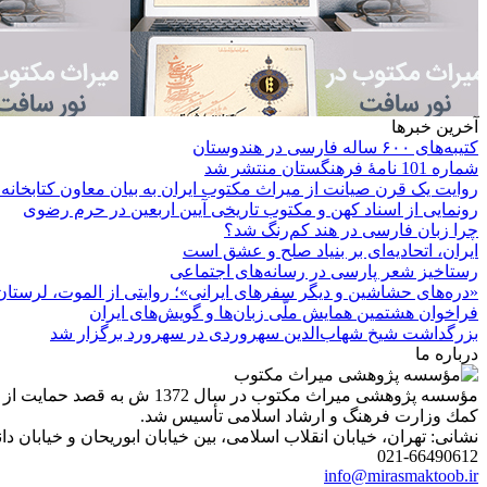
آخرین خبرها
کتیبه‌های ۶۰۰ ساله فارسی در هندوستان
شماره 101 نامۀ فرهنگستان منتشر شد
روایت یک قرن صیانت از میراث مکتوب ایران به بیان معاون کتابخانه
رونمایی از اسناد کهن و مکتوب تاریخی آیین اربعین در حرم رضوی
چرا زبان فارسی در هند کم‌رنگ شد؟
ایران، اتحادیه‌ای بر بنیاد صلح و عشق است
رستاخیز شعر پارسی در رسانه‌های اجتماعی
«دره‌های حشاشین و دیگر سفرهای ایرانی»؛ روایتی از الموت، لرستان 
فراخوان هشتمین همایش ملّی زبان‌ها و گویش‌های ایران
بزرگداشت شیخ شهاب‌الدین سهروردی در سهرورد برگزار شد
درباره ما
مؤسسه پژوهشی میراث مكتوب 
كمك وزارت فرهنگ و ارشاد اسلامی تأسیس شد.
نشانی: تهران، خیابان انقلاب اسلامی، بین خیابان ابوریحان و خیابان دانشگاه، شمارۀ 1182 (ساختمان
021-66490612
info@mirasmaktoob.ir