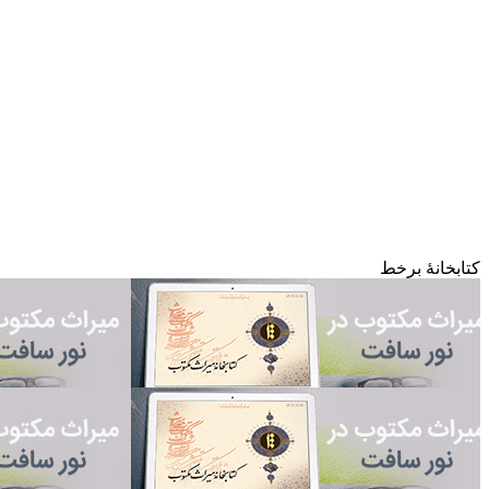
کتابخانۀ برخط