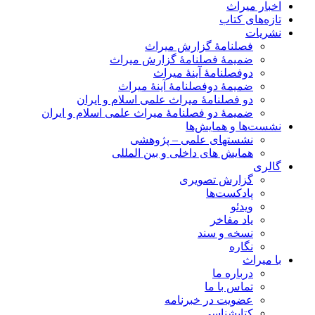
اخبار میراث
تازه‌های کتاب
نشریات
فصلنامۀ گزارش میراث
ضمیمۀ فصلنامۀ گزارش میراث
دوفصلنامۀ آینۀ میراث
ضمیمۀ دوفصلنامۀ آینۀ میراث
دو فصلنامۀ میراث علمی اسلام و ایران
ضمیمۀ دو فصلنامۀ میراث علمی اسلام و ایران
نشست‌ها و همایش‌ها
نشستهای علمی – پژوهشی
همایش های داخلی و بین المللی
گالری
گزارش تصویری
پادکست‌ها
ویدئو
یاد مفاخر
نسخه و سند
نگاره
با میراث
درباره ما
تماس با ما
عضویت در خبرنامه
کتابشناسی