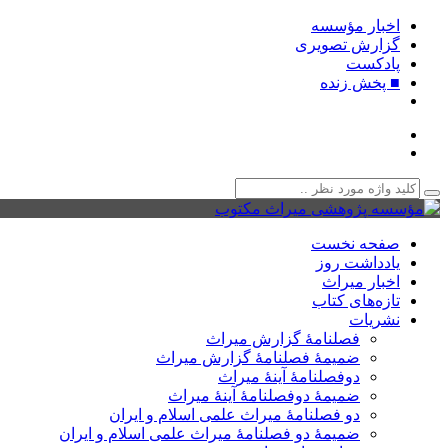
اخبار مؤسسه
گزارش تصویری
پادکست‌
■ پخش زنده
صفحه نخست
یادداشت روز
اخبار میراث
تازه‌های کتاب
نشریات
فصلنامۀ گزارش میراث
ضمیمۀ فصلنامۀ گزارش میراث
دوفصلنامۀ آینۀ میراث
ضمیمۀ دوفصلنامۀ آینۀ میراث
دو فصلنامۀ میراث علمی اسلام و ایران
ضمیمۀ دو فصلنامۀ میراث علمی اسلام و ایران